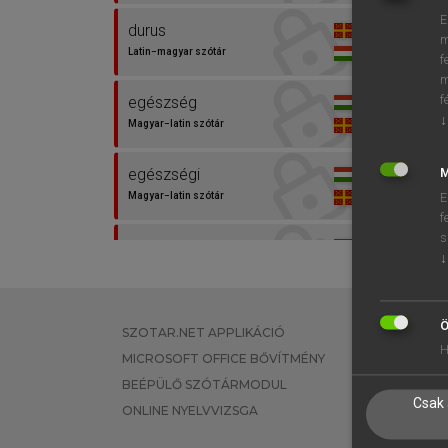
E
durus
m
Latin−magyar szótár
f
m
f
egészség
↓
Magyar−latin szótár
egészségi
M
Magyar−latin szótár
E
f
s
elmeállapot
↓
Magyar−latin szótár
hogylét
Ö
SZOTAR.NET APPLIKÁCIÓ
EGYÉNI FEL
Magyar−latin szótár
H
MICROSOFT OFFICE BŐVÍTMÉNY
TANULÓKNA
BEÉPÜLŐ SZÓTÁRMODUL
OKTATÁSI I
idegesség
Csak 
ONLINE NYELVVIZSGA
VÁLLALATI 
Magyar−latin szótár