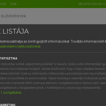
ÉGEK
GYIK
BELÉPÉS EDUID-V
ELŐZMÉNYEK
 LISTÁJA
és testreszabhatja az önről gyűjtött információkat.
További információért k
HU
DE
CN
FR
ES
IT
NL
RU
GR
adatvédelmi tájékoztatónkat
.
Y IMRE
1
2
3
4
5
6
7
8
9
n−magyar szótár
TATISZTIKA
q
w
e
r
t
z
u
i
 statisztikai sütiket „teljesítménysütiknek” is nevezik. Ezek a sütik információkat gy
ebhely használatának módjáról, többek között arról, hogy milyen oldalakat keresett 
a
s
d
f
g
h
j
k
l
é
inkekre kattintott. Ezek az információk a felhasználó azonosítására nem használható
datok összesítettek és anonimizáltak. Céljuk kizárólag a weboldal funkcióinak javít
í
y
x
c
v
b
n
m
,
.
artoznak a harmadik féltől származó elemzési szolgáltatásokhoz tartozó sütik; ilye
zolgáltatások a látogatóelemzések, a hőtérképek és a közösségi médiaanalitika.
VAN ELŐFIZETÉSED?
NINCS ELŐFIZETÉSED
1
szolgáltatás
előfizetésem a teljes szócikk
Nincs regisztrációm és előfiz
megtekintéséhez.
A szótár 2 órás, díjmente
MARKETING