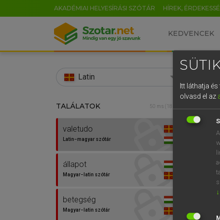
AKADÉMIAI HELYESÍRÁSI SZÓTÁR
HÍREK, ÉRDEKESS
KEDVENCEK
SÜTIK
search
Latin
Itt láthatja 
EN
olvasd el az
TALÁLATOK
TEGYE
50 ms (18 db)
0
Lati
S
valetudo
A
Latin−magyar szótár
w
l
a
állapot
t
Magyar−latin szótár
s
↓
betegség
Van 
Magyar−latin szótár