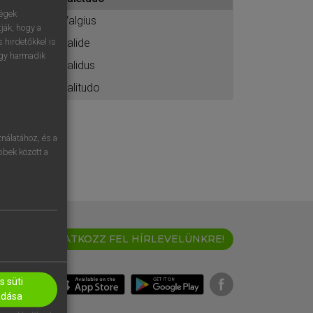
ához
ségek
Valgius
ják, hogy a
valide
 hirdetőkkel is
egy harmadik
validus
valitudo
nálatához, és a
öbbek között a
IRATKOZZ FEL HÍRLEVELÜNKRE!
 süti
adása