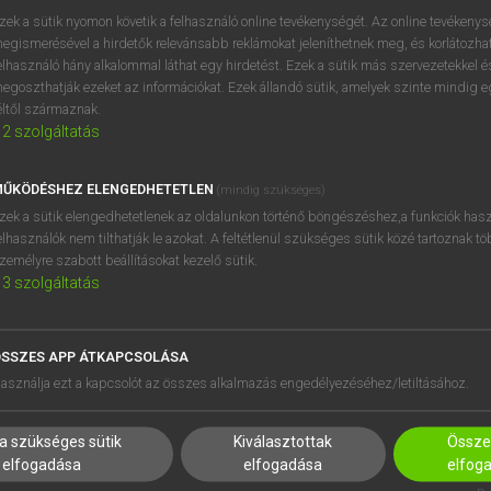
próbaverziójának elindítás
zek a sütik nyomon követik a felhasználó online tevékenységét. Az online tevékeny
BELÉPÉS
regisztrálok és
belépek
.
egismerésével a hirdetők relevánsabb reklámokat jeleníthetnek meg, és korlátozhat
elhasználó hány alkalommal láthat egy hirdetést. Ezek a sütik más szervezetekkel és
egoszthatják ezeket az információkat. Ezek állandó sütik, amelyek szinte mindig 
REGISZTRÁCIÓ
éltől származnak.
2
szolgáltatás
ŰKÖDÉSHEZ ELENGEDHETETLEN
(mindig szükséges)
zek a sütik elengedhetetlenek az oldalunkon történő böngészéshez,a funkciók hasz
elhasználók nem tilthatják le azokat. A feltétlenül szükséges sütik közé tartoznak t
zemélyre szabott beállításokat kezelő sütik.
3
szolgáltatás
SSZES APP ÁTKAPCSOLÁSA
HASZNÁLÓKNAK
SÚGÓ
asználja ezt a kapcsolót az összes alkalmazás engedélyezéséhez/letiltásához.
K
RÓLUNK
NTÉZMÉNYEKNEK
ELÉRHETŐSÉG
a szükséges sütik
Kiválasztottak
Összes
MEGOLDÁSOK
SÜTI BEÁLLÍTÁSOK
elfogadása
elfogadása
elfog