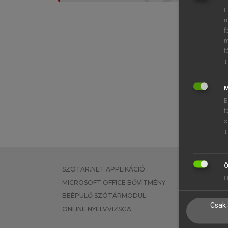
E
m
f
m
f
↓
M
E
f
s
↓
Ö
SZOTAR.NET APPLIKÁCIÓ
EGYÉNI FEL
H
MICROSOFT OFFICE BŐVÍTMÉNY
TANULÓKNA
BEÉPÜLŐ SZÓTÁRMODUL
OKTATÁSI I
Csak 
ONLINE NYELVVIZSGA
VÁLLALATI 