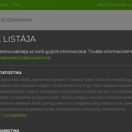
ÉGEK
GYIK
BELÉPÉS EDUID-V
ELŐZMÉNYEK
 LISTÁJA
és testreszabhatja az önről gyűjtött információkat.
További információért k
HU
DE
CN
FR
ES
IT
NL
RU
GR
adatvédelmi tájékoztatónkat
.
Y IMRE
1
2
3
4
5
6
7
8
9
n−magyar szótár
TATISZTIKA
q
w
e
r
t
z
u
i
 statisztikai sütiket „teljesítménysütiknek” is nevezik. Ezek a sütik információkat gy
ebhely használatának módjáról, többek között arról, hogy milyen oldalakat keresett 
a
s
d
f
g
h
j
k
l
é
inkekre kattintott. Ezek az információk a felhasználó azonosítására nem használható
datok összesítettek és anonimizáltak. Céljuk kizárólag a weboldal funkcióinak javít
í
y
x
c
v
b
n
m
,
.
artoznak a harmadik féltől származó elemzési szolgáltatásokhoz tartozó sütik; ilye
zolgáltatások a látogatóelemzések, a hőtérképek és a közösségi médiaanalitika.
VAN ELŐFIZETÉSED?
NINCS ELŐFIZETÉSED
1
szolgáltatás
előfizetésem a teljes szócikk
Nincs regisztrációm és előfiz
megtekintéséhez.
A szótár 2 órás, díjmente
MARKETING