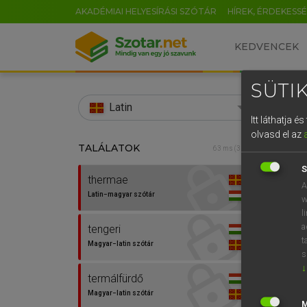
AKADÉMIAI HELYESÍRÁSI SZÓTÁR
HÍREK, ÉRDEKESS
KEDVENCEK
SÜTIK
search
Latin
Itt láthatja 
EN
olvasd el az
TALÁLATOK
TEGYE
63 ms (3 db)
0
Lati
S
thermae
A
Latin−magyar szótár
w
l
a
tengeri
t
Magyar−latin szótár
s
↓
termálfürdő
Van 
Magyar−latin szótár