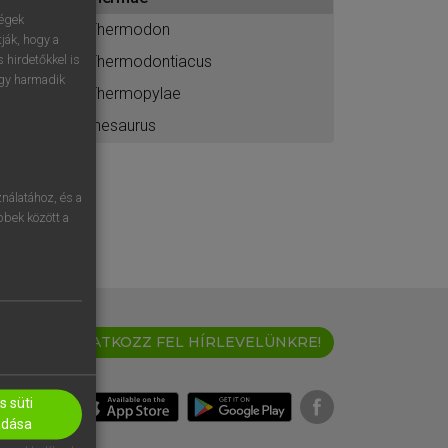
ához
ségek
Thermodon
ják, hogy a
Thermodontiacus
 hirdetőkkel is
egy harmadik
Thermopylae
thesaurus
nálatához, és a
öbbek között a
IRATKOZZ FEL HÍRLEVELÜNKRE!
 süti
adása