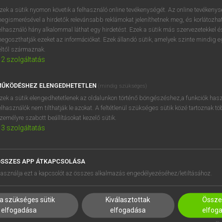
próbaverziójának elindítás
zek a sütik nyomon követik a felhasználó online tevékenységét. Az online tevékeny
BELÉPÉS
regisztrálok és
belépek
.
egismerésével a hirdetők relevánsabb reklámokat jeleníthetnek meg, és korlátozhat
elhasználó hány alkalommal láthat egy hirdetést. Ezek a sütik más szervezetekkel és
egoszthatják ezeket az információkat. Ezek állandó sütik, amelyek szinte mindig 
REGISZTRÁCIÓ
éltől származnak.
2
szolgáltatás
ŰKÖDÉSHEZ ELENGEDHETETLEN
(mindig szükséges)
zek a sütik elengedhetetlenek az oldalunkon történő böngészéshez,a funkciók hasz
elhasználók nem tilthatják le azokat. A feltétlenül szükséges sütik közé tartoznak t
zemélyre szabott beállításokat kezelő sütik.
3
szolgáltatás
SSZES APP ÁTKAPCSOLÁSA
HASZNÁLÓKNAK
SÚGÓ
asználja ezt a kapcsolót az összes alkalmazás engedélyezéséhez/letiltásához.
K
RÓLUNK
NTÉZMÉNYEKNEK
ELÉRHETŐSÉG
a szükséges sütik
Kiválasztottak
Összes
MEGOLDÁSOK
SÜTI BEÁLLÍTÁSOK
elfogadása
elfogadása
elfog