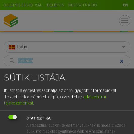
BELÉPÉS EDUID-VAL
BELÉPÉS
REGISZTRÁCIÓ
EN
menu
Latin
search
GR
KERESÉS
SÜTIK LISTÁJA
5
6
7
8
9
ö
ü
ó
TALÁLATOK
54 ms (4 db)
Itt láthatja és testreszabhatja az önről gyűjtött információkat.
r
t
z
u
i
o
p
ő
ú
További információért kérjük, olvasd el az
adatvédelmi
syllaba
hangsúlyos
képző
tájékoztatónkat
.
g
h
j
k
l
é
á
ű
Ω
Latin−magyar szótár
Magyar−latin szótár
Magyar−latin 
v
b
n
m
,
.
-
AltGr
STATISZTIKA
A statisztikai sütiket „teljesítménysütiknek” is nevezik. Ezek a
TEGYEY IMRE
sütik információkat gyűjtenek a webhely használatának