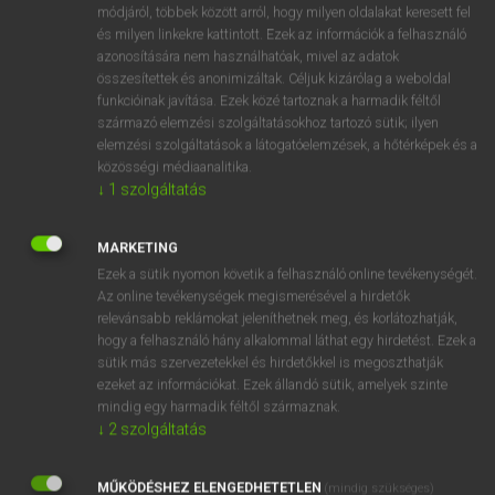
Latin−magyar szótár
arrow_forward_ios
módjáról, többek között arról, hogy milyen oldalakat keresett fel
és milyen linkekre kattintott. Ezek az információk a felhasználó
azonosítására nem használhatóak, mivel az adatok
összesítettek és anonimizáltak. Céljuk kizárólag a weboldal
funkcióinak javítása. Ezek közé tartoznak a harmadik féltől
származó elemzési szolgáltatásokhoz tartozó sütik; ilyen
elemzési szolgáltatások a látogatóelemzések, a hőtérképek és a
VAN ELŐFIZETÉSED?
közösségi médiaanalitika.
↓
1
szolgáltatás
Van előfizetésem a teljes szócikk megtekintéséhez.
BELÉPÉS
MARKETING
Ezek a sütik nyomon követik a felhasználó online tevékenységét.
Az online tevékenységek megismerésével a hirdetők
relevánsabb reklámokat jeleníthetnek meg, és korlátozhatják,
hogy a felhasználó hány alkalommal láthat egy hirdetést. Ezek a
sütik más szervezetekkel és hirdetőkkel is megoszthatják
ezeket az információkat. Ezek állandó sütik, amelyek szinte
NINCS ELŐFIZETÉSED?
mindig egy harmadik féltől származnak.
↓
2
szolgáltatás
Nincs regisztrációm és előfizetésem. A szótár 2 órás,
díjmentes próbaverziójának elindításához regisztrálok és
MŰKÖDÉSHEZ ELENGEDHETETLEN
belépek
.
(mindig szükséges)