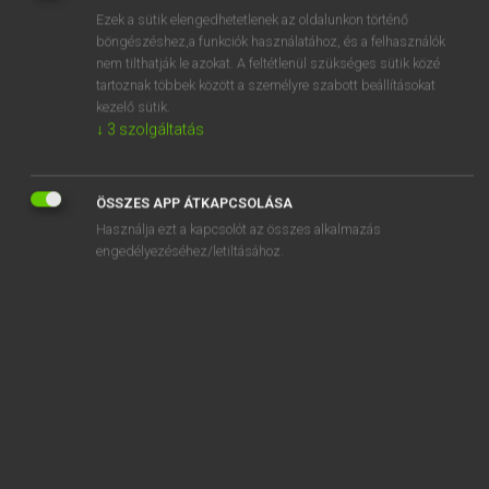
Ezek a sütik elengedhetetlenek az oldalunkon történő
REGISZTRÁCIÓ
böngészéshez,a funkciók használatához, és a felhasználók
nem tilthatják le azokat. A feltétlenül szükséges sütik közé
tartoznak többek között a személyre szabott beállításokat
kezelő sütik.
↓
3
szolgáltatás
Tegyey Imre
ÖSSZES APP ÁTKAPCSOLÁSA
LATIN−MAGYAR SZÓTÁR
Használja ezt a kapcsolót az összes alkalmazás
Kapcsolódó anyagok
engedélyezéséhez/letiltásához.
suum
suus
Sybaris
Sychaeus
syllaba
syllabatim