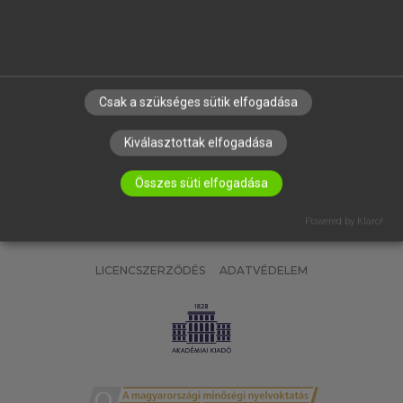
SÚGÓ
RÓLUNK
ELÉRHETŐSÉG
SÜTI BEÁLLÍTÁSOK
Csak a szükséges sütik elfogadása
IRATKOZZ FEL HÍRLEVELÜNKRE!
Kiválasztottak elfogadása
Összes süti elfogadása
Powered by Klaro!
LICENCSZERZŐDÉS
ADATVÉDELEM