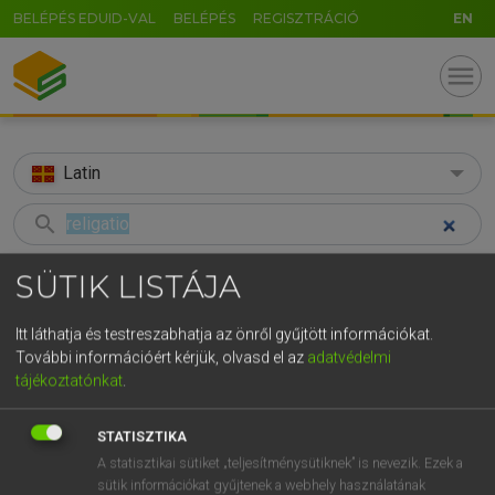
BELÉPÉS EDUID-VAL
BELÉPÉS
REGISZTRÁCIÓ
EN
menu
Latin
search
GR
KERESÉS
SÜTIK LISTÁJA
5
6
7
8
9
ö
ü
ó
TALÁLATOK
58 ms (1 db)
Itt láthatja és testreszabhatja az önről gyűjtött információkat.
r
t
z
u
i
o
p
ő
ú
További információért kérjük, olvasd el az
adatvédelmi
religatio
tájékoztatónkat
.
g
h
j
k
l
é
á
ű
Ω
Latin−magyar szótár
v
b
n
m
,
.
-
AltGr
STATISZTIKA
A statisztikai sütiket „teljesítménysütiknek” is nevezik. Ezek a
TEGYEY IMRE
sütik információkat gyűjtenek a webhely használatának