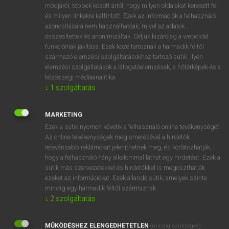
Latin−magyar szótár
módjáról, többek között arról, hogy milyen oldalakat keresett fel
és milyen linkekre kattintott. Ezek az információk a felhasználó
azonosítására nem használhatóak, mivel az adatok
összesítettek és anonimizáltak. Céljuk kizárólag a weboldal
funkcióinak javítása. Ezek közé tartoznak a harmadik féltől
származó elemzési szolgáltatásokhoz tartozó sütik; ilyen
elemzési szolgáltatások a látogatóelemzések, a hőtérképek és a
VAN ELŐFIZETÉSED?
közösségi médiaanalitika.
↓
1
szolgáltatás
Van előfizetésem a teljes szócikk megtekintéséhez.
BELÉPÉS
MARKETING
Ezek a sütik nyomon követik a felhasználó online tevékenységét.
Az online tevékenységek megismerésével a hirdetők
relevánsabb reklámokat jeleníthetnek meg, és korlátozhatják,
hogy a felhasználó hány alkalommal láthat egy hirdetést. Ezek a
sütik más szervezetekkel és hirdetőkkel is megoszthatják
ezeket az információkat. Ezek állandó sütik, amelyek szinte
NINCS ELŐFIZETÉSED?
mindig egy harmadik féltől származnak.
↓
2
szolgáltatás
Nincs regisztrációm és előfizetésem. A szótár 2 órás,
díjmentes próbaverziójának elindításához regisztrálok és
MŰKÖDÉSHEZ ELENGEDHETETLEN
belépek
.
(mindig szükséges)