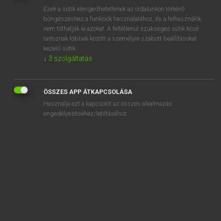
Ezek a sütik elengedhetetlenek az oldalunkon történő
REGISZTRÁCIÓ
böngészéshez,a funkciók használatához, és a felhasználók
nem tilthatják le azokat. A feltétlenül szükséges sütik közé
tartoznak többek között a személyre szabott beállításokat
kezelő sütik.
↓
3
szolgáltatás
Tegyey Imre
ÖSSZES APP ÁTKAPCSOLÁSA
LATIN−MAGYAR SZÓTÁR
Használja ezt a kapcsolót az összes alkalmazás
Kapcsolódó anyagok
engedélyezéséhez/letiltásához.
relentesco
relevo
relictio
relictus
religatio
religio