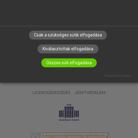
SÚGÓ
RÓLUNK
ELÉRHETŐSÉG
SÜTI BEÁLLÍTÁSOK
Csak a szükséges sütik elfogadása
IRATKOZZ FEL HÍRLEVELÜNKRE!
Kiválasztottak elfogadása
Összes süti elfogadása
Powered by Klaro!
LICENCSZERZŐDÉS
ADATVÉDELEM