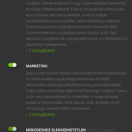
Latin−magyar szótár
módjáról, többek között arról, hogy milyen oldalakat keresett fel
és milyen linkekre kattintott. Ezek az információk a felhasználó
azonosítására nem használhatóak, mivel az adatok
összesítettek és anonimizáltak. Céljuk kizárólag a weboldal
funkcióinak javítása. Ezek közé tartoznak a harmadik féltől
származó elemzési szolgáltatásokhoz tartozó sütik; ilyen
elemzési szolgáltatások a látogatóelemzések, a hőtérképek és a
VAN ELŐFIZETÉSED?
közösségi médiaanalitika.
↓
1
szolgáltatás
Van előfizetésem a teljes szócikk megtekintéséhez.
BELÉPÉS
MARKETING
Ezek a sütik nyomon követik a felhasználó online tevékenységét.
Az online tevékenységek megismerésével a hirdetők
relevánsabb reklámokat jeleníthetnek meg, és korlátozhatják,
hogy a felhasználó hány alkalommal láthat egy hirdetést. Ezek a
sütik más szervezetekkel és hirdetőkkel is megoszthatják
ezeket az információkat. Ezek állandó sütik, amelyek szinte
NINCS ELŐFIZETÉSED?
mindig egy harmadik féltől származnak.
↓
2
szolgáltatás
Nincs regisztrációm és előfizetésem. A szótár 2 órás,
díjmentes próbaverziójának elindításához regisztrálok és
MŰKÖDÉSHEZ ELENGEDHETETLEN
belépek
.
(mindig szükséges)