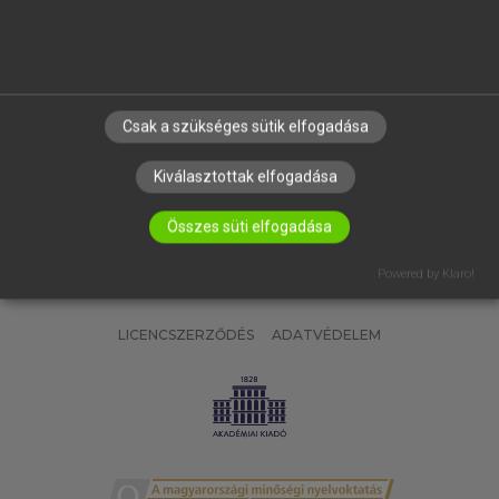
SÚGÓ
RÓLUNK
ELÉRHETŐSÉG
SÜTI BEÁLLÍTÁSOK
Csak a szükséges sütik elfogadása
IRATKOZZ FEL HÍRLEVELÜNKRE!
Kiválasztottak elfogadása
Összes süti elfogadása
Powered by Klaro!
LICENCSZERZŐDÉS
ADATVÉDELEM