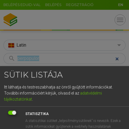
BELÉPÉS EDUID-VAL
BELÉPÉS
REGISZTRÁCIÓ
EN
menu
Latin
search
GR
KERESÉS
SÜTIK LISTÁJA
5
6
7
8
9
ö
ü
ó
TALÁLATOK
29 ms (1 db)
Itt láthatja és testreszabhatja az önről gyűjtött információkat.
r
t
z
u
i
o
p
ő
ú
További információért kérjük, olvasd el az
adatvédelmi
perpopulor
tájékoztatónkat
.
g
h
j
k
l
é
á
ű
Ω
Latin−magyar szótár
v
b
n
m
,
.
-
AltGr
STATISZTIKA
A statisztikai sütiket „teljesítménysütiknek” is nevezik. Ezek a
TEGYEY IMRE
sütik információkat gyűjtenek a webhely használatának