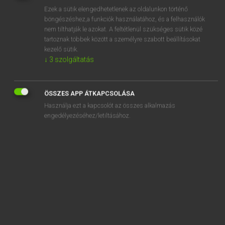
Ezek a sütik elengedhetetlenek az oldalunkon történő
REGISZTRÁCIÓ
böngészéshez,a funkciók használatához, és a felhasználók
nem tilthatják le azokat. A feltétlenül szükséges sütik közé
tartoznak többek között a személyre szabott beállításokat
kezelő sütik.
↓
3
szolgáltatás
Tegyey Imre
ÖSSZES APP ÁTKAPCSOLÁSA
LATIN−MAGYAR SZÓTÁR
Használja ezt a kapcsolót az összes alkalmazás
Kapcsolódó anyagok
engedélyezéséhez/letiltásához.
perplexe
perplexus
perpolio
perpolitus
perpopulor
perpotatio