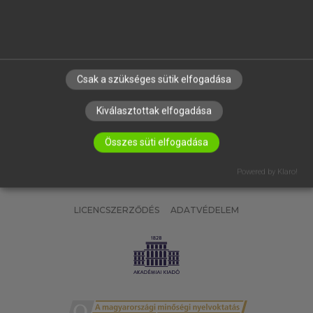
SÚGÓ
RÓLUNK
ELÉRHETŐSÉG
SÜTI BEÁLLÍTÁSOK
Csak a szükséges sütik elfogadása
IRATKOZZ FEL HÍRLEVELÜNKRE!
Kiválasztottak elfogadása
Összes süti elfogadása
Powered by Klaro!
LICENCSZERZŐDÉS
ADATVÉDELEM