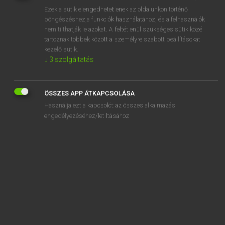
Ezek a sütik elengedhetetlenek az oldalunkon történő
REGISZTRÁCIÓ
böngészéshez,a funkciók használatához, és a felhasználók
nem tilthatják le azokat. A feltétlenül szükséges sütik közé
tartoznak többek között a személyre szabott beállításokat
kezelő sütik.
↓
3
szolgáltatás
Tegyey Imre
ÖSSZES APP ÁTKAPCSOLÁSA
LATIN−MAGYAR SZÓTÁR
Használja ezt a kapcsolót az összes alkalmazás
Kapcsolódó anyagok
engedélyezéséhez/letiltásához.
mustela
musteus
mustum
mutabilis
mutabilitas
mutatio