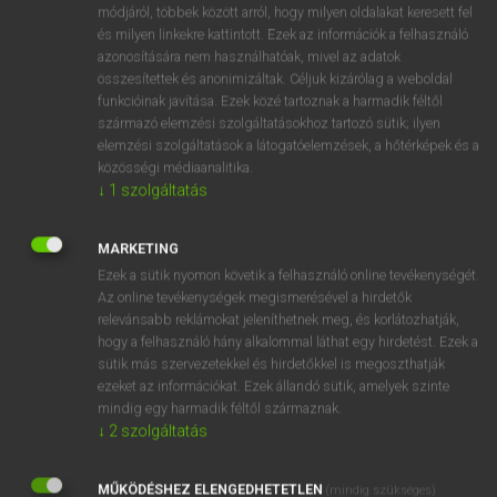
Latin−magyar szótár
módjáról, többek között arról, hogy milyen oldalakat keresett fel
és milyen linkekre kattintott. Ezek az információk a felhasználó
azonosítására nem használhatóak, mivel az adatok
összesítettek és anonimizáltak. Céljuk kizárólag a weboldal
funkcióinak javítása. Ezek közé tartoznak a harmadik féltől
származó elemzési szolgáltatásokhoz tartozó sütik; ilyen
elemzési szolgáltatások a látogatóelemzések, a hőtérképek és a
VAN ELŐFIZETÉSED?
közösségi médiaanalitika.
↓
1
szolgáltatás
Van előfizetésem a teljes szócikk megtekintéséhez.
BELÉPÉS
MARKETING
Ezek a sütik nyomon követik a felhasználó online tevékenységét.
Az online tevékenységek megismerésével a hirdetők
relevánsabb reklámokat jeleníthetnek meg, és korlátozhatják,
hogy a felhasználó hány alkalommal láthat egy hirdetést. Ezek a
sütik más szervezetekkel és hirdetőkkel is megoszthatják
ezeket az információkat. Ezek állandó sütik, amelyek szinte
NINCS ELŐFIZETÉSED?
mindig egy harmadik féltől származnak.
↓
2
szolgáltatás
Nincs regisztrációm és előfizetésem. A szótár 2 órás,
díjmentes próbaverziójának elindításához regisztrálok és
MŰKÖDÉSHEZ ELENGEDHETETLEN
belépek
.
(mindig szükséges)