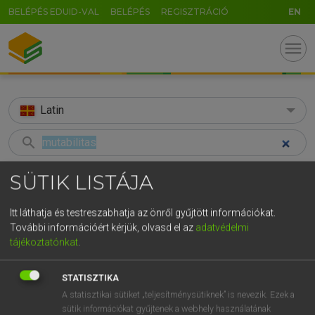
BELÉPÉS EDUID-VAL
BELÉPÉS
REGISZTRÁCIÓ
EN
menu
Latin
search
GR
KERESÉS
SÜTIK LISTÁJA
5
6
7
8
9
ö
ü
ó
TALÁLATOK
51 ms (1 db)
Itt láthatja és testreszabhatja az önről gyűjtött információkat.
r
t
z
u
i
o
p
ő
ú
További információért kérjük, olvasd el az
adatvédelmi
mutabilitas
tájékoztatónkat
.
g
h
j
k
l
é
á
ű
Ω
Latin−magyar szótár
v
b
n
m
,
.
-
AltGr
STATISZTIKA
A statisztikai sütiket „teljesítménysütiknek” is nevezik. Ezek a
TEGYEY IMRE
sütik információkat gyűjtenek a webhely használatának