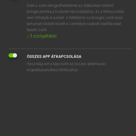
Ezek a sütik elengedhetetlenek az oldalunkon történő
REGISZTRÁCIÓ
böngészéshez,a funkciók használatához, és a felhasználók
nem tilthatják le azokat. A feltétlenül szükséges sütik közé
tartoznak többek között a személyre szabott beállításokat
kezelő sütik.
↓
3
szolgáltatás
Tegyey Imre
ÖSSZES APP ÁTKAPCSOLÁSA
LATIN−MAGYAR SZÓTÁR
Használja ezt a kapcsolót az összes alkalmazás
Kapcsolódó anyagok
engedélyezéséhez/letiltásához.
mimicus
Mimnermus
mimula
mimus
mina
minae