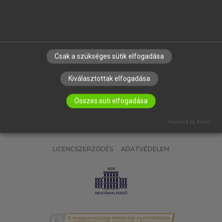
SÚGÓ
RÓLUNK
ELÉRHETŐSÉG
SÜTI BEÁLLÍTÁSOK
Csak a szükséges sütik elfogadása
IRATKOZZ FEL HÍRLEVELÜNKRE!
Kiválasztottak elfogadása
Összes süti elfogadása
Powered by Klaro!
LICENCSZERZŐDÉS
ADATVÉDELEM