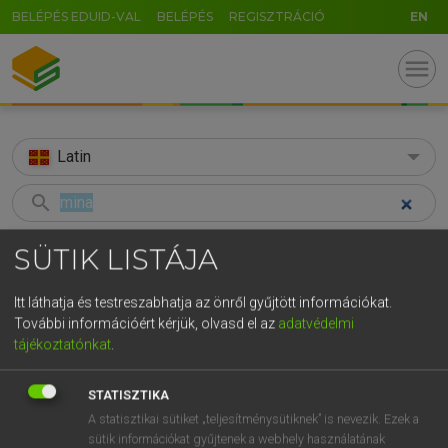
BELÉPÉS EDUID-VAL
BELÉPÉS
REGISZTRÁCIÓ
EN
menu
Latin
search
GR
KERESÉS
SÜTIK LISTÁJA
5
6
7
8
9
ö
ü
ó
TALÁLATOK
81 ms (3 db)
Itt láthatja és testreszabhatja az önről gyűjtött információkat.
r
t
z
u
i
o
p
ő
ú
További információért kérjük, olvasd el az
adatvédelmi
mina
mi
talentum
tájékoztatónkat
.
g
h
j
k
l
é
á
ű
Ω
Latin−magyar szótár
Magyar−latin szótár
Latin−magyar
v
b
n
m
,
.
-
AltGr
STATISZTIKA
A statisztikai sütiket „teljesítménysütiknek” is nevezik. Ezek a
TEGYEY IMRE
sütik információkat gyűjtenek a webhely használatának