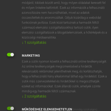
Latin−magyar szótár
arrow_forward_ios
módjáról, többek között arról, hogy milyen oldalakat keresett fel
és milyen linkekre kattintott. Ezek az információk a felhasználó
azonosítására nem használhatóak, mivel az adatok
összesítettek és anonimizáltak. Céljuk kizárólag a weboldal
funkcióinak javítása. Ezek közé tartoznak a harmadik féltől
származó elemzési szolgáltatásokhoz tartozó sütik; ilyen
elemzési szolgáltatások a látogatóelemzések, a hőtérképek és a
VAN ELŐFIZETÉSED?
közösségi médiaanalitika.
↓
1
szolgáltatás
Van előfizetésem a teljes szócikk megtekintéséhez.
BELÉPÉS
MARKETING
Ezek a sütik nyomon követik a felhasználó online tevékenységét.
Az online tevékenységek megismerésével a hirdetők
relevánsabb reklámokat jeleníthetnek meg, és korlátozhatják,
hogy a felhasználó hány alkalommal láthat egy hirdetést. Ezek a
sütik más szervezetekkel és hirdetőkkel is megoszthatják
ezeket az információkat. Ezek állandó sütik, amelyek szinte
NINCS ELŐFIZETÉSED?
mindig egy harmadik féltől származnak.
↓
2
szolgáltatás
Nincs regisztrációm és előfizetésem. A szótár 2 órás,
díjmentes próbaverziójának elindításához regisztrálok és
MŰKÖDÉSHEZ ELENGEDHETETLEN
belépek
.
(mindig szükséges)