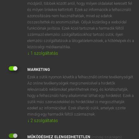
Latin−magyar szótár
arrow_forward_ios
módjáról, többek között arról, hogy milyen oldalakat keresett fel
és milyen linkekre kattintott. Ezek az információk a felhasználó
azonosítására nem használhatóak, mivel az adatok
összesítettek és anonimizáltak. Céljuk kizárólag a weboldal
funkcióinak javítása. Ezek közé tartoznak a harmadik féltől
származó elemzési szolgáltatásokhoz tartozó sütik; ilyen
elemzési szolgáltatások a látogatóelemzések, a hőtérképek és a
VAN ELŐFIZETÉSED?
közösségi médiaanalitika.
↓
1
szolgáltatás
Van előfizetésem a teljes szócikk megtekintéséhez.
BELÉPÉS
MARKETING
Ezek a sütik nyomon követik a felhasználó online tevékenységét.
Az online tevékenységek megismerésével a hirdetők
relevánsabb reklámokat jeleníthetnek meg, és korlátozhatják,
hogy a felhasználó hány alkalommal láthat egy hirdetést. Ezek a
sütik más szervezetekkel és hirdetőkkel is megoszthatják
ezeket az információkat. Ezek állandó sütik, amelyek szinte
NINCS ELŐFIZETÉSED?
mindig egy harmadik féltől származnak.
↓
2
szolgáltatás
Nincs regisztrációm és előfizetésem. A szótár 2 órás,
díjmentes próbaverziójának elindításához regisztrálok és
MŰKÖDÉSHEZ ELENGEDHETETLEN
belépek
.
(mindig szükséges)