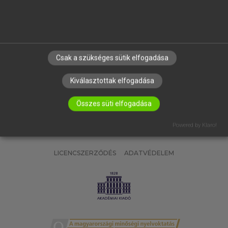
SÚGÓ
RÓLUNK
ELÉRHETŐSÉG
SÜTI BEÁLLÍTÁSOK
Csak a szükséges sütik elfogadása
IRATKOZZ FEL HÍRLEVELÜNKRE!
Kiválasztottak elfogadása
Összes süti elfogadása
Powered by Klaro!
LICENCSZERZŐDÉS
ADATVÉDELEM