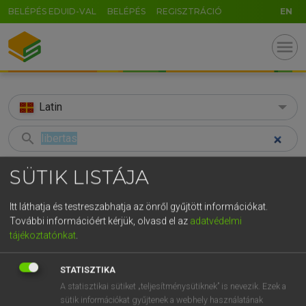
BELÉPÉS EDUID-VAL
BELÉPÉS
REGISZTRÁCIÓ
EN
menu
Latin
search
GR
KERESÉS
SÜTIK LISTÁJA
5
6
7
8
9
ö
ü
ó
TALÁLATOK
41 ms (7 db)
Itt láthatja és testreszabhatja az önről gyűjtött információkat.
r
t
z
u
i
o
p
ő
ú
További információért kérjük, olvasd el az
adatvédelmi
libertas
engedély
függetle
tájékoztatónkat
.
g
h
j
k
l
é
á
ű
Ω
Latin−magyar szótár
Magyar−latin szótár
Magyar−latin 
v
b
n
m
,
.
-
AltGr
STATISZTIKA
A statisztikai sütiket „teljesítménysütiknek” is nevezik. Ezek a
TEGYEY IMRE
sütik információkat gyűjtenek a webhely használatának