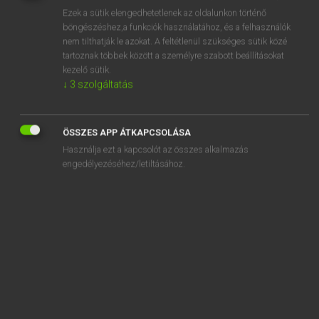
Ezek a sütik elengedhetetlenek az oldalunkon történő
REGISZTRÁCIÓ
böngészéshez,a funkciók használatához, és a felhasználók
nem tilthatják le azokat. A feltétlenül szükséges sütik közé
tartoznak többek között a személyre szabott beállításokat
kezelő sütik.
↓
3
szolgáltatás
Tegyey Imre
ÖSSZES APP ÁTKAPCSOLÁSA
LATIN−MAGYAR SZÓTÁR
Használja ezt a kapcsolót az összes alkalmazás
Kapcsolódó anyagok
engedélyezéséhez/letiltásához.
liberator
liberi
libero
liberta
libertas
libertinus