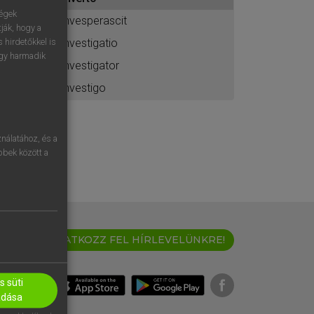
ához
ségek
invesperascit
ják, hogy a
investigatio
 hirdetőkkel is
egy harmadik
investigator
investigo
nálatához, és a
öbbek között a
IRATKOZZ FEL HÍRLEVELÜNKRE!
 süti
adása