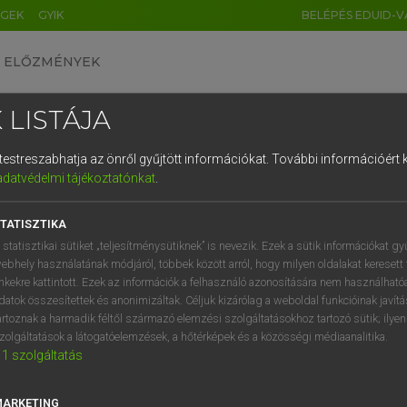
ÉGEK
GYIK
BELÉPÉS EDUID-V
ELŐZMÉNYEK
 LISTÁJA
és testreszabhatja az önről gyűjtött információkat.
További információért k
HU
DE
CN
FR
ES
IT
NL
RU
GR
adatvédelmi tájékoztatónkat
.
Y IMRE
1
2
3
4
5
6
7
8
9
n−magyar szótár
TATISZTIKA
q
w
e
r
t
z
u
i
 statisztikai sütiket „teljesítménysütiknek” is nevezik. Ezek a sütik információkat gy
ebhely használatának módjáról, többek között arról, hogy milyen oldalakat keresett 
a
s
d
f
g
h
j
k
l
é
inkekre kattintott. Ezek az információk a felhasználó azonosítására nem használható
datok összesítettek és anonimizáltak. Céljuk kizárólag a weboldal funkcióinak javít
í
y
x
c
v
b
n
m
,
.
artoznak a harmadik féltől származó elemzési szolgáltatásokhoz tartozó sütik; ilye
zolgáltatások a látogatóelemzések, a hőtérképek és a közösségi médiaanalitika.
VAN ELŐFIZETÉSED?
NINCS ELŐFIZETÉSED
1
szolgáltatás
előfizetésem a teljes szócikk
Nincs regisztrációm és előfiz
megtekintéséhez.
A szótár 2 órás, díjmente
MARKETING