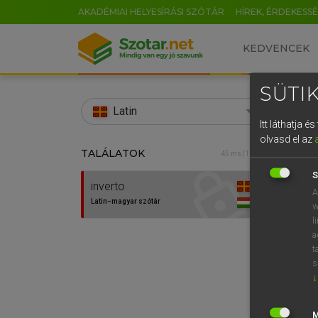
AKADÉMIAI HELYESÍRÁSI SZÓTÁR
HÍREK, ÉRDEKESS
KEDVENCEK
SÜTIK
search
Latin
Itt láthatja 
EN
olvasd el az
TALÁLATOK
TEGYE
45 ms (1 db)
0
Lati
S
inverto
A
Latin−magyar szótár
w
l
a
t
s
↓
Van 