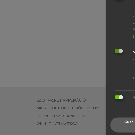
E
m
f
m
f
↓
M
E
f
s
↓
Ö
SZOTAR.NET APPLIKÁCIÓ
EGYÉNI FEL
H
MICROSOFT OFFICE BŐVÍTMÉNY
TANULÓKNA
BEÉPÜLŐ SZÓTÁRMODUL
OKTATÁSI I
Csak 
ONLINE NYELVVIZSGA
VÁLLALATI 