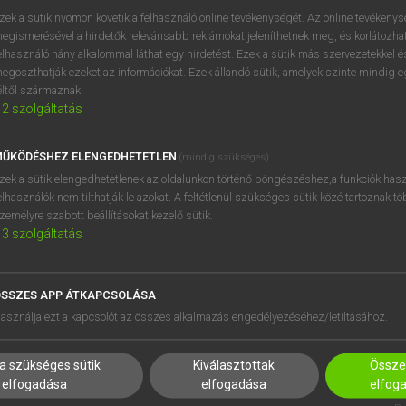
próbaverziójának elindítás
zek a sütik nyomon követik a felhasználó online tevékenységét. Az online tevékeny
BELÉPÉS
regisztrálok és
belépek
.
egismerésével a hirdetők relevánsabb reklámokat jeleníthetnek meg, és korlátozhat
elhasználó hány alkalommal láthat egy hirdetést. Ezek a sütik más szervezetekkel és
egoszthatják ezeket az információkat. Ezek állandó sütik, amelyek szinte mindig 
REGISZTRÁCIÓ
éltől származnak.
2
szolgáltatás
ŰKÖDÉSHEZ ELENGEDHETETLEN
(mindig szükséges)
zek a sütik elengedhetetlenek az oldalunkon történő böngészéshez,a funkciók hasz
elhasználók nem tilthatják le azokat. A feltétlenül szükséges sütik közé tartoznak t
zemélyre szabott beállításokat kezelő sütik.
3
szolgáltatás
SSZES APP ÁTKAPCSOLÁSA
HASZNÁLÓKNAK
SÚGÓ
asználja ezt a kapcsolót az összes alkalmazás engedélyezéséhez/letiltásához.
K
RÓLUNK
NTÉZMÉNYEKNEK
ELÉRHETŐSÉG
a szükséges sütik
Kiválasztottak
Összes
MEGOLDÁSOK
SÜTI BEÁLLÍTÁSOK
elfogadása
elfogadása
elfog