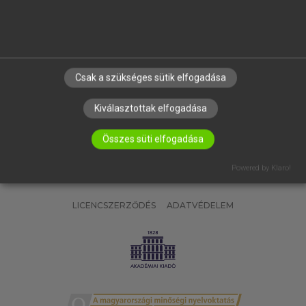
SÚGÓ
RÓLUNK
ELÉRHETŐSÉG
SÜTI BEÁLLÍTÁSOK
Csak a szükséges sütik elfogadása
IRATKOZZ FEL HÍRLEVELÜNKRE!
Kiválasztottak elfogadása
Összes süti elfogadása
Powered by Klaro!
LICENCSZERZŐDÉS
ADATVÉDELEM