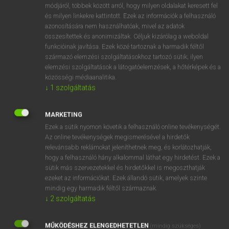
Latin−magyar szótár
módjáról, többek között arról, hogy milyen oldalakat keresett fel
és milyen linkekre kattintott. Ezek az információk a felhasználó
azonosítására nem használhatóak, mivel az adatok
összesítettek és anonimizáltak. Céljuk kizárólag a weboldal
funkcióinak javítása. Ezek közé tartoznak a harmadik féltől
származó elemzési szolgáltatásokhoz tartozó sütik; ilyen
elemzési szolgáltatások a látogatóelemzések, a hőtérképek és a
VAN ELŐFIZETÉSED?
közösségi médiaanalitika.
↓
1
szolgáltatás
Van előfizetésem a teljes szócikk megtekintéséhez.
BELÉPÉS
MARKETING
Ezek a sütik nyomon követik a felhasználó online tevékenységét.
Az online tevékenységek megismerésével a hirdetők
relevánsabb reklámokat jeleníthetnek meg, és korlátozhatják,
hogy a felhasználó hány alkalommal láthat egy hirdetést. Ezek a
sütik más szervezetekkel és hirdetőkkel is megoszthatják
ezeket az információkat. Ezek állandó sütik, amelyek szinte
NINCS ELŐFIZETÉSED?
mindig egy harmadik féltől származnak.
↓
2
szolgáltatás
Nincs regisztrációm és előfizetésem. A szótár 2 órás,
díjmentes próbaverziójának elindításához regisztrálok és
MŰKÖDÉSHEZ ELENGEDHETETLEN
belépek
.
(mindig szükséges)