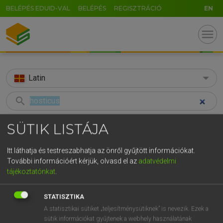
BELÉPÉS EDUID-VAL
BELÉPÉS
REGISZTRÁCIÓ
EN
menu
Latin
search
GR
KERESÉS
SÜTIK LISTÁJA
5
6
7
8
9
ö
ü
ó
TALÁLATOK
41 ms (1 db)
Itt láthatja és testreszabhatja az önről gyűjtött információkat.
r
t
z
u
i
o
p
ő
ú
További információért kérjük, olvasd el az
adatvédelmi
hosticus
tájékoztatónkat
.
g
h
j
k
l
é
á
ű
Ω
Latin−magyar szótár
v
b
n
m
,
.
-
AltGr
STATISZTIKA
A statisztikai sütiket „teljesítménysütiknek” is nevezik. Ezek a
TEGYEY IMRE
sütik információkat gyűjtenek a webhely használatának