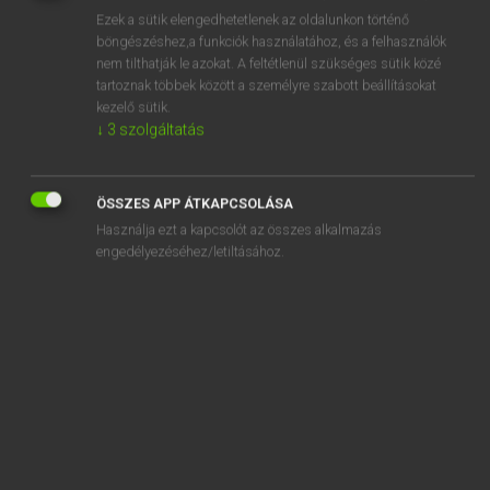
Ezek a sütik elengedhetetlenek az oldalunkon történő
REGISZTRÁCIÓ
böngészéshez,a funkciók használatához, és a felhasználók
nem tilthatják le azokat. A feltétlenül szükséges sütik közé
tartoznak többek között a személyre szabott beállításokat
kezelő sütik.
↓
3
szolgáltatás
Tegyey Imre
ÖSSZES APP ÁTKAPCSOLÁSA
LATIN−MAGYAR SZÓTÁR
Használja ezt a kapcsolót az összes alkalmazás
Kapcsolódó anyagok
engedélyezéséhez/letiltásához.
contumacia
contumax
contumelia
contumeliosus
contumulo
contundo