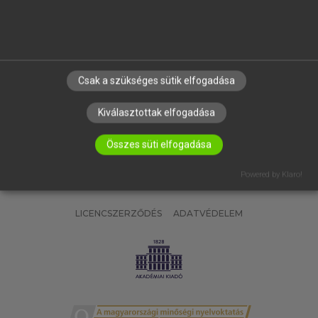
SÚGÓ
RÓLUNK
ELÉRHETŐSÉG
SÜTI BEÁLLÍTÁSOK
Csak a szükséges sütik elfogadása
IRATKOZZ FEL HÍRLEVELÜNKRE!
Kiválasztottak elfogadása
Összes süti elfogadása
Powered by Klaro!
LICENCSZERZŐDÉS
ADATVÉDELEM