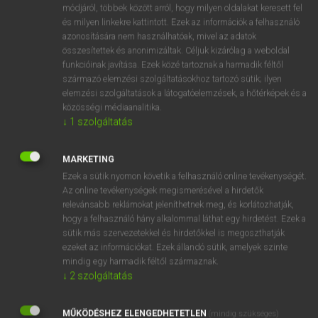
Latin−magyar szótár
módjáról, többek között arról, hogy milyen oldalakat keresett fel
és milyen linkekre kattintott. Ezek az információk a felhasználó
azonosítására nem használhatóak, mivel az adatok
összesítettek és anonimizáltak. Céljuk kizárólag a weboldal
funkcióinak javítása. Ezek közé tartoznak a harmadik féltől
származó elemzési szolgáltatásokhoz tartozó sütik; ilyen
elemzési szolgáltatások a látogatóelemzések, a hőtérképek és a
VAN ELŐFIZETÉSED?
közösségi médiaanalitika.
↓
1
szolgáltatás
Van előfizetésem a teljes szócikk megtekintéséhez.
BELÉPÉS
MARKETING
Ezek a sütik nyomon követik a felhasználó online tevékenységét.
Az online tevékenységek megismerésével a hirdetők
relevánsabb reklámokat jeleníthetnek meg, és korlátozhatják,
hogy a felhasználó hány alkalommal láthat egy hirdetést. Ezek a
sütik más szervezetekkel és hirdetőkkel is megoszthatják
ezeket az információkat. Ezek állandó sütik, amelyek szinte
NINCS ELŐFIZETÉSED?
mindig egy harmadik féltől származnak.
↓
2
szolgáltatás
Nincs regisztrációm és előfizetésem. A szótár 2 órás,
díjmentes próbaverziójának elindításához regisztrálok és
MŰKÖDÉSHEZ ELENGEDHETETLEN
belépek
.
(mindig szükséges)