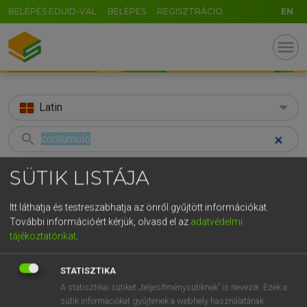
BELÉPÉS EDUID-VAL
BELÉPÉS
REGISZTRÁCIÓ
EN
menu
Latin
search
GR
KERESÉS
SÜTIK LISTÁJA
5
6
7
8
9
ö
ü
ó
TALÁLATOK
41 ms (1 db)
Itt láthatja és testreszabhatja az önről gyűjtött információkat.
r
t
z
u
i
o
p
ő
ú
További információért kérjük, olvasd el az
adatvédelmi
contumulo
tájékoztatónkat
.
g
h
j
k
l
é
á
ű
Ω
Latin−magyar szótár
v
b
n
m
,
.
-
AltGr
STATISZTIKA
A statisztikai sütiket „teljesítménysütiknek” is nevezik. Ezek a
TEGYEY IMRE
sütik információkat gyűjtenek a webhely használatának