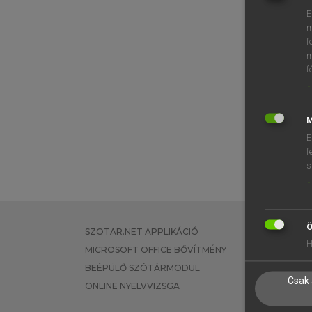
E
m
f
m
f
↓
M
E
f
s
↓
Ö
SZOTAR.NET APPLIKÁCIÓ
EGYÉNI FEL
H
MICROSOFT OFFICE BŐVÍTMÉNY
TANULÓKNA
BEÉPÜLŐ SZÓTÁRMODUL
OKTATÁSI I
Csak 
ONLINE NYELVVIZSGA
VÁLLALATI 