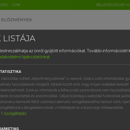
ÉGEK
GYIK
BELÉPÉS EDUID-V
ELŐZMÉNYEK
 LISTÁJA
és testreszabhatja az önről gyűjtött információkat.
További információért k
HU
DE
CN
FR
ES
IT
NL
RU
GR
adatvédelmi tájékoztatónkat
.
Y IMRE
1
2
3
4
5
6
7
8
9
n−magyar szótár
TATISZTIKA
q
w
e
r
t
z
u
i
 statisztikai sütiket „teljesítménysütiknek” is nevezik. Ezek a sütik információkat gy
ebhely használatának módjáról, többek között arról, hogy milyen oldalakat keresett 
a
s
d
f
g
h
j
k
l
é
inkekre kattintott. Ezek az információk a felhasználó azonosítására nem használható
datok összesítettek és anonimizáltak. Céljuk kizárólag a weboldal funkcióinak javít
í
y
x
c
v
b
n
m
,
.
artoznak a harmadik féltől származó elemzési szolgáltatásokhoz tartozó sütik; ilye
zolgáltatások a látogatóelemzések, a hőtérképek és a közösségi médiaanalitika.
VAN ELŐFIZETÉSED?
NINCS ELŐFIZETÉSED
1
szolgáltatás
előfizetésem a teljes szócikk
Nincs regisztrációm és előfiz
megtekintéséhez.
A szótár 2 órás, díjmente
MARKETING