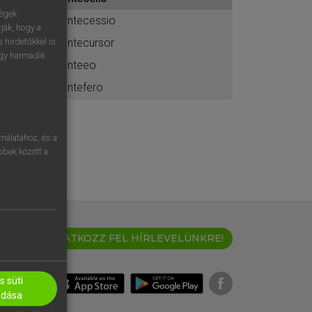
ához
ségek
antecessio
ják, hogy a
antecursor
 hirdetőkkel is
egy harmadik
anteeo
antefero
nálatához, és a
öbbek között a
IRATKOZZ FEL HÍRLEVELÜNKRE!
 süti
adása