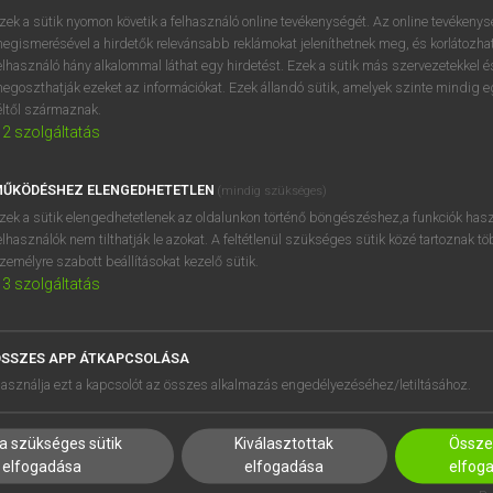
próbaverziójának elindítás
zek a sütik nyomon követik a felhasználó online tevékenységét. Az online tevékeny
BELÉPÉS
regisztrálok és
belépek
.
egismerésével a hirdetők relevánsabb reklámokat jeleníthetnek meg, és korlátozhat
elhasználó hány alkalommal láthat egy hirdetést. Ezek a sütik más szervezetekkel és
egoszthatják ezeket az információkat. Ezek állandó sütik, amelyek szinte mindig 
REGISZTRÁCIÓ
éltől származnak.
2
szolgáltatás
ŰKÖDÉSHEZ ELENGEDHETETLEN
(mindig szükséges)
zek a sütik elengedhetetlenek az oldalunkon történő böngészéshez,a funkciók hasz
elhasználók nem tilthatják le azokat. A feltétlenül szükséges sütik közé tartoznak t
zemélyre szabott beállításokat kezelő sütik.
3
szolgáltatás
SSZES APP ÁTKAPCSOLÁSA
HASZNÁLÓKNAK
SÚGÓ
asználja ezt a kapcsolót az összes alkalmazás engedélyezéséhez/letiltásához.
K
RÓLUNK
NTÉZMÉNYEKNEK
ELÉRHETŐSÉG
a szükséges sütik
Kiválasztottak
Összes
MEGOLDÁSOK
SÜTI BEÁLLÍTÁSOK
elfogadása
elfogadása
elfog