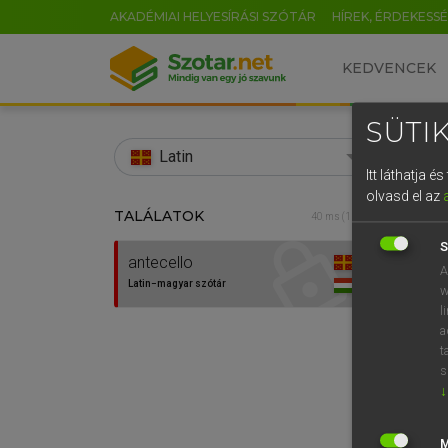
AKADÉMIAI HELYESÍRÁSI SZÓTÁR
HÍREK, ÉRDEKESS
KEDVENCEK
SÜTIK
search
Latin
Itt láthatja 
EN
olvasd el az
TALÁLATOK
TEGYE
40 ms (1 db)
0
Lati
S
antecello
A
Latin−magyar szótár
w
l
a
t
s
↓
Van 