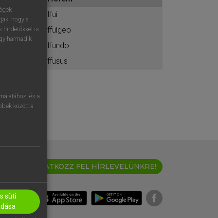
ához
ségek
affui
ják, hogy a
affulgeo
 hirdetőkkel is
egy harmadik
affundo
affusus
nálatához, és a
öbbek között a
IRATKOZZ FEL HÍRLEVELÜNKRE!
 süti
adása