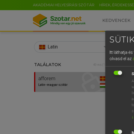
AKADÉMIAI HELYESÍRÁSI SZÓTÁR
HÍREK, ÉRDEKESS
KEDVENCEK
SÜTIK
search
Latin
Itt láthatja 
EN
olvasd el az
TALÁLATOK
TEGYE
49 ms (1 db)
0
Lati
S
afforem
A
Latin−magyar szótár
w
l
a
t
s
↓
Van 