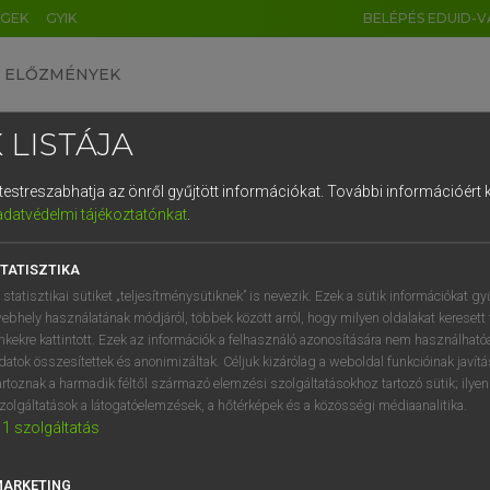
ÉGEK
GYIK
BELÉPÉS EDUID-V
ELŐZMÉNYEK
 LISTÁJA
és testreszabhatja az önről gyűjtött információkat.
További információért k
HU
DE
CN
FR
ES
IT
NL
RU
GR
adatvédelmi tájékoztatónkat
.
Y IMRE
1
2
3
4
5
6
7
8
9
n−magyar szótár
TATISZTIKA
q
w
e
r
t
z
u
i
 statisztikai sütiket „teljesítménysütiknek” is nevezik. Ezek a sütik információkat gy
ebhely használatának módjáról, többek között arról, hogy milyen oldalakat keresett 
a
s
d
f
g
h
j
k
l
é
inkekre kattintott. Ezek az információk a felhasználó azonosítására nem használható
datok összesítettek és anonimizáltak. Céljuk kizárólag a weboldal funkcióinak javít
í
y
x
c
v
b
n
m
,
.
artoznak a harmadik féltől származó elemzési szolgáltatásokhoz tartozó sütik; ilye
zolgáltatások a látogatóelemzések, a hőtérképek és a közösségi médiaanalitika.
VAN ELŐFIZETÉSED?
NINCS ELŐFIZETÉSED
1
szolgáltatás
előfizetésem a teljes szócikk
Nincs regisztrációm és előfiz
megtekintéséhez.
A szótár 2 órás, díjmente
MARKETING