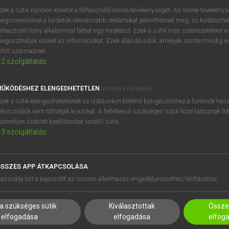
próbaverziójának elindítás
zek a sütik nyomon követik a felhasználó online tevékenységét. Az online tevékeny
BELÉPÉS
regisztrálok és
belépek
.
egismerésével a hirdetők relevánsabb reklámokat jeleníthetnek meg, és korlátozhat
elhasználó hány alkalommal láthat egy hirdetést. Ezek a sütik más szervezetekkel és
egoszthatják ezeket az információkat. Ezek állandó sütik, amelyek szinte mindig 
REGISZTRÁCIÓ
éltől származnak.
2
szolgáltatás
ŰKÖDÉSHEZ ELENGEDHETETLEN
(mindig szükséges)
zek a sütik elengedhetetlenek az oldalunkon történő böngészéshez,a funkciók hasz
elhasználók nem tilthatják le azokat. A feltétlenül szükséges sütik közé tartoznak t
zemélyre szabott beállításokat kezelő sütik.
3
szolgáltatás
SSZES APP ÁTKAPCSOLÁSA
HASZNÁLÓKNAK
SÚGÓ
asználja ezt a kapcsolót az összes alkalmazás engedélyezéséhez/letiltásához.
K
RÓLUNK
NTÉZMÉNYEKNEK
ELÉRHETŐSÉG
a szükséges sütik
Kiválasztottak
Összes
MEGOLDÁSOK
SÜTI BEÁLLÍTÁSOK
elfogadása
elfogadása
elfog