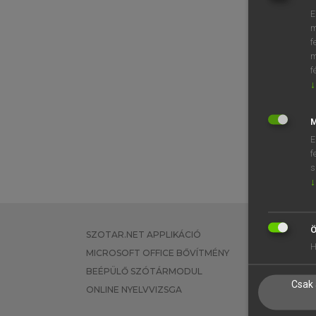
E
m
f
m
f
↓
M
E
f
s
↓
Ö
SZOTAR.NET APPLIKÁCIÓ
EGYÉNI FEL
H
MICROSOFT OFFICE BŐVÍTMÉNY
TANULÓKNA
BEÉPÜLŐ SZÓTÁRMODUL
OKTATÁSI I
Csak 
ONLINE NYELVVIZSGA
VÁLLALATI 