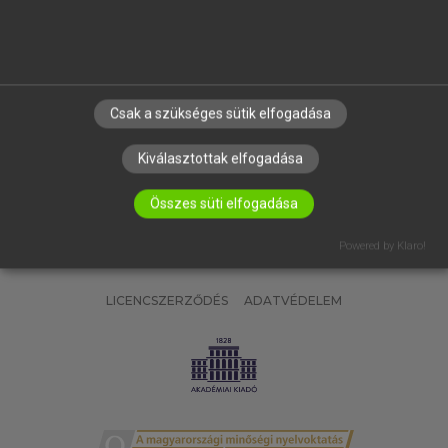
SÚGÓ
RÓLUNK
ELÉRHETŐSÉG
SÜTI BEÁLLÍTÁSOK
Csak a szükséges sütik elfogadása
IRATKOZZ FEL HÍRLEVELÜNKRE!
Kiválasztottak elfogadása
Összes süti elfogadása
Powered by Klaro!
LICENCSZERZŐDÉS
ADATVÉDELEM