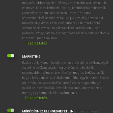
Latin−magyar szótár
módjáról, többek között arról, hogy milyen oldalakat keresett fel
és milyen linkekre kattintott. Ezek az információk a felhasználó
azonosítására nem használhatóak, mivel az adatok
összesítettek és anonimizáltak. Céljuk kizárólag a weboldal
funkcióinak javítása. Ezek közé tartoznak a harmadik féltől
származó elemzési szolgáltatásokhoz tartozó sütik; ilyen
elemzési szolgáltatások a látogatóelemzések, a hőtérképek és a
VAN ELŐFIZETÉSED?
közösségi médiaanalitika.
↓
1
szolgáltatás
Van előfizetésem a teljes szócikk megtekintéséhez.
BELÉPÉS
MARKETING
Ezek a sütik nyomon követik a felhasználó online tevékenységét.
Az online tevékenységek megismerésével a hirdetők
relevánsabb reklámokat jeleníthetnek meg, és korlátozhatják,
hogy a felhasználó hány alkalommal láthat egy hirdetést. Ezek a
sütik más szervezetekkel és hirdetőkkel is megoszthatják
ezeket az információkat. Ezek állandó sütik, amelyek szinte
NINCS ELŐFIZETÉSED?
mindig egy harmadik féltől származnak.
↓
2
szolgáltatás
Nincs regisztrációm és előfizetésem. A szótár 2 órás,
díjmentes próbaverziójának elindításához regisztrálok és
MŰKÖDÉSHEZ ELENGEDHETETLEN
belépek
.
(mindig szükséges)