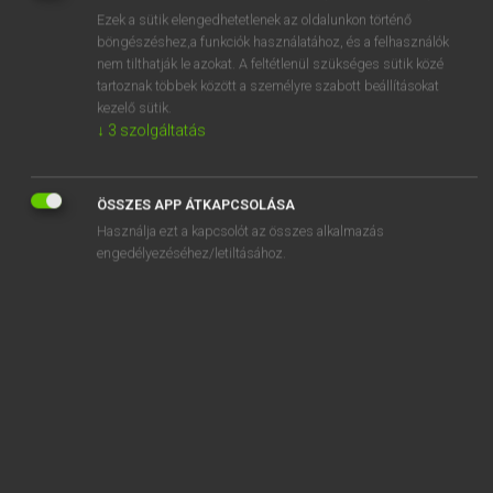
Ezek a sütik elengedhetetlenek az oldalunkon történő
REGISZTRÁCIÓ
böngészéshez,a funkciók használatához, és a felhasználók
nem tilthatják le azokat. A feltétlenül szükséges sütik közé
tartoznak többek között a személyre szabott beállításokat
kezelő sütik.
↓
3
szolgáltatás
Tegyey Imre
ÖSSZES APP ÁTKAPCSOLÁSA
LATIN−MAGYAR SZÓTÁR
Használja ezt a kapcsolót az összes alkalmazás
Kapcsolódó anyagok
engedélyezéséhez/letiltásához.
verpa
verres
Verres
Verria
Verrinus
verro