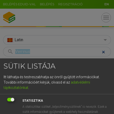
BELÉPÉS EDUID-VAL
BELÉPÉS
REGISZTRÁCIÓ
EN
menu
Latin
search
GR
KERESÉS
SÜTIK LISTÁJA
5
6
7
8
9
ö
ü
ó
TALÁLATOK
44 ms (1 db)
Itt láthatja és testreszabhatja az önről gyűjtött információkat.
r
t
z
u
i
o
p
ő
ú
További információért kérjük, olvasd el az
adatvédelmi
Verrinus
tájékoztatónkat
.
g
h
j
k
l
é
á
ű
Ω
Latin−magyar szótár
v
b
n
m
,
.
-
AltGr
STATISZTIKA
A statisztikai sütiket „teljesítménysütiknek” is nevezik. Ezek a
TEGYEY IMRE
sütik információkat gyűjtenek a webhely használatának