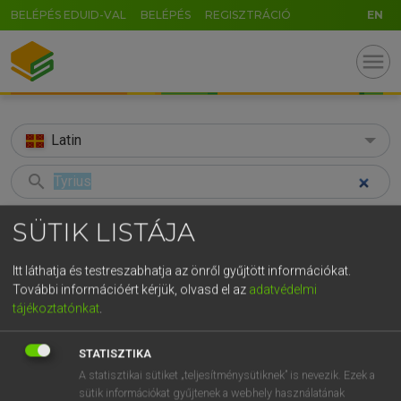
BELÉPÉS EDUID-VAL
BELÉPÉS
REGISZTRÁCIÓ
EN
menu
Latin
search
GR
KERESÉS
SÜTIK LISTÁJA
5
6
7
8
9
ö
ü
ó
TALÁLATOK
58 ms (1 db)
Itt láthatja és testreszabhatja az önről gyűjtött információkat.
r
t
z
u
i
o
p
ő
ú
További információért kérjük, olvasd el az
adatvédelmi
Tyrius
tájékoztatónkat
.
g
h
j
k
l
é
á
ű
Ω
Latin−magyar szótár
v
b
n
m
,
.
-
AltGr
STATISZTIKA
A statisztikai sütiket „teljesítménysütiknek” is nevezik. Ezek a
TEGYEY IMRE
sütik információkat gyűjtenek a webhely használatának