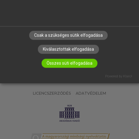
SÚGÓ
RÓLUNK
ELÉRHETŐSÉG
SÜTI BEÁLLÍTÁSOK
Csak a szükséges sütik elfogadása
IRATKOZZ FEL HÍRLEVELÜNKRE!
Kiválasztottak elfogadása
Összes süti elfogadása
Powered by Klaro!
LICENCSZERZŐDÉS
ADATVÉDELEM