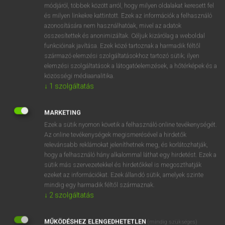
Latin−magyar szótár
módjáról, többek között arról, hogy milyen oldalakat keresett fel
és milyen linkekre kattintott. Ezek az információk a felhasználó
azonosítására nem használhatóak, mivel az adatok
összesítettek és anonimizáltak. Céljuk kizárólag a weboldal
funkcióinak javítása. Ezek közé tartoznak a harmadik féltől
származó elemzési szolgáltatásokhoz tartozó sütik; ilyen
elemzési szolgáltatások a látogatóelemzések, a hőtérképek és a
VAN ELŐFIZETÉSED?
közösségi médiaanalitika.
↓
1
szolgáltatás
Van előfizetésem a teljes szócikk megtekintéséhez.
BELÉPÉS
MARKETING
Ezek a sütik nyomon követik a felhasználó online tevékenységét.
Az online tevékenységek megismerésével a hirdetők
relevánsabb reklámokat jeleníthetnek meg, és korlátozhatják,
hogy a felhasználó hány alkalommal láthat egy hirdetést. Ezek a
sütik más szervezetekkel és hirdetőkkel is megoszthatják
ezeket az információkat. Ezek állandó sütik, amelyek szinte
NINCS ELŐFIZETÉSED?
mindig egy harmadik féltől származnak.
↓
2
szolgáltatás
Nincs regisztrációm és előfizetésem. A szótár 2 órás,
díjmentes próbaverziójának elindításához regisztrálok és
MŰKÖDÉSHEZ ELENGEDHETETLEN
belépek
.
(mindig szükséges)