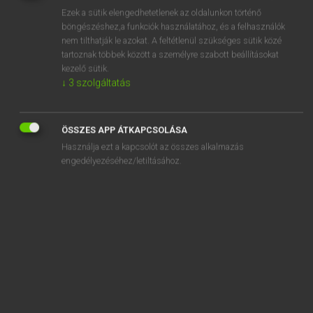
Ezek a sütik elengedhetetlenek az oldalunkon történő
REGISZTRÁCIÓ
böngészéshez,a funkciók használatához, és a felhasználók
nem tilthatják le azokat. A feltétlenül szükséges sütik közé
tartoznak többek között a személyre szabott beállításokat
kezelő sütik.
↓
3
szolgáltatás
Tegyey Imre
ÖSSZES APP ÁTKAPCSOLÁSA
LATIN−MAGYAR SZÓTÁR
Használja ezt a kapcsolót az összes alkalmazás
Kapcsolódó anyagok
engedélyezéséhez/letiltásához.
Typhoeus
tyrannicus
tyrannis
tyrannus
Tyrius
Tyros