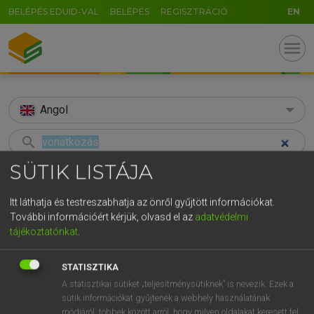
BELÉPÉS EDUID-VAL
BELÉPÉS
REGISZTRÁCIÓ
EN
menu
Angol
search
SÜTIK LISTÁJA
GR
KERESÉS
5
6
7
8
9
ö
ü
ó
Itt láthatja és testreszabhatja az önről gyűjtött információkat.
TALÁLATOK
122 ms (53 db)
További információért kérjük, olvasd el az
adatvédelmi
r
t
z
u
i
o
p
ő
ú
tájékoztatónkat
.
vonatkozás
vonatkozik
vona
g
h
j
k
l
é
á
ű
Ω
Díjmentes angol szótár
Díjmentes angol szótár
Magyar−
STATISZTIKA
v
b
n
m
,
.
-
AltGr
A statisztikai sütiket „teljesítménysütiknek” is nevezik. Ezek a
sütik információkat gyűjtenek a webhely használatának
Díjmentes angol szótár
arrow_forward_ios
módjáról, többek között arról, hogy milyen oldalakat keresett fel