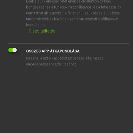
vonatkozás
Ezek a sütik elengedhetetlenek az oldalunkon történő
böngészéshez,a funkciók használatához, és a felhasználók
vonatkozású
nem tilthatják le azokat. A feltétlenül szükséges sütik közé
tartoznak többek között a személyre szabott beállításokat
vonatkozik
kezelő sütik.
vonatkozó
↓
3
szolgáltatás
vonatkozóan
ÖSSZES APP ÁTKAPCSOLÁSA
„
vonatkozás
” szó hasonló kifejezései:
Használja ezt a kapcsolót az összes alkalmazás
engedélyezéséhez/letiltásához.
KAPCSOLAT
SZEMPONT
VISZONY
TEKINTET
VISZONYLAT
BESZERZÉS
ASPEKTUS
VONATKOZÁSAI VMINEK
ÖSSZEKÖTTETÉS
ROKONI KAPCSOLAT
FONTOSSÁG
FELVÉTEL
HIVATKOZÁS
SÚLY
KIHATÁS
RÉSZTERÜLET
VONATKOZTATÁS