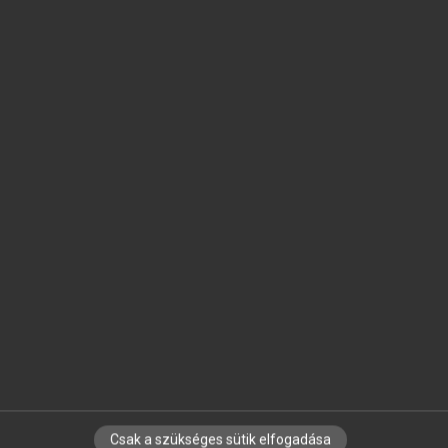
SZOTAR.NET APPLIKÁCIÓ
MICROSOFT OFFICE BŐVÍTMÉNY
BEÉPÜLŐ SZÓTÁRMODUL
ONLINE NYELVVIZSGA
EGYÉNI FELHASZNÁLÓKNAK
TANULÓKNAK
OKTATÁSI INTÉZMÉNYEKNEK
VÁLLALATI MEGOLDÁSOK
SÚGÓ
RÓLUNK
ELÉRHETŐSÉG
SÜTI BEÁLLÍTÁSOK
Csak a szükséges sütik elfogadása