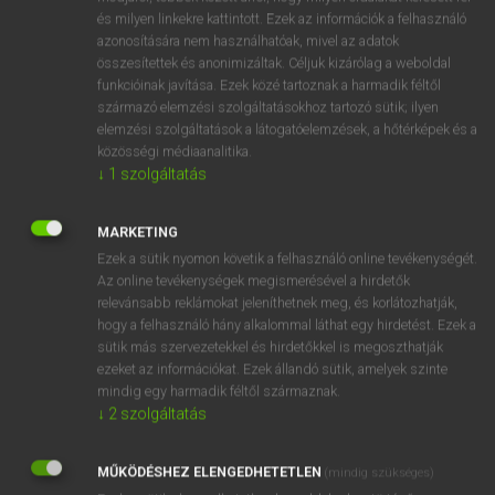
és milyen linkekre kattintott. Ezek az információk a felhasználó
fn
vonatkozás
relation
azonosítására nem használhatóak, mivel az adatok
bearing
összesítettek és anonimizáltak. Céljuk kizárólag a weboldal
funkcióinak javítása. Ezek közé tartoznak a harmadik féltől
connection
származó elemzési szolgáltatásokhoz tartozó sütik; ilyen
concern
elemzési szolgáltatások a látogatóelemzések, a hőtérképek és a
közösségi médiaanalitika.
↓
1
szolgáltatás
⚲ vonatkozás
keresése szótárainkban
MARKETING
Ezek a sütik nyomon követik a felhasználó online tevékenységét.
Az online tevékenységek megismerésével a hirdetők
relevánsabb reklámokat jeleníthetnek meg, és korlátozhatják,
DÍJMENTES ANGOL SZÓTÁR
hogy a felhasználó hány alkalommal láthat egy hirdetést. Ezek a
sütik más szervezetekkel és hirdetőkkel is megoszthatják
vonat
ezeket az információkat. Ezek állandó sütik, amelyek szinte
mindig egy harmadik féltől származnak.
vonatérkezés
↓
2
szolgáltatás
vonatindulás
vonatkísérő
MŰKÖDÉSHEZ ELENGEDHETETLEN
(mindig szükséges)