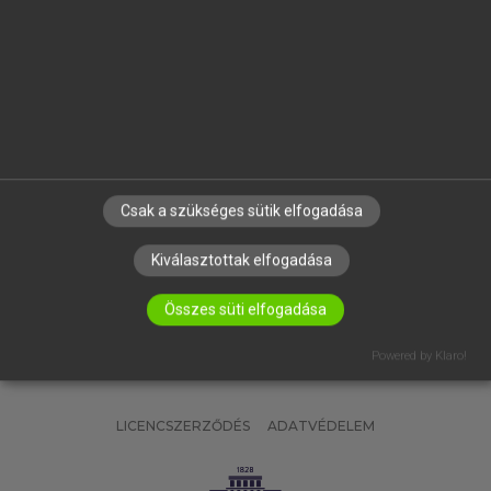
OKTATÁSI INTÉZMÉNYEKNEK
VÁLLALATI MEGOLDÁSOK
SÚGÓ
RÓLUNK
ELÉRHETŐSÉG
SÜTI BEÁLLÍTÁSOK
Csak a szükséges sütik elfogadása
IRATKOZZ FEL HÍRLEVELÜNKRE!
Kiválasztottak elfogadása
Összes süti elfogadása
Powered by Klaro!
LICENCSZERZŐDÉS
ADATVÉDELEM