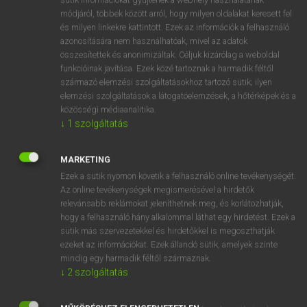
Magyar−angol egyetemes nagyszótár
arrow_forward_ios
módjáról, többek között arról, hogy milyen oldalakat keresett fel
és milyen linkekre kattintott. Ezek az információk a felhasználó
azonosítására nem használhatóak, mivel az adatok
összesítettek és anonimizáltak. Céljuk kizárólag a weboldal
funkcióinak javítása. Ezek közé tartoznak a harmadik féltől
származó elemzési szolgáltatásokhoz tartozó sütik; ilyen
elemzési szolgáltatások a látogatóelemzések, a hőtérképek és a
VAN ELŐFIZETÉSED?
közösségi médiaanalitika.
Van előfizetésem a teljes szócikk megtekintéséhez.
↓
1
szolgáltatás
BELÉPÉS
MARKETING
Ezek a sütik nyomon követik a felhasználó online tevékenységét.
Az online tevékenységek megismerésével a hirdetők
relevánsabb reklámokat jeleníthetnek meg, és korlátozhatják,
hogy a felhasználó hány alkalommal láthat egy hirdetést. Ezek a
sütik más szervezetekkel és hirdetőkkel is megoszthatják
ezeket az információkat. Ezek állandó sütik, amelyek szinte
NINCS ELŐFIZETÉSED?
mindig egy harmadik féltől származnak.
Nincs regisztrációm és előfizetésem. A szótár 2 órás,
↓
2
szolgáltatás
díjmentes próbaverziójának elindításához regisztrálok és
belépek
.