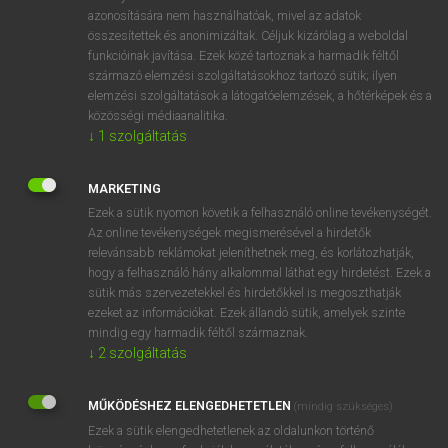
azonosítására nem használhatóak, mivel az adatok
fn
tűzoltócső
fire-hose
összesítettek és anonimizáltak. Céljuk kizárólag a weboldal
fire hose
funkcióinak javítása. Ezek közé tartoznak a harmadik féltől
származó elemzési szolgáltatásokhoz tartozó sütik; ilyen
elemzési szolgáltatások a látogatóelemzések, a hőtérképek és a
közösségi médiaanalitika.
⚲ tűzoltócső
keresése szótárainkban
↓
1
szolgáltatás
MARKETING
Ezek a sütik nyomon követik a felhasználó online tevékenységét.
DÍJMENTES ANGOL SZÓTÁR
Az online tevékenységek megismerésével a hirdetők
relevánsabb reklámokat jeleníthetnek meg, és korlátozhatják,
tűzlétra
hogy a felhasználó hány alkalommal láthat egy hirdetést. Ezek a
sütik más szervezetekkel és hirdetőkkel is megoszthatják
tűzoltó
ezeket az információkat. Ezek állandó sütik, amelyek szinte
mindig egy harmadik féltől származnak.
tűzoltóállomás
↓
2
szolgáltatás
tűzoltóautó
tűzoltócső
MŰKÖDÉSHEZ ELENGEDHETETLEN
(mindig szükséges)
tűzoltó fecskendő
Ezek a sütik elengedhetetlenek az oldalunkon történő