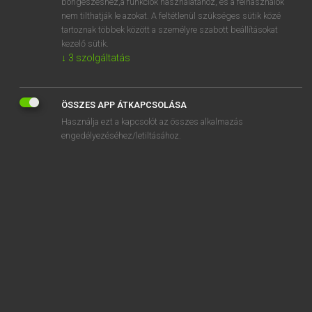
böngészéshez,a funkciók használatához, és a felhasználók
tűzoltó készülék
nem tilthatják le azokat. A feltétlenül szükséges sütik közé
tartoznak többek között a személyre szabott beállításokat
tűzoltólétra
kezelő sütik.
tűzoltóság
↓
3
szolgáltatás
„
tűzoltócső
” szó hasonló kifejezései:
ÖSSZES APP ÁTKAPCSOLÁSA
TÖMLŐ
TŰZOLTÓTÖMLŐ
Használja ezt a kapcsolót az összes alkalmazás
engedélyezéséhez/letiltásához.
SZOTAR.NET APPLIKÁCIÓ
MICROSOFT OFFICE BŐVÍTMÉNY
BEÉPÜLŐ SZÓTÁRMODUL
ONLINE NYELVVIZSGA
EGYÉNI FELHASZNÁLÓKNAK
TANULÓKNAK