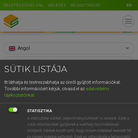
BELÉPÉS EDUID-VAL
BELÉPÉS
REGISZTRÁCIÓ
EN
menu
Angol
search
SÜTIK LISTÁJA
GR
KERESÉS
Itt láthatja és testreszabhatja az önről gyűjtött információkat.
5
6
7
8
9
ö
ü
ó
További információért kérjük, olvasd el az
adatvédelmi
TALÁLATOK
68 ms (5 db)
tájékoztatónkat
.
r
t
z
u
i
o
p
ő
ú
tűzoltócső
tűzoltócső
fire h
g
h
j
k
l
é
á
ű
Ω
STATISZTIKA
Díjmentes angol szótár
Magyar−angol szótár
Angol−ma
A statisztikai sütiket „teljesítménysütiknek” is nevezik. Ezek a
v
b
n
m
,
.
-
AltGr
sütik információkat gyűjtenek a webhely használatának
módjáról, többek között arról, hogy milyen oldalakat keresett fel
Díjmentes angol szótár
arrow_forward_ios
és milyen linkekre kattintott. Ezek az információk a felhasználó