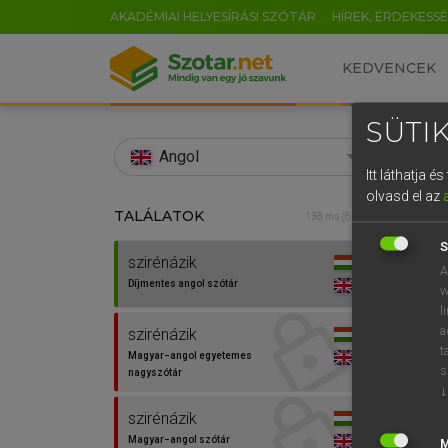
AKADÉMIAI HELYESÍRÁSI SZÓTÁR
HÍREK, ÉRDEKESS
KEDVENCEK
SÜTIK
search
Angol
Itt láthatja 
EN
olvasd el az
TALÁLATOK
Díjm
138 ms (6 db)
0
S
szirénázik
szirén
A
Díjmentes angol szótár
w
l
a
szirénázik
t
Magyar−angol egyetemes
⚲ szir
s
nagyszótár
↓
szirénázik
Magyar−angol szótár