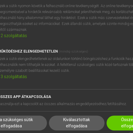
zek a sütik nyomon követik a felhasználó online tevékenységét. Az online tevékeny
egismerésével a hirdetők relevánsabb reklámokat jeleníthetnek meg, és korlátozhat
elhasználó hány alkalommal láthat egy hirdetést. Ezek a sütik más szervezetekkel és
egoszthatják ezeket az információkat. Ezek állandó sütik, amelyek szinte mindig 
éltől származnak.
2
szolgáltatás
ŰKÖDÉSHEZ ELENGEDHETETLEN
(mindig szükséges)
zek a sütik elengedhetetlenek az oldalunkon történő böngészéshez,a funkciók hasz
elhasználók nem tilthatják le azokat. A feltétlenül szükséges sütik közé tartoznak t
zemélyre szabott beállításokat kezelő sütik.
3
szolgáltatás
SSZES APP ÁTKAPCSOLÁSA
HASZNÁLÓKNAK
SÚGÓ
asználja ezt a kapcsolót az összes alkalmazás engedélyezéséhez/letiltásához.
K
RÓLUNK
NTÉZMÉNYEKNEK
ELÉRHETŐSÉG
a szükséges sütik
Kiválasztottak
Összes
MEGOLDÁSOK
SÜTI BEÁLLÍTÁSOK
elfogadása
elfogadása
elfog