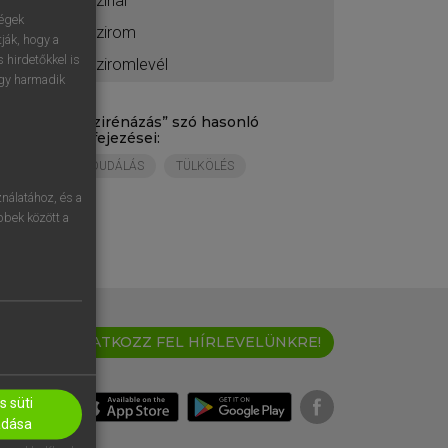
szíriai
ségek
szirom
ják, hogy a
 hirdetőkkel is
sziromlevél
egy harmadik
„
szirénázás
” szó hasonló
kifejezései:
DUDÁLÁS
TÜLKÖLÉS
nálatához, és a
öbbek között a
IRATKOZZ FEL HÍRLEVELÜNKRE!
 süti
adása