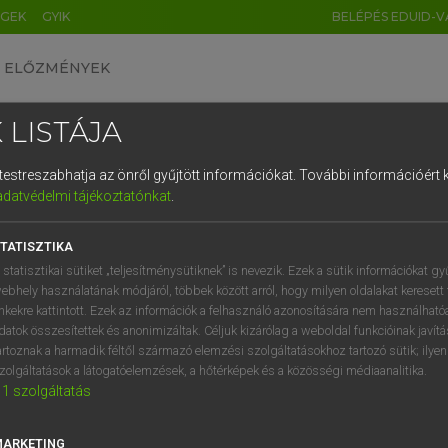
ÉGEK
GYIK
BELÉPÉS EDUID-V
ELŐZMÉNYEK
 LISTÁJA
és testreszabhatja az önről gyűjtött információkat.
További információért k
HU
DE
CN
FR
ES
IT
NL
RU
GR
adatvédelmi tájékoztatónkat
.
entes angol szótár
1
2
3
4
5
6
7
8
9
TATISZTIKA
ige
ázik
sound/blow the siren/horn/hooter/whistle
q
w
e
r
t
z
u
i
 statisztikai sütiket „teljesítménysütiknek” is nevezik. Ezek a sütik információkat gy
with its siren screaming
ebhely használatának módjáról, többek között arról, hogy milyen oldalakat keresett 
a
s
d
f
g
h
j
k
l
é
inkekre kattintott. Ezek az információk a felhasználó azonosítására nem használható
datok összesítettek és anonimizáltak. Céljuk kizárólag a weboldal funkcióinak javít
í
y
x
c
v
b
n
m
,
.
artoznak a harmadik féltől származó elemzési szolgáltatásokhoz tartozó sütik; ilye
énázik
keresése szótárainkban
zolgáltatások a látogatóelemzések, a hőtérképek és a közösségi médiaanalitika.
1
szolgáltatás
MARKETING