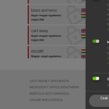
E
m
blues and twos
f
Angol−magyar egyetemes
m
nagyszótár
f
↓
cart away
Angol−magyar egyetemes
nagyszótár
M
E
elszállít
f
Magyar−angol egyetemes
s
nagyszótár
↓
Ö
SZOTAR.NET APPLIKÁCIÓ
EGYÉNI FEL
H
MICROSOFT OFFICE BŐVÍTMÉNY
TANULÓKNA
BEÉPÜLŐ SZÓTÁRMODUL
OKTATÁSI I
Csak 
ONLINE NYELVVIZSGA
VÁLLALATI 