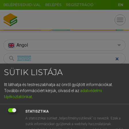
BELÉPÉS EDUID-VAL
BELÉPÉS
REGISZTRÁCIÓ
EN
menu
Angol
search
GR
SÜTIK LISTÁJA
KERESÉS
5
6
7
8
9
ö
ü
ó
TALÁLATOK
Itt láthatja és testreszabhatja az önről gyűjtött információkat.
96 ms (42 db)
r
t
z
u
i
o
p
ő
ú
További információért kérjük, olvasd el az
adatvédelmi
tájékoztatónkat
.
ragyog
ragyog
g
h
j
k
l
é
á
ű
Ω
Díjmentes angol szótár
Magyar−angol egyetemes nagyszótár
STATISZTIKA
v
b
n
m
,
.
-
AltGr
A statisztikai sütiket „teljesítménysütiknek” is nevezik. Ezek a
Díjmentes angol szótár
arrow_forward_ios
sütik információkat gyűjtenek a webhely használatának