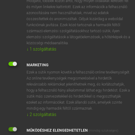
módjáról, többek között arról, hogy milyen oldalakat keresett fel
és milyen linkekre kattintott. Ezek az információk a felhasználó
ige
ragyog
shine
azonosítására nem használhatóak, mivel az adatok
glitter
összesítettek és anonimizáltak. Céljuk kizárólag a weboldal
glisten
funkcióinak javítása. Ezek közé tartoznak a harmadik féltől
származó elemzési szolgáltatásokhoz tartozó sütik; ilyen
gleam
elemzési szolgáltatások a látogatóelemzések, a hőtérképek és a
glow
közösségi médiaanalitika.
glare
↓
1
szolgáltatás
MARKETING
⚲ ragyog
keresése szótárainkban
Ezek a sütik nyomon követik a felhasználó online tevékenységét.
Az online tevékenységek megismerésével a hirdetők
relevánsabb reklámokat jeleníthetnek meg, és korlátozhatják,
hogy a felhasználó hány alkalommal láthat egy hirdetést. Ezek a
sütik más szervezetekkel és hirdetőkkel is megoszthatják
DÍJMENTES ANGOL SZÓTÁR
ezeket az információkat. Ezek állandó sütik, amelyek szinte
mindig egy harmadik féltől származnak.
raguleves
↓
2
szolgáltatás
ragweed
MŰKÖDÉSHEZ ELENGEDHETETLEN
(mindig szükséges)
ragwort