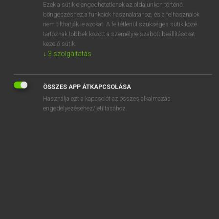
Ezek a sütik elengedhetetlenek az oldalunkon történő
ragyás
böngészéshez,a funkciók használatához, és a felhasználók
nem tilthatják le azokat. A feltétlenül szükséges sütik közé
ragyog
tartoznak többek között a személyre szabott beállításokat
kezelő sütik.
ragyogás
↓
3
szolgáltatás
ragyogó
rágyújt
ÖSSZES APP ÁTKAPCSOLÁSA
rah
Használja ezt a kapcsolót az összes alkalmazás
engedélyezéséhez/letiltásához.
„
ragyog
” szó hasonló kifejezései:
CSILLOG
FÉNYLIK
SZIKRÁZIK
SUGÁRZIK
TÜNDÖKLIK
VILLOG
VILÁGÍT
VIRUL
KIVIRUL
SZIPORKÁZIK
SÜT
SUGÁROZ
FELVILLAN
VILLAN
VAKÍTÓAN RAGYOG
VISSZATÜKRÖZŐDIK
CSILLÁMLIK
FELRAGYOG
MINT A TÜKÖR
POMPÁZIK
PIROSLIK
VAKÍTÓAN FÉNYLIK