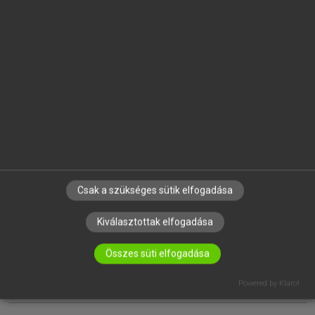
EGYÉNI FELHASZNÁLÓKNAK
TANULÓKNAK
OKTATÁSI INTÉZMÉNYEKNEK
VÁLLALATI MEGOLDÁSOK
SÚGÓ
RÓLUNK
ELÉRHETŐSÉG
SÜTI BEÁLLÍTÁSOK
Csak a szükséges sütik elfogadása
IRATKOZZ FEL HÍRLEVELÜNKRE!
Kiválasztottak elfogadása
Összes süti elfogadása
Powered by Klaro!