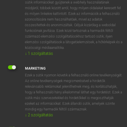
sütik információkat gyűjtenek a webhely használatának
mn
régi
old
módjáról, többek között arról, hogy milyen oldalakat keresett fel
és milyen linkekre kattintott. Ezek az információk a felhasználó
past
azonosítására nem használhatóak, mivel az adatok
ancient
összesítettek és anonimizáltak. Céljuk kizárólag a weboldal
early
funkcióinak javítása. Ezek közé tartoznak a harmadik féltől
származó elemzési szolgáltatásokhoz tartozó sütik; ilyen
bygone
elemzési szolgáltatások a látogatóelemzések, a hőtérképek és a
former
közösségi médiaanalitika.
↓
1
szolgáltatás
⚲ régi
keresése szótárainkban
MARKETING
Ezek a sütik nyomon követik a felhasználó online tevékenységét.
Az online tevékenységek megismerésével a hirdetők
relevánsabb reklámokat jeleníthetnek meg, és korlátozhatják,
hogy a felhasználó hány alkalommal láthat egy hirdetést. Ezek a
DÍJMENTES ANGOL SZÓTÁR
sütik más szervezetekkel és hirdetőkkel is megoszthatják
ezeket az információkat. Ezek állandó sütik, amelyek szinte
reggel
mindig egy harmadik féltől származnak.
↓
2
szolgáltatás
reggelenként
reggeli