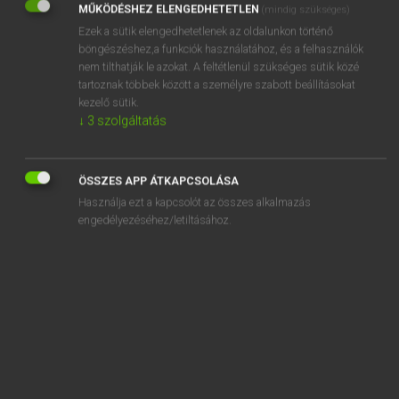
MŰKÖDÉSHEZ ELENGEDHETETLEN
(mindig szükséges)
reggelizik
Ezek a sütik elengedhetetlenek az oldalunkon történő
böngészéshez,a funkciók használatához, és a felhasználók
régi
nem tilthatják le azokat. A feltétlenül szükséges sütik közé
regian
tartoznak többek között a személyre szabott beállításokat
kezelő sütik.
regicide
↓
3
szolgáltatás
régies
regild
ÖSSZES APP ÁTKAPCSOLÁSA
Használja ezt a kapcsolót az összes alkalmazás
„
régi
” szó hasonló kifejezései:
engedélyezéséhez/letiltásához.
EGYKORI
ANTIK
ÖREG
HAJDANI
ŐSI
VOLT
KORÁBBI
ELŐZŐ
ÓDON
MÚLT
IDŐS
ELAVULT
KLASSZIKUS
TÁVOLI
KEZDETI
ELMÚLT
ÓSDI
ŐS-
GYAKORLOTT
Ó-
ŐSRÉGI
RÉGIES
BEVÁLT
ÓCSKA
MÁRKÁS
KORAI
TAPASZTALT
LEJÁRT
ÉRVÉNYTELEN
RÉGÓTA FENNÁLLÓ
IDEJÉTMÚLT
Ó