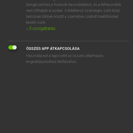
pislant
böngészéshez,a funkciók használatához, és a felhasználók
nem tilthatják le azokat. A feltétlenül szükséges sütik közé
pislog
tartoznak többek között a személyre szabott beállításokat
pislogás
kezelő sütik.
↓
3
szolgáltatás
piss
„
pislákol
” szó hasonló kifejezései:
ÖSSZES APP ÁTKAPCSOLÁSA
Használja ezt a kapcsolót az összes alkalmazás
VIBRÁL
ÉG
RESZKET
VILLOG
CSILLÁMLIK
engedélyezéséhez/letiltásához.
LAPPANG
HUNYOROG
VILLÓDZIK
HALVÁNYAN FÉNYLIK
GYENGÉN FÉNYLIK
SERCEGVE ÉG
GYENGÉN ÉG
SZOTAR.NET APPLIKÁCIÓ
MICROSOFT OFFICE BŐVÍTMÉNY