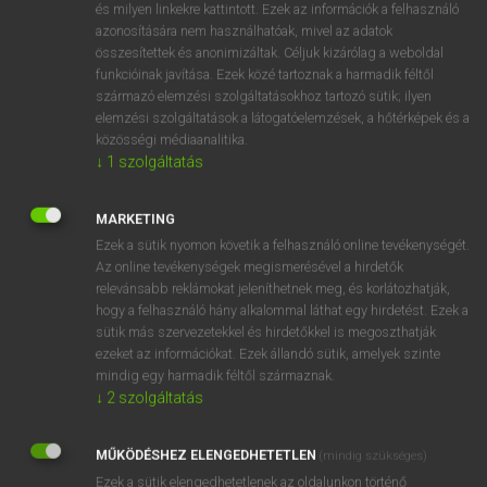
és milyen linkekre kattintott. Ezek az információk a felhasználó
ige
pislákol
glimmer
azonosítására nem használhatóak, mivel az adatok
összesítettek és anonimizáltak. Céljuk kizárólag a weboldal
flicker
funkcióinak javítása. Ezek közé tartoznak a harmadik féltől
shimmer
származó elemzési szolgáltatásokhoz tartozó sütik; ilyen
elemzési szolgáltatások a látogatóelemzések, a hőtérképek és a
közösségi médiaanalitika.
↓
1
szolgáltatás
⚲ pislákol
keresése szótárainkban
MARKETING
Ezek a sütik nyomon követik a felhasználó online tevékenységét.
Az online tevékenységek megismerésével a hirdetők
DÍJMENTES ANGOL SZÓTÁR
relevánsabb reklámokat jeleníthetnek meg, és korlátozhatják,
hogy a felhasználó hány alkalommal láthat egy hirdetést. Ezek a
pisis
sütik más szervezetekkel és hirdetőkkel is megoszthatják
ezeket az információkat. Ezek állandó sütik, amelyek szinte
piskóta
mindig egy harmadik féltől származnak.
piskótatekercs
↓
2
szolgáltatás
piskótatészta
MŰKÖDÉSHEZ ELENGEDHETETLEN
(mindig szükséges)
pislákol
Ezek a sütik elengedhetetlenek az oldalunkon történő