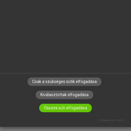
EGYÉNI FELHASZNÁLÓKNAK
TANULÓKNAK
OKTATÁSI INTÉZMÉNYEKNEK
VÁLLALATI MEGOLDÁSOK
SÚGÓ
RÓLUNK
ELÉRHETŐSÉG
SÜTI BEÁLLÍTÁSOK
Csak a szükséges sütik elfogadása
Kiválasztottak elfogadása
IRATKOZZ FEL HÍRLEVELÜNKRE!
Összes süti elfogadása
Powered by Klaro!