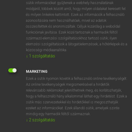
Angol−magyar pénzügyi szótár
arrow_forward_ios
sütik információkat gyűjtenek a webhely használatának
módjáról, többek között arról, hogy milyen oldalakat keresett fel
és milyen linkekre kattintott. Ezek az információk a felhasználó
azonosítására nem használhatóak, mivel az adatok
összesítettek és anonimizáltak. Céljuk kizárólag a weboldal
funkcióinak javítása. Ezek közé tartoznak a harmadik féltől
származó elemzési szolgáltatásokhoz tartozó sütik; ilyen
VAN ELŐFIZETÉSED?
elemzési szolgáltatások a látogatóelemzések, a hőtérképek és a
közösségi médiaanalitika.
Van előfizetésem a teljes szócikk megtekintéséhez.
↓
1
szolgáltatás
BELÉPÉS
MARKETING
Ezek a sütik nyomon követik a felhasználó online tevékenységét.
Az online tevékenységek megismerésével a hirdetők
relevánsabb reklámokat jeleníthetnek meg, és korlátozhatják,
hogy a felhasználó hány alkalommal láthat egy hirdetést. Ezek a
sütik más szervezetekkel és hirdetőkkel is megoszthatják
NINCS ELŐFIZETÉSED?
ezeket az információkat. Ezek állandó sütik, amelyek szinte
mindig egy harmadik féltől származnak.
Nincs regisztrációm és előfizetésem. A szótár 2 órás,
↓
2
szolgáltatás
díjmentes próbaverziójának elindításához regisztrálok és
belépek
.