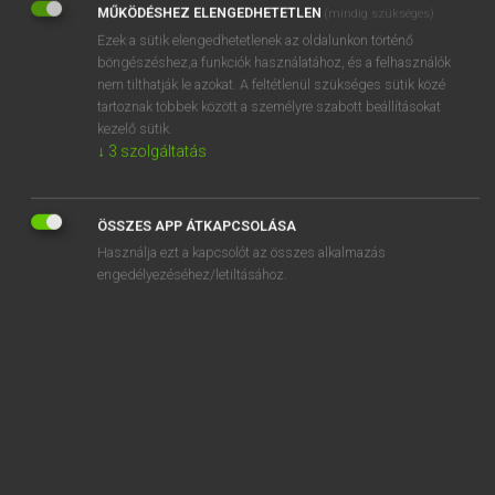
MŰKÖDÉSHEZ ELENGEDHETETLEN
(mindig szükséges)
Ezek a sütik elengedhetetlenek az oldalunkon történő
REGISZTRÁCIÓ
böngészéshez,a funkciók használatához, és a felhasználók
nem tilthatják le azokat. A feltétlenül szükséges sütik közé
tartoznak többek között a személyre szabott beállításokat
kezelő sütik.
↓
3
szolgáltatás
Varga Jenő
ANGOL−MAGYAR PÉNZÜGYI SZÓTÁR
ÖSSZES APP ÁTKAPCSOLÁSA
Kapcsolódó anyagok
Használja ezt a kapcsolót az összes alkalmazás
engedélyezéséhez/letiltásához.
kockázatot kerülő befektető
kockázatot kerülő személy
kockázatot megoszt
kockázatot nem vállaló üzletember
kockázatot vállal
kockázatot vállaló biztosítótársaság