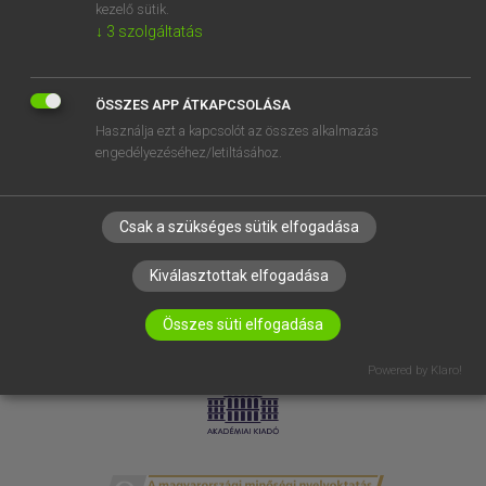
kezelő sütik.
SÚGÓ
↓
3
szolgáltatás
RÓLUNK
ELÉRHETŐSÉG
SÜTI BEÁLLÍTÁSOK
ÖSSZES APP ÁTKAPCSOLÁSA
Használja ezt a kapcsolót az összes alkalmazás
engedélyezéséhez/letiltásához.
IRATKOZZ FEL HÍRLEVELÜNKRE!
Csak a szükséges sütik elfogadása
Kiválasztottak elfogadása
Összes süti elfogadása
LICENCSZERZŐDÉS
ADATVÉDELEM
Powered by Klaro!