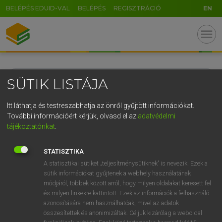
BELÉPÉS EDUID-VAL
BELÉPÉS
REGISZTRÁCIÓ
EN
menu
Angol
SÜTIK LISTÁJA
search
Itt láthatja és testreszabhatja az önről gyűjtött információkat.
További információért kérjük, olvasd el az
adatvédelmi
GR
KERESÉS
tájékoztatónkat
.
5
6
7
8
9
ö
ü
ó
STATISZTIKA
r
t
z
u
i
o
p
ő
ú
A statisztikai sütiket „teljesítménysütiknek” is nevezik. Ezek a
sütik információkat gyűjtenek a webhely használatának
g
h
j
k
l
é
á
ű
Ω
módjáról, többek között arról, hogy milyen oldalakat keresett fel
és milyen linkekre kattintott. Ezek az információk a felhasználó
v
b
n
m
,
.
-
AltGr
azonosítására nem használhatóak, mivel az adatok
összesítettek és anonimizáltak. Céljuk kizárólag a weboldal