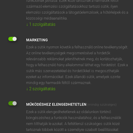
funkcióinak javítása. Ezek közé tartoznak a harmadik féltől
származó elemzési szolgáltatásokhoz tartozó sütik; ilyen
elemzési szolgáltatások a látogatóelemzések, a hőtérképek és a
Erre a keresésre, sajnos, nincs találat.
közösségi médiaanalitika.
↓
1
szolgáltatás
MARKETING
Ezek a sütik nyomon követik a felhasználó online tevékenységét.
Az online tevékenységek megismerésével a hirdetők
SZOTAR.NET APPLIKÁCIÓ
relevánsabb reklámokat jeleníthetnek meg, és korlátozhatják,
MICROSOFT OFFICE BŐVÍTMÉNY
hogy a felhasználó hány alkalommal láthat egy hirdetést. Ezek a
BEÉPÜLŐ SZÓTÁRMODUL
sütik más szervezetekkel és hirdetőkkel is megoszthatják
ezeket az információkat. Ezek állandó sütik, amelyek szinte
ONLINE NYELVVIZSGA
mindig egy harmadik féltől származnak.
↓
2
szolgáltatás
EGYÉNI FELHASZNÁLÓKNAK
TANULÓKNAK
MŰKÖDÉSHEZ ELENGEDHETETLEN
(mindig szükséges)
OKTATÁSI INTÉZMÉNYEKNEK
Ezek a sütik elengedhetetlenek az oldalunkon történő
böngészéshez,a funkciók használatához, és a felhasználók
VÁLLALATI MEGOLDÁSOK
nem tilthatják le azokat. A feltétlenül szükséges sütik közé
tartoznak többek között a személyre szabott beállításokat