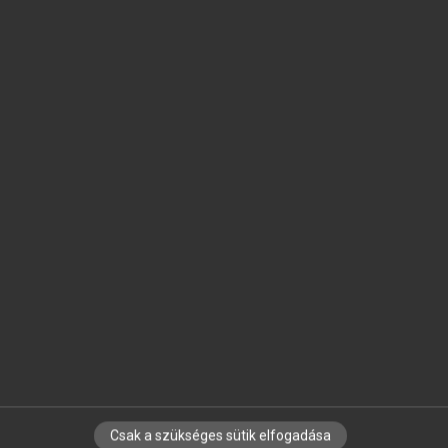
SZOTAR.NET APPLIKÁCIÓ
MICROSOFT OFFICE BŐVÍTMÉNY
BEÉPÜLŐ SZÓTÁRMODUL
ONLINE NYELVVIZSGA
EGYÉNI FELHASZNÁLÓKNAK
TANULÓKNAK
OKTATÁSI INTÉZMÉNYEKNEK
VÁLLALATI MEGOLDÁSOK
SÚGÓ
RÓLUNK
ELÉRHETŐSÉG
SÜTI BEÁLLÍTÁSOK
Csak a szükséges sütik elfogadása