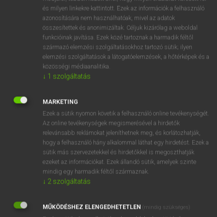
és milyen linkekre kattintott. Ezek az információk a felhasználó
mn
irtózatos
horrible
azonosítására nem használhatóak, mivel az adatok
horrific
összesítettek és anonimizáltak. Céljuk kizárólag a weboldal
funkcióinak javítása. Ezek közé tartoznak a harmadik féltől
dreadful
származó elemzési szolgáltatásokhoz tartozó sütik; ilyen
awful
elemzési szolgáltatások a látogatóelemzések, a hőtérképek és a
monstrous
közösségi médiaanalitika.
↓
1
szolgáltatás
MARKETING
⚲ irtózatos
keresése szótárainkban
Ezek a sütik nyomon követik a felhasználó online tevékenységét.
Az online tevékenységek megismerésével a hirdetők
relevánsabb reklámokat jeleníthetnek meg, és korlátozhatják,
hogy a felhasználó hány alkalommal láthat egy hirdetést. Ezek a
DÍJMENTES ANGOL SZÓTÁR
sütik más szervezetekkel és hirdetőkkel is megoszthatják
ezeket az információkat. Ezek állandó sütik, amelyek szinte
irt
mindig egy harmadik féltől származnak.
↓
2
szolgáltatás
irtás
irtó
MŰKÖDÉSHEZ ELENGEDHETETLEN
(mindig szükséges)