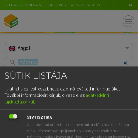
BELÉPÉS EDUID-VAL
BELÉPÉS
REGISZTRÁCIÓ
EN
menu
Angol
search
SÜTIK LISTÁJA
GR
KERESÉS
5
6
7
8
9
ö
ü
ó
Itt láthatja és testreszabhatja az önről gyűjtött információkat.
TALÁLATOK
95 ms (15 db)
További információért kérjük, olvasd el az
adatvédelmi
r
t
z
u
i
o
p
ő
ú
tájékoztatónkat
.
irtózatos
irtózatos
g
h
j
k
l
é
á
ű
Ω
Díjmentes angol szótár
Magyar−angol egyetemes nagyszótár
STATISZTIKA
v
b
n
m
,
.
-
AltGr
A statisztikai sütiket „teljesítménysütiknek” is nevezik. Ezek a
sütik információkat gyűjtenek a webhely használatának
Díjmentes angol szótár
arrow_forward_ios
módjáról, többek között arról, hogy milyen oldalakat keresett fel