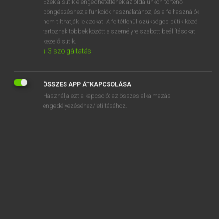
irtózás
Ezek a sütik elengedhetetlenek az oldalunkon történő
böngészéshez,a funkciók használatához, és a felhasználók
irtózatos
nem tilthatják le azokat. A feltétlenül szükséges sütik közé
irtózik
tartoznak többek között a személyre szabott beállításokat
kezelő sütik.
irtóztató
↓
3
szolgáltatás
irtvány
irul-pirul
ÖSSZES APP ÁTKAPCSOLÁSA
Használja ezt a kapcsolót az összes alkalmazás
engedélyezéséhez/letiltásához.
„
irtózatos
” szó hasonló kifejezései:
SZÖRNYŰ
RETTENETES
BORZASZTÓ
IRTÓ
RÉMES
ISZONYÚ
BORZALMAS
KEGYETLEN
ÓRIÁSI
MÉRTÉKTELEN
RENDKÍVÜLI
FÉLELMETES
VISSZATASZÍTÓ
IJESZTŐ
RÉMISZTŐ
MÉRHETETLEN
ISZONYATOS
RÉMESEN KELLEMETLEN
EGETVERŐ