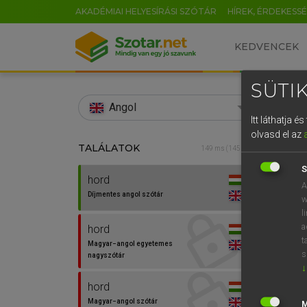
AKADÉMIAI HELYESÍRÁSI SZÓTÁR
HÍREK, ÉRDEKESS
KEDVENCEK
SÜTIK
search
Angol
Itt láthatja 
EN
olvasd el az
TALÁLATOK
Díjm
149 ms (145 db)
0
S
hord
hord
A
Díjmentes angol szótár
w
l
a
hord
t
Magyar−angol egyetemes
s
nagyszótár
↓
hord
Magyar−angol szótár