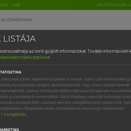
ÉGEK
GYIK
BELÉPÉS EDUID-V
ELŐZMÉNYEK
 LISTÁJA
és testreszabhatja az önről gyűjtött információkat.
További információért k
HU
DE
CN
FR
ES
IT
NL
RU
GR
adatvédelmi tájékoztatónkat
.
entes angol szótár
1
2
3
4
5
6
7
8
9
TATISZTIKA
ige
carry
q
w
e
r
t
z
u
i
 statisztikai sütiket „teljesítménysütiknek” is nevezik. Ezek a sütik információkat gy
wear
ebhely használatának módjáról, többek között arról, hogy milyen oldalakat keresett 
a
s
d
f
g
h
j
k
l
é
inkekre kattintott. Ezek az információk a felhasználó azonosítására nem használható
have sg on
datok összesítettek és anonimizáltak. Céljuk kizárólag a weboldal funkcióinak javít
bear
í
y
x
c
v
b
n
m
,
.
artoznak a harmadik féltől származó elemzési szolgáltatásokhoz tartozó sütik; ilye
convey
zolgáltatások a látogatóelemzések, a hőtérképek és a közösségi médiaanalitika.
1
szolgáltatás
cart
MARKETING