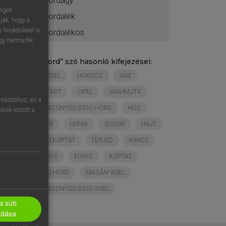
hordágy
ségek
hordalék
ják, hogy a
 hirdetőkkel is
hordalékos
egy harmadik
„
hord
” szó hasonló kifejezései:
VISEL
HORDOZ
VISZ
TART
CIPEL
VAN RAJTA
nálatához, és a
BIZONYOS IDEIG HORD
HOZ
öbbek között a
ÉR
LERAK
SODOR
HAJT
ELKOPTAT
TERJED
KIMOS
NYŰ
ELNYŰ
KOPTAT
ELHORD
MAGÁN VISEL
BIZONYOS IDEIG VISEL
 süti
adása