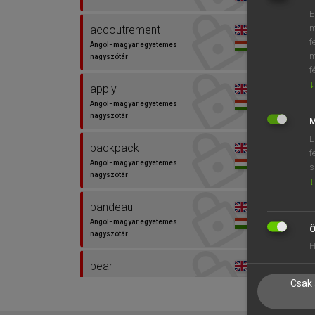
E
⚲ hor
m
accoutrement
f
Angol−magyar egyetemes
m
nagyszótár
f
↓
apply
Angol−magyar egyetemes
nagyszótár
M
E
backpack
f
Angol−magyar egyetemes
s
nagyszótár
↓
bandeau
Angol−magyar egyetemes
Ö
nagyszótár
H
bear
Angol−magyar egyetemes
Csak 
nagyszótár