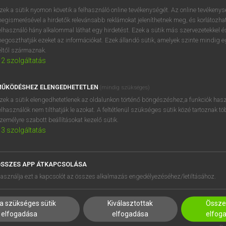
zek a sütik nyomon követik a felhasználó online tevékenységét. Az online tevékeny
d
keresése szótárainkban
egismerésével a hirdetők relevánsabb reklámokat jeleníthetnek meg, és korlátozhat
elhasználó hány alkalommal láthat egy hirdetést. Ezek a sütik más szervezetekkel és
egoszthatják ezeket az információkat. Ezek állandó sütik, amelyek szinte mindig 
éltől származnak.
2
szolgáltatás
ŰKÖDÉSHEZ ELENGEDHETETLEN
(mindig szükséges)
zek a sütik elengedhetetlenek az oldalunkon történő böngészéshez,a funkciók hasz
elhasználók nem tilthatják le azokat. A feltétlenül szükséges sütik közé tartoznak t
zemélyre szabott beállításokat kezelő sütik.
3
szolgáltatás
SSZES APP ÁTKAPCSOLÁSA
asználja ezt a kapcsolót az összes alkalmazás engedélyezéséhez/letiltásához.
a szükséges sütik
Kiválasztottak
Összes
elfogadása
elfogadása
elfog