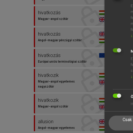
E
m
hivatkozás
f
Magyar−angol szótár
m
f
hivatkozás
↓
Angol−magyar pénzügyi szótár
M
hivatkozás
E
Európai uniós terminológiai szótár
f
s
hivatkozik
↓
Magyar−angol egyetemes
nagyszótár
Ö
hivatkozik
H
Magyar−angol szótár
Csak 
allusion
Angol−magyar egyetemes
nagyszótár