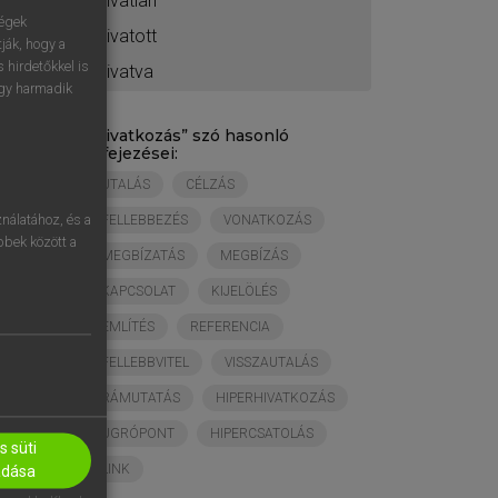
hívatlan
ségek
hivatott
ják, hogy a
 hirdetőkkel is
hivatva
egy harmadik
„
hivatkozás
” szó hasonló
kifejezései:
UTALÁS
CÉLZÁS
nálatához, és a
FELLEBBEZÉS
VONATKOZÁS
öbbek között a
MEGBÍZATÁS
MEGBÍZÁS
KAPCSOLAT
KIJELÖLÉS
EMLÍTÉS
REFERENCIA
FELLEBBVITEL
VISSZAUTALÁS
RÁMUTATÁS
HIPERHIVATKOZÁS
UGRÓPONT
HIPERCSATOLÁS
 süti
LINK
adása