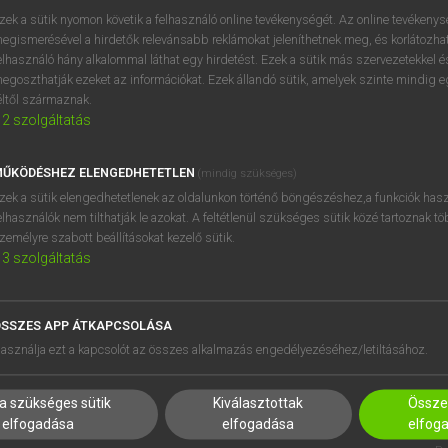
zek a sütik nyomon követik a felhasználó online tevékenységét. Az online tevékeny
egismerésével a hirdetők relevánsabb reklámokat jeleníthetnek meg, és korlátozhat
elhasználó hány alkalommal láthat egy hirdetést. Ezek a sütik más szervezetekkel és
egoszthatják ezeket az információkat. Ezek állandó sütik, amelyek szinte mindig 
éltől származnak.
2
szolgáltatás
ŰKÖDÉSHEZ ELENGEDHETETLEN
(mindig szükséges)
zek a sütik elengedhetetlenek az oldalunkon történő böngészéshez,a funkciók hasz
elhasználók nem tilthatják le azokat. A feltétlenül szükséges sütik közé tartoznak t
zemélyre szabott beállításokat kezelő sütik.
3
szolgáltatás
SSZES APP ÁTKAPCSOLÁSA
asználja ezt a kapcsolót az összes alkalmazás engedélyezéséhez/letiltásához.
a szükséges sütik
Kiválasztottak
Összes
elfogadása
elfogadása
elfog