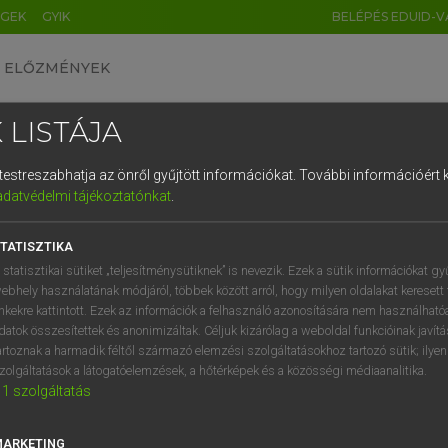
ÉGEK
GYIK
BELÉPÉS EDUID-V
ELŐZMÉNYEK
 LISTÁJA
és testreszabhatja az önről gyűjtött információkat.
További információért k
HU
DE
CN
FR
ES
IT
NL
RU
GR
adatvédelmi tájékoztatónkat
.
entes angol szótár
1
2
3
4
5
6
7
8
9
TATISZTIKA
fn
kozás
reference (to sg)
q
w
e
r
t
z
u
i
 statisztikai sütiket „teljesítménysütiknek” is nevezik. Ezek a sütik információkat gy
allusion (to sg)
ebhely használatának módjáról, többek között arról, hogy milyen oldalakat keresett 
a
s
d
f
g
h
j
k
l
é
inkekre kattintott. Ezek az információk a felhasználó azonosítására nem használható
quotation (of sg)
datok összesítettek és anonimizáltak. Céljuk kizárólag a weboldal funkcióinak javít
citation
í
y
x
c
v
b
n
m
,
.
artoznak a harmadik féltől származó elemzési szolgáltatásokhoz tartozó sütik; ilye
zolgáltatások a látogatóelemzések, a hőtérképek és a közösségi médiaanalitika.
1
szolgáltatás
atkozás
keresése szótárainkban
MARKETING