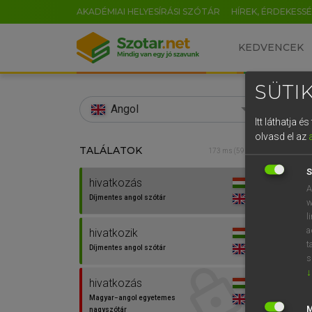
AKADÉMIAI HELYESÍRÁSI SZÓTÁR
HÍREK, ÉRDEKESS
KEDVENCEK
SÜTIK
search
Angol
Itt láthatja 
EN
olvasd el az
TALÁLATOK
Díjm
173 ms (59 db)
0
S
hivatkozás
hivat
A
Díjmentes angol szótár
w
l
a
hivatkozik
t
Díjmentes angol szótár
s
↓
hivatkozás
⚲ hiv
Magyar−angol egyetemes
nagyszótár