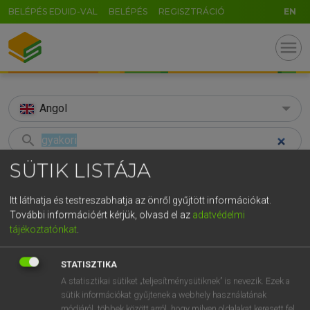
BELÉPÉS EDUID-VAL
BELÉPÉS
REGISZTRÁCIÓ
EN
menu
Angol
search
SÜTIK LISTÁJA
GR
KERESÉS
5
6
7
8
9
ö
ü
ó
Itt láthatja és testreszabhatja az önről gyűjtött információkat.
TALÁLATOK
101 ms (59 db)
További információért kérjük, olvasd el az
adatvédelmi
r
t
z
u
i
o
p
ő
ú
tájékoztatónkat
.
gyakori
gyakori
g
h
j
k
l
é
á
ű
Ω
Díjmentes angol szótár
Magyar−angol egyetemes nagyszótár
STATISZTIKA
v
b
n
m
,
.
-
AltGr
A statisztikai sütiket „teljesítménysütiknek” is nevezik. Ezek a
sütik információkat gyűjtenek a webhely használatának
Díjmentes angol szótár
arrow_forward_ios
módjáról, többek között arról, hogy milyen oldalakat keresett fel