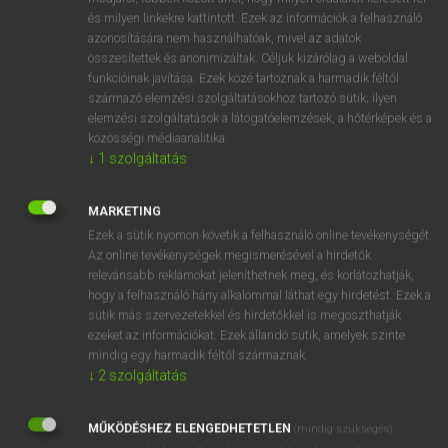
és milyen linkekre kattintott. Ezek az információk a felhasználó
hsz
gyakori
frequent
azonosítására nem használhatóak, mivel az adatok
common
összesítettek és anonimizáltak. Céljuk kizárólag a weboldal
funkcióinak javítása. Ezek közé tartoznak a harmadik féltől
mn
frequent
származó elemzési szolgáltatásokhoz tartozó sütik; ilyen
elemzési szolgáltatások a látogatóelemzések, a hőtérképek és a
közösségi médiaanalitika.
⚲ gyakori
keresése szótárainkban
↓
1
szolgáltatás
MARKETING
Ezek a sütik nyomon követik a felhasználó online tevékenységét.
Az online tevékenységek megismerésével a hirdetők
DÍJMENTES ANGOL SZÓTÁR
relevánsabb reklámokat jeleníthetnek meg, és korlátozhatják,
hogy a felhasználó hány alkalommal láthat egy hirdetést. Ezek a
gyroplane
sütik más szervezetekkel és hirdetőkkel is megoszthatják
gyroscope
ezeket az információkat. Ezek állandó sütik, amelyek szinte
mindig egy harmadik féltől származnak.
gyrus
↓
2
szolgáltatás
gyagya
gyakori
MŰKÖDÉSHEZ ELENGEDHETETLEN
(mindig szükséges)