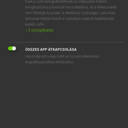
Ezek a sütik elengedhetetlenek az oldalunkon történő
gyakoriság
böngészéshez,a funkciók használatához, és a felhasználók
gyakorító
nem tilthatják le azokat. A feltétlenül szükséges sütik közé
tartoznak többek között a személyre szabott beállításokat
gyakorlás
kezelő sütik.
↓
3
szolgáltatás
gyakorlat
„
gyakori
” szó hasonló kifejezései:
ÖSSZES APP ÁTKAPCSOLÁSA
ELTERJEDT
SŰRŰ
MINDENNAPOS
MEGSZOKOTT
Használja ezt a kapcsolót az összes alkalmazás
engedélyezéséhez/letiltásához.
ÁLTALÁNOS
ÁTLAGOS
KÖZÖNSÉGES
URALKODÓ
ISMERT
EGYSZERŰ
TÖBBSZÖRÖS
ISMÉTLŐDŐ
TÖBBSZÖRI
JÓL ISMERT
ISMÉTELT
HALMOZOTT
ÉNEKELGETÉS
FOLYTONOS DÚDOLGATÁS
KÖZKELETŰ
GYAKRAN ISMÉTLŐDŐ
NAGYSZÁMÚ
MINDENÜTT OTT VAN
SOKSZORI
MINDENÜTT JELEN VAN
NEM RITKA