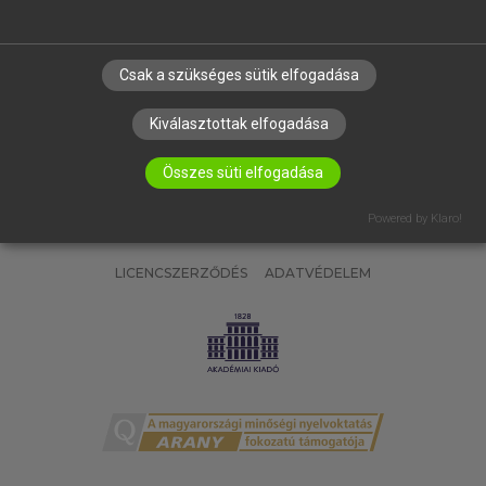
ELÉRHETŐSÉG
SÜTI BEÁLLÍTÁSOK
Csak a szükséges sütik elfogadása
IRATKOZZ FEL HÍRLEVELÜNKRE!
Kiválasztottak elfogadása
Összes süti elfogadása
Powered by Klaro!
LICENCSZERZŐDÉS
ADATVÉDELEM