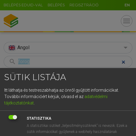
BELÉPÉS EDUID-VAL
BELÉPÉS
REGISZTRÁCIÓ
EN
menu
Angol
search
GR
SÜTIK LISTÁJA
KERESÉS
5
6
7
8
9
ö
ü
ó
TALÁLATOK
194 ms (179 db)
Itt láthatja és testreszabhatja az önről gyűjtött információkat.
r
t
z
u
i
o
p
ő
ú
További információért kérjük, olvasd el az
adatvédelmi
forog
forog
tájékoztatónkat
.
g
h
j
k
l
é
á
ű
Ω
Díjmentes angol szótár
Magyar−angol egyetemes nagyszótár
STATISZTIKA
v
b
n
m
,
.
-
AltGr
A statisztikai sütiket „teljesítménysütiknek” is nevezik. Ezek a
Díjmentes angol szótár
arrow_forward_ios
sütik információkat gyűjtenek a webhely használatának