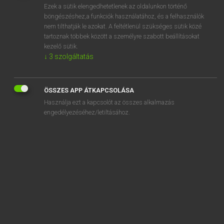
Ezek a sütik elengedhetetlenek az oldalunkon történő
fornication
böngészéshez,a funkciók használatához, és a felhasználók
nem tilthatják le azokat. A feltétlenül szükséges sütik közé
forog
tartoznak többek között a személyre szabott beállításokat
forr
kezelő sütik.
↓
3
szolgáltatás
forrad
forradalmár
ÖSSZES APP ÁTKAPCSOLÁSA
forradalmasít
Használja ezt a kapcsolót az összes alkalmazás
engedélyezéséhez/letiltásához.
„
forog
” szó hasonló kifejezései:
PÖRÖG
KERING
FORDUL
ÖRVÉNYLIK
KAVAROG
KÖRBEN FOROG
KÖRBEN JÁR
KÓVÁLYOG
MEGFORDUL
ELÉR
KÖRBEJÁR
CIRKULÁL
SZÓL
ELFORDUL
SZÉDÜL
MOZOG
TÁRGYAL
GURUL
GÖRDÜL
FORGOLÓDIK
KÖRÖZ
KÖRBE JÁR
FORGALOMBAN VAN
ÁTFORDUL
MEG-
PÖRDÜL