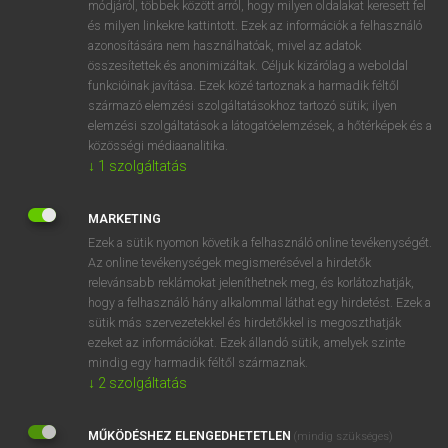
módjáról, többek között arról, hogy milyen oldalakat keresett fel
ige
és milyen linkekre kattintott. Ezek az információk a felhasználó
forog
revolve
azonosítására nem használhatóak, mivel az adatok
turn
összesítettek és anonimizáltak. Céljuk kizárólag a weboldal
circulate
funkcióinak javítása. Ezek közé tartoznak a harmadik féltől
származó elemzési szolgáltatásokhoz tartozó sütik; ilyen
swivel
elemzési szolgáltatások a látogatóelemzések, a hőtérképek és a
pivot (on sg)
közösségi médiaanalitika.
run
↓
1
szolgáltatás
MARKETING
⚲ forog
keresése szótárainkban
Ezek a sütik nyomon követik a felhasználó online tevékenységét.
Az online tevékenységek megismerésével a hirdetők
relevánsabb reklámokat jeleníthetnek meg, és korlátozhatják,
hogy a felhasználó hány alkalommal láthat egy hirdetést. Ezek a
sütik más szervezetekkel és hirdetőkkel is megoszthatják
DÍJMENTES ANGOL SZÓTÁR
ezeket az információkat. Ezek állandó sütik, amelyek szinte
mindig egy harmadik féltől származnak.
form up
↓
2
szolgáltatás
form word
MŰKÖDÉSHEZ ELENGEDHETETLEN
(mindig szükséges)
fornicate