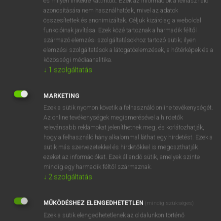
és milyen linkekre kattintott. Ezek az információk a felhasználó
azonosítására nem használhatóak, mivel az adatok
ige
fetreng
wallow
összesítettek és anonimizáltak. Céljuk kizárólag a weboldal
grovel
funkcióinak javítása. Ezek közé tartoznak a harmadik féltől
flounder
származó elemzési szolgáltatásokhoz tartozó sütik; ilyen
elemzési szolgáltatások a látogatóelemzések, a hőtérképek és a
roll about
közösségi médiaanalitika.
↓
1
szolgáltatás
⚲ fetreng
keresése szótárainkban
MARKETING
Ezek a sütik nyomon követik a felhasználó online tevékenységét.
Az online tevékenységek megismerésével a hirdetők
relevánsabb reklámokat jeleníthetnek meg, és korlátozhatják,
hogy a felhasználó hány alkalommal láthat egy hirdetést. Ezek a
DÍJMENTES ANGOL SZÓTÁR
sütik más szervezetekkel és hirdetőkkel is megoszthatják
ezeket az információkat. Ezek állandó sütik, amelyek szinte
fetishism
mindig egy harmadik féltől származnak.
fetishize
↓
2
szolgáltatás
fetisizál
MŰKÖDÉSHEZ ELENGEDHETETLEN
(mindig szükséges)
fetlock
Ezek a sütik elengedhetetlenek az oldalunkon történő