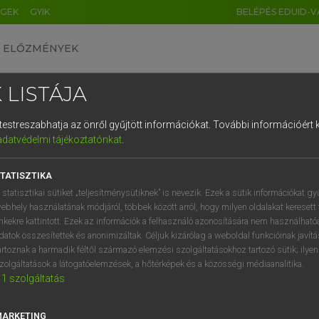
ÉGEK
GYIK
BELÉPÉS EDUID-V
ELŐZMÉNYEK
 LISTÁJA
és testreszabhatja az önről gyűjtött információkat.
További információért k
HU
DE
CN
FR
ES
IT
NL
RU
GR
adatvédelmi tájékoztatónkat
.
entes angol szótár
1
2
3
4
5
6
7
8
9
TATISZTIKA
fn
dulás
(state of) disorder
q
w
e
r
t
z
u
i
 statisztikai sütiket „teljesítménysütiknek” is nevezik. Ezek a sütik információkat gy
confusion
ebhely használatának módjáról, többek között arról, hogy milyen oldalakat keresett 
a
s
d
f
g
h
j
k
l
é
inkekre kattintott. Ezek az információk a felhasználó azonosítására nem használható
chaos
datok összesítettek és anonimizáltak. Céljuk kizárólag a weboldal funkcióinak javít
upheaval
í
y
x
c
v
b
n
m
,
.
artoznak a harmadik féltől származó elemzési szolgáltatásokhoz tartozó sütik; ilye
mess
zolgáltatások a látogatóelemzések, a hőtérképek és a közösségi médiaanalitika.
1
szolgáltatás
tumult
MARKETING