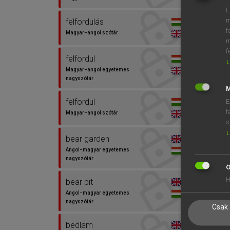
E
⚲ felf
m
felfordulás
f
Magyar−angol szótár
m
f
felfordul
↓
Magyar−angol egyetemes
nagyszótár
M
felfordul
E
f
Magyar−angol szótár
s
↓
bear garden
Angol−magyar egyetemes
nagyszótár
Ö
H
bear pit
Angol−magyar egyetemes
nagyszótár
Csak 
bedlam