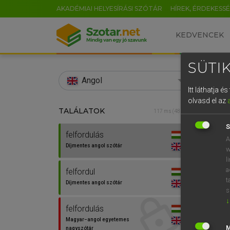
AKADÉMIAI HELYESÍRÁSI SZÓTÁR
HÍREK, ÉRDEKESS
KEDVENCEK
SÜTIK
search
Angol
Itt láthatja 
EN
olvasd el az
TALÁLATOK
Díjm
117 ms (48 db)
0
S
felfordulás
felfor
A
Díjmentes angol szótár
w
l
a
felfordul
t
Díjmentes angol szótár
s
↓
felfordulás
Magyar−angol egyetemes
nagyszótár