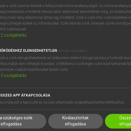
zek a sütik nyomon követik a felhasználó online tevékenységét. Az online tevékeny
ordulás
keresése szótárainkban
egismerésével a hirdetők relevánsabb reklámokat jeleníthetnek meg, és korlátozhat
elhasználó hány alkalommal láthat egy hirdetést. Ezek a sütik más szervezetekkel és
egoszthatják ezeket az információkat. Ezek állandó sütik, amelyek szinte mindig 
éltől származnak.
2
szolgáltatás
ŰKÖDÉSHEZ ELENGEDHETETLEN
(mindig szükséges)
zek a sütik elengedhetetlenek az oldalunkon történő böngészéshez,a funkciók hasz
elhasználók nem tilthatják le azokat. A feltétlenül szükséges sütik közé tartoznak t
zemélyre szabott beállításokat kezelő sütik.
3
szolgáltatás
SSZES APP ÁTKAPCSOLÁSA
asználja ezt a kapcsolót az összes alkalmazás engedélyezéséhez/letiltásához.
a szükséges sütik
Kiválasztottak
Összes
elfogadása
elfogadása
elfog