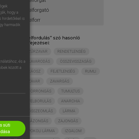
felforgat
ségek
felforgató
ják, hogy a
 hirdetőkkel is
felforr
egy harmadik
„
felfordulás
” szó hasonló
kifejezései:
ZŰRZAVAR
RENDETLENSÉG
nálatához, és a
KAVARODÁS
ÖSSZEVISSZASÁG
öbbek között a
KÁOSZ
FEJETLENSÉG
RUMLI
ZAVAR
ZAVARGÁS
FORRONGÁS
TUMULTUS
FELBORULÁS
ANARCHIA
ÖSSZEOMLÁS
LÁRMA
LÁZONGÁS
ZAJONGÁS
 süti
POKOLI LÁRMA
IZGALOM
adása