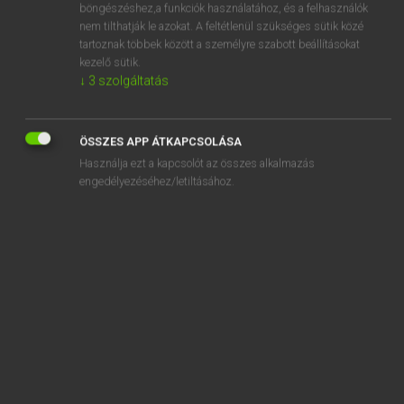
böngészéshez,a funkciók használatához, és a felhasználók
elhülyül
nem tilthatják le azokat. A feltétlenül szükséges sütik közé
elicit
tartoznak többek között a személyre szabott beállításokat
kezelő sütik.
elide
↓
3
szolgáltatás
„
elhúzódó
” szó hasonló kifejezései:
ÖSSZES APP ÁTKAPCSOLÁSA
ELNYÚJTOTT
FÁRASZTÓ
UNALMAS
NEHÉZKES
Használja ezt a kapcsolót az összes alkalmazás
HOSSZADALMAS
VONTATOTT
MEGHOSSZABBÍTOTT
engedélyezéséhez/letiltásához.
HOSSZÚRA NYÚLÓ
SZOTAR.NET APPLIKÁCIÓ
MICROSOFT OFFICE BŐVÍTMÉNY
BEÉPÜLŐ SZÓTÁRMODUL
ONLINE NYELVVIZSGA