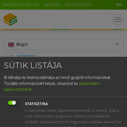
BELÉPÉS EDUID-VAL
BELÉPÉS
REGISZTRÁCIÓ
EN
menu
Angol
search
SÜTIK LISTÁJA
GR
KERESÉS
5
6
7
8
9
ö
ü
ó
Itt láthatja és testreszabhatja az önről gyűjtött információkat.
TALÁLATOK
További információért kérjük, olvasd el az
adatvédelmi
86 ms (22 db)
r
t
z
u
i
o
p
ő
ú
tájékoztatónkat
.
elhúzódik
elhúzódik
g
h
j
k
l
é
á
ű
Ω
Díjmentes angol szótár
Magyar−angol egyetemes nagyszótár
STATISZTIKA
A statisztikai sütiket „teljesítménysütiknek” is nevezik. Ezek a
v
b
n
m
,
.
-
AltGr
sütik információkat gyűjtenek a webhely használatának
Díjmentes angol szótár
arrow_forward_ios
módjáról, többek között arról, hogy milyen oldalakat keresett fel