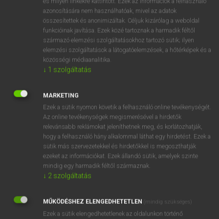
és milyen linkekre kattintott. Ezek az információk a felhasználó
azonosítására nem használhatóak, mivel az adatok
ige
elhúzódik
drag on
összesítettek és anonimizáltak. Céljuk kizárólag a weboldal
keep off
funkcióinak javítása. Ezek közé tartoznak a harmadik féltől
származó elemzési szolgáltatásokhoz tartozó sütik; ilyen
elemzési szolgáltatások a látogatóelemzések, a hőtérképek és a
közösségi médiaanalitika.
⚲ elhúzódik
keresése szótárainkban
↓
1
szolgáltatás
MARKETING
Ezek a sütik nyomon követik a felhasználó online tevékenységét.
DÍJMENTES ANGOL SZÓTÁR
Az online tevékenységek megismerésével a hirdetők
relevánsabb reklámokat jeleníthetnek meg, és korlátozhatják,
elhurcol
hogy a felhasználó hány alkalommal láthat egy hirdetést. Ezek a
sütik más szervezetekkel és hirdetőkkel is megoszthatják
elhurcolás
ezeket az információkat. Ezek állandó sütik, amelyek szinte
elhurcolkodik
mindig egy harmadik féltől származnak.
↓
2
szolgáltatás
elhúz
elhúzódik
MŰKÖDÉSHEZ ELENGEDHETETLEN
(mindig szükséges)
elhűl
Ezek a sütik elengedhetetlenek az oldalunkon történő