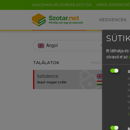
AKADÉMIAI HELYESÍRÁSI SZÓTÁR
HÍREK, ÉRDEKESS
KEDVENCEK
SÜTIK
search
Angol
Itt láthatja 
EN
olvasd el az
TALÁLATOK
MAGA
74 ms (1 db)
0
Ango
S
turbulence
A
Angol−magyar szótár
w
l
a
t
s
↓
Van 