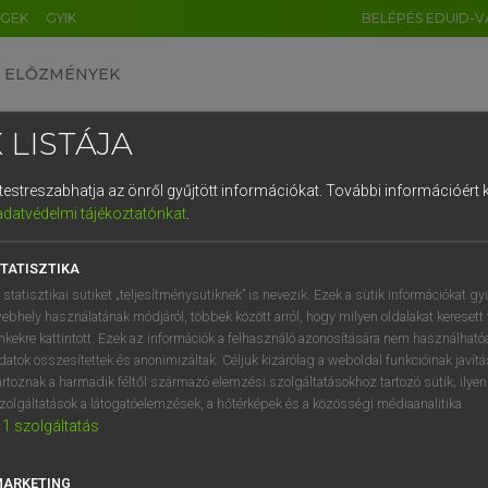
ÉGEK
GYIK
BELÉPÉS EDUID-V
ELŐZMÉNYEK
 LISTÁJA
és testreszabhatja az önről gyűjtött információkat.
További információért k
HU
DE
CN
FR
ES
IT
NL
RU
GR
adatvédelmi tájékoztatónkat
.
Y TAMÁS
1
2
3
4
5
6
7
8
9
l−magyar szótár
TATISZTIKA
q
w
e
r
t
z
u
i
 statisztikai sütiket „teljesítménysütiknek” is nevezik. Ezek a sütik információkat gy
ebhely használatának módjáról, többek között arról, hogy milyen oldalakat keresett 
a
s
d
f
g
h
j
k
l
é
inkekre kattintott. Ezek az információk a felhasználó azonosítására nem használható
datok összesítettek és anonimizáltak. Céljuk kizárólag a weboldal funkcióinak javít
í
y
x
c
v
b
n
m
,
.
artoznak a harmadik féltől származó elemzési szolgáltatásokhoz tartozó sütik; ilye
zolgáltatások a látogatóelemzések, a hőtérképek és a közösségi médiaanalitika.
VAN ELŐFIZETÉSED?
NINCS ELŐFIZETÉSED
1
szolgáltatás
előfizetésem a teljes szócikk
Nincs regisztrációm és előfiz
megtekintéséhez.
A szótár 2 órás, díjmente
MARKETING