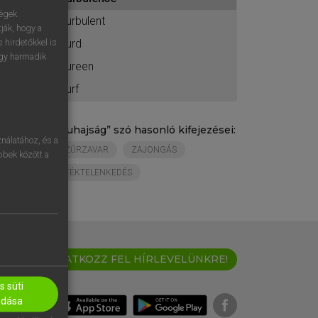
ához
ségek
turbulent
ják, hogy a
turd
 hirdetőkkel is
egy harmadik
tureen
turf
„
duhajság
” szó hasonló kifejezései:
nálatához, és a
ZŰRZAVAR
ZAJONGÁS
öbbek között a
FÉKTELENKEDÉS
IRATKOZZ FEL HÍRLEVELÜNKRE!
 süti
adása