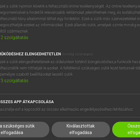
próbaverziójának elindítás
zek a sütik nyomon követik a felhasználó online tevékenységét. Az online tevékeny
BELÉPÉS
regisztrálok és
belépek
.
egismerésével a hirdetők relevánsabb reklámokat jeleníthetnek meg, és korlátozhat
elhasználó hány alkalommal láthat egy hirdetést. Ezek a sütik más szervezetekkel és
egoszthatják ezeket az információkat. Ezek állandó sütik, amelyek szinte mindig 
REGISZTRÁCIÓ
éltől származnak.
2
szolgáltatás
ŰKÖDÉSHEZ ELENGEDHETETLEN
(mindig szükséges)
zek a sütik elengedhetetlenek az oldalunkon történő böngészéshez,a funkciók hasz
elhasználók nem tilthatják le azokat. A feltétlenül szükséges sütik közé tartoznak t
zemélyre szabott beállításokat kezelő sütik.
3
szolgáltatás
SSZES APP ÁTKAPCSOLÁSA
asználja ezt a kapcsolót az összes alkalmazás engedélyezéséhez/letiltásához.
HASZNÁLÓKNAK
SÚGÓ
K
RÓLUNK
a szükséges sütik
Kiválasztottak
Összes
NTÉZMÉNYEKNEK
ELÉRHETŐSÉG
elfogadása
elfogadása
elfog
MEGOLDÁSOK
SÜTI BEÁLLÍTÁSOK