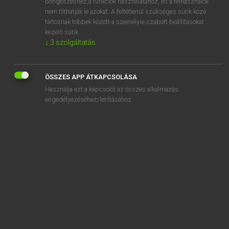
böngészéshez,a funkciók használatához, és a felhasználók
avast
nem tilthatják le azokat. A feltétlenül szükséges sütik közé
tartoznak többek között a személyre szabott beállításokat
avat
kezelő sütik.
avatar
↓
3
szolgáltatás
„
avas
” szó hasonló kifejezései:
ÖSSZES APP ÁTKAPCSOLÁSA
RÉGI
ÁLLOTT
Használja ezt a kapcsolót az összes alkalmazás
engedélyezéséhez/letiltásához.
SZOTAR.NET APPLIKÁCIÓ
MICROSOFT OFFICE BŐVÍTMÉNY
BEÉPÜLŐ SZÓTÁRMODUL
ONLINE NYELVVIZSGA
EGYÉNI FELHASZNÁLÓKNAK
TANULÓKNAK