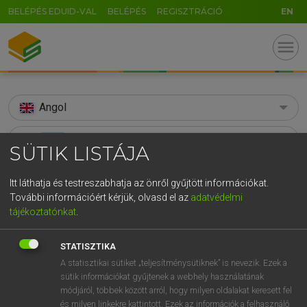
BELÉPÉS EDUID-VAL
BELÉPÉS
REGISZTRÁCIÓ
EN
menu
Angol
search
SÜTIK LISTÁJA
GR
KERESÉS
Itt láthatja és testreszabhatja az önről gyűjtött információkat.
5
6
7
8
9
ö
ü
ó
További információért kérjük, olvasd el az
adatvédelmi
TALÁLATOK
147 ms (9 db)
tájékoztatónkat
.
r
t
z
u
i
o
p
ő
ú
avas
avas
g
h
j
k
l
é
á
ű
Ω
STATISZTIKA
Díjmentes angol szótár
Magyar−angol egyetemes nagyszótár
A statisztikai sütiket „teljesítménysütiknek” is nevezik. Ezek a
v
b
n
m
,
.
-
AltGr
sütik információkat gyűjtenek a webhely használatának
módjáról, többek között arról, hogy milyen oldalakat keresett fel
Díjmentes angol szótár
arrow_forward_ios
és milyen linkekre kattintott. Ezek az információk a felhasználó