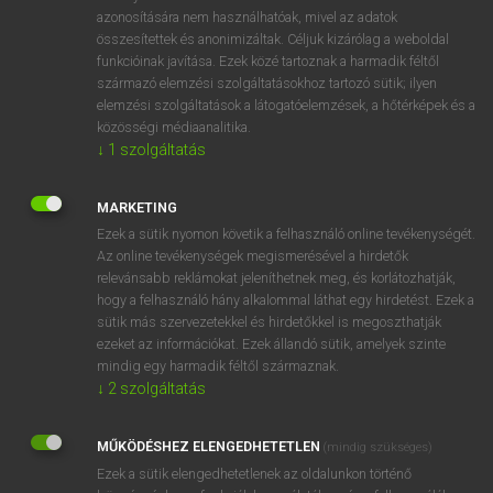
azonosítására nem használhatóak, mivel az adatok
mn
avas
rancid
összesítettek és anonimizáltak. Céljuk kizárólag a weboldal
rank
funkcióinak javítása. Ezek közé tartoznak a harmadik féltől
származó elemzési szolgáltatásokhoz tartozó sütik; ilyen
elemzési szolgáltatások a látogatóelemzések, a hőtérképek és a
közösségi médiaanalitika.
⚲ avas
keresése szótárainkban
↓
1
szolgáltatás
MARKETING
Ezek a sütik nyomon követik a felhasználó online tevékenységét.
DÍJMENTES ANGOL SZÓTÁR
Az online tevékenységek megismerésével a hirdetők
relevánsabb reklámokat jeleníthetnek meg, és korlátozhatják,
avanzsál
hogy a felhasználó hány alkalommal láthat egy hirdetést. Ezek a
sütik más szervezetekkel és hirdetőkkel is megoszthatják
avar
ezeket az információkat. Ezek állandó sütik, amelyek szinte
mindig egy harmadik féltől származnak.
avarice
↓
2
szolgáltatás
avaricious
avas
MŰKÖDÉSHEZ ELENGEDHETETLEN
(mindig szükséges)
avasodik
Ezek a sütik elengedhetetlenek az oldalunkon történő