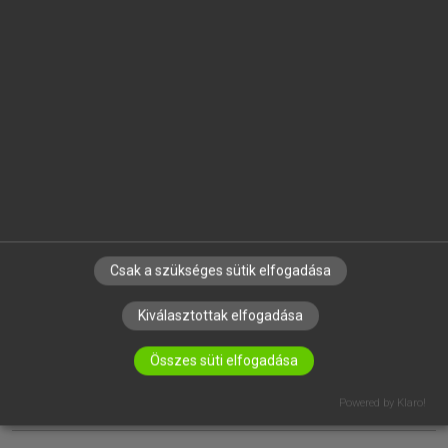
EGYÉNI FELHASZNÁLÓKNAK
TANULÓKNAK
OKTATÁSI INTÉZMÉNYEKNEK
VÁLLALATI MEGOLDÁSOK
SÚGÓ
RÓLUNK
ELÉRHETŐSÉG
SÜTI BEÁLLÍTÁSOK
Csak a szükséges sütik elfogadása
IRATKOZZ FEL HÍRLEVELÜNKRE!
Kiválasztottak elfogadása
Összes süti elfogadása
Powered by Klaro!