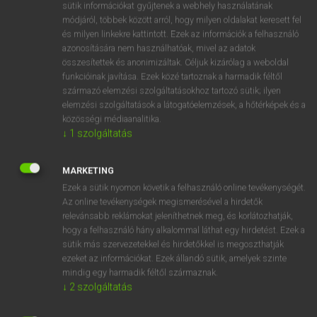
sütik információkat gyűjtenek a webhely használatának
mn
alaptalan
unfounded
módjáról, többek között arról, hogy milyen oldalakat keresett fel
és milyen linkekre kattintott. Ezek az információk a felhasználó
groundless
azonosítására nem használhatóak, mivel az adatok
baseless
összesítettek és anonimizáltak. Céljuk kizárólag a weboldal
causeless
funkcióinak javítása. Ezek közé tartoznak a harmadik féltől
származó elemzési szolgáltatásokhoz tartozó sütik; ilyen
irrational
elemzési szolgáltatások a látogatóelemzések, a hőtérképek és a
ill-founded
közösségi médiaanalitika.
↓
1
szolgáltatás
⚲ alaptalan
keresése szótárainkban
MARKETING
Ezek a sütik nyomon követik a felhasználó online tevékenységét.
Az online tevékenységek megismerésével a hirdetők
relevánsabb reklámokat jeleníthetnek meg, és korlátozhatják,
hogy a felhasználó hány alkalommal láthat egy hirdetést. Ezek a
DÍJMENTES ANGOL SZÓTÁR
sütik más szervezetekkel és hirdetőkkel is megoszthatják
ezeket az információkat. Ezek állandó sütik, amelyek szinte
alapszervezet
mindig egy harmadik féltől származnak.
↓
2
szolgáltatás
alapszín
alapszó