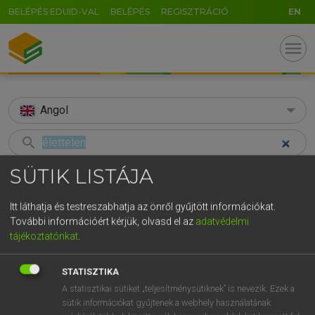
BELÉPÉS EDUID-VAL
BELÉPÉS
REGISZTRÁCIÓ
EN
menu
Angol
search
GR
SÜTIK LISTÁJA
KERESÉS
5
6
7
8
9
ö
ü
ó
TALÁLATOK
Itt láthatja és testreszabhatja az önről gyűjtött információkat.
91 ms (37 db)
r
t
z
u
i
o
p
ő
ú
További információért kérjük, olvasd el az
adatvédelmi
tájékoztatónkat
.
élettelen
élettelen
g
h
j
k
l
é
á
ű
Ω
Díjmentes angol szótár
Magyar−angol egyetemes nagyszótár
STATISZTIKA
v
b
n
m
,
.
-
AltGr
A statisztikai sütiket „teljesítménysütiknek” is nevezik. Ezek a
Díjmentes angol szótár
arrow_forward_ios
sütik információkat gyűjtenek a webhely használatának