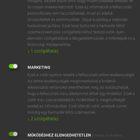
módjáról, többek között arról, hogy milyen oldalakat keresett fel
és milyen linkekre kattintott. Ezek az információk a felhasználó
mn
élettelen
lifeless
azonosítására nem használhatóak, mivel az adatok
dead
összesítettek és anonimizáltak. Céljuk kizárólag a weboldal
inanimate
funkcióinak javítása. Ezek közé tartoznak a harmadik féltől
származó elemzési szolgáltatásokhoz tartozó sütik; ilyen
inert
elemzési szolgáltatások a látogatóelemzések, a hőtérképek és a
glassy
közösségi médiaanalitika.
inorganic
↓
1
szolgáltatás
MARKETING
⚲ élettelen
keresése szótárainkban
Ezek a sütik nyomon követik a felhasználó online tevékenységét.
Az online tevékenységek megismerésével a hirdetők
relevánsabb reklámokat jeleníthetnek meg, és korlátozhatják,
hogy a felhasználó hány alkalommal láthat egy hirdetést. Ezek a
sütik más szervezetekkel és hirdetőkkel is megoszthatják
DÍJMENTES ANGOL SZÓTÁR
ezeket az információkat. Ezek állandó sütik, amelyek szinte
mindig egy harmadik féltől származnak.
élettani
↓
2
szolgáltatás
élettapasztalat
MŰKÖDÉSHEZ ELENGEDHETETLEN
(mindig szükséges)
élettárs