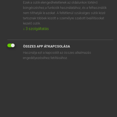
Ezek a sütik elengedhetetlenek az oldalunkon történő
élettartam
böngészéshez,a funkciók használatához, és a felhasználók
nem tilthatják le azokat. A feltétlenül szükséges sütik közé
élettelen
tartoznak többek között a személyre szabott beállításokat
kezelő sütik.
életteli
↓
3
szolgáltatás
élettevékenység
élettörténet
ÖSSZES APP ÁTKAPCSOLÁSA
életunt
Használja ezt a kapcsolót az összes alkalmazás
engedélyezéséhez/letiltásához.
„
élettelen
” szó hasonló kifejezései:
HOLT
HALOTT
KIFEJEZÉSTELEN
SZÁRAZ
LAPOS
UNALMAS
RIDEG
ERŐTLEN
SÁPADT
ÜVEGES
MOZDULATLAN
NYUGVÓ
ELHALT
SZÁRAZ STÍLUS
BÁGYADT
KIHALT
NEM ÉLŐ
KIHÚNYT
KIALUDT
ABIOTIKUS
AZ ÉLETTELEN TERMÉSZETBŐL SZÁRMAZÓ
ENERGIÁTLAN
KIHUNYT