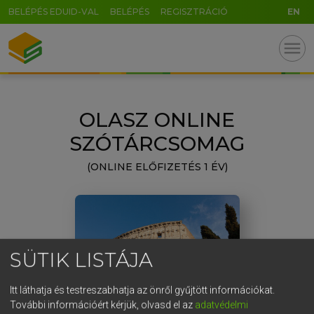
BELÉPÉS EDUID-VAL
BELÉPÉS
REGISZTRÁCIÓ
EN
GR
menu
5
6
7
8
9
ö
ü
ó
r
t
z
u
i
o
p
ő
ú
OLASZ ONLINE
g
h
j
k
l
é
á
ű
Ω
SZÓTÁRCSOMAG
v
b
n
m
,
.
-
AltGr
(ONLINE ELŐFIZETÉS 1 ÉV)
SÜTIK LISTÁJA
Itt láthatja és testreszabhatja az önről gyűjtött információkat.
További információért kérjük, olvasd el az
adatvédelmi