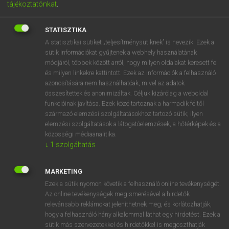
tájékoztatónkat
.
STATISZTIKA
A statisztikai sütiket „teljesítménysütiknek” is nevezik. Ezek a
sütik információkat gyűjtenek a webhely használatának
módjáról, többek között arról, hogy milyen oldalakat keresett fel
és milyen linkekre kattintott. Ezek az információk a felhasználó
azonosítására nem használhatóak, mivel az adatok
összesítettek és anonimizáltak. Céljuk kizárólag a weboldal
funkcióinak javítása. Ezek közé tartoznak a harmadik féltől
5890 Ft
payment
ELŐFIZETEK
származó elemzési szolgáltatásokhoz tartozó sütik; ilyen
elemzési szolgáltatások a látogatóelemzések, a hőtérképek és a
közösségi médiaanalitika.
↓
1
szolgáltatás
A CSOMAG TARTALMA
MARKETING
MAGYAR−OLASZ SZÓTÁR
arrow_forward_ios
Ezek a sütik nyomon követik a felhasználó online tevékenységét.
Az online tevékenységek megismerésével a hirdetők
OLASZ−MAGYAR SZÓTÁR
arrow_forward_ios
relevánsabb reklámokat jeleníthetnek meg, és korlátozhatják,
hogy a felhasználó hány alkalommal láthat egy hirdetést. Ezek a
sütik más szervezetekkel és hirdetőkkel is megoszthatják