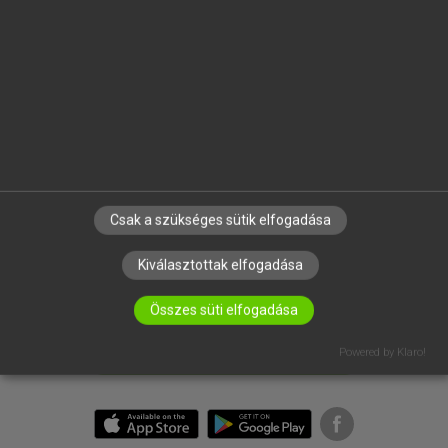
BEÉPÜLŐ SZÓTÁRMODUL
ONLINE NYELVVIZSGA
EGYÉNI FELHASZNÁLÓKNAK
TANULÓKNAK
OKTATÁSI INTÉZMÉNYEKNEK
VÁLLALATI MEGOLDÁSOK
Csak a szükséges sütik elfogadása
SÚGÓ
RÓLUNK
Kiválasztottak elfogadása
ELÉRHETŐSÉG
SÜTI BEÁLLÍTÁSOK
Összes süti elfogadása
Powered by Klaro!
IRATKOZZ FEL HÍRLEVELÜNKRE!