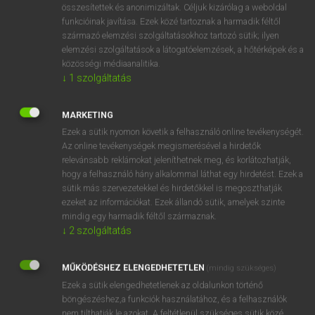
összesítettek és anonimizáltak. Céljuk kizárólag a weboldal
funkcióinak javítása. Ezek közé tartoznak a harmadik féltől
származó elemzési szolgáltatásokhoz tartozó sütik; ilyen
elemzési szolgáltatások a látogatóelemzések, a hőtérképek és a
közösségi médiaanalitika.
↓
1
szolgáltatás
SZÓTÁR LEÍRÁSA
MARKETING
A MAGYAR–OLASZ SZÓTÁR 72 000 szócikket és 671 000
Ezek a sütik nyomon követik a felhasználó online tevékenységét.
szótári adatot tartalmaz. Közép- és felsőfokú nyelvvizsgára
Az online tevékenységek megismerésével a hirdetők
készülőknek, fordítóknak, nyelvtanároknak a nyelv magas
relevánsabb reklámokat jeleníthetnek meg, és korlátozhatják,
szintű megismeréséhez és használatához ajánlott. A szótár
hogy a felhasználó hány alkalommal láthat egy hirdetést. Ezek a
Koltay-Kastner Jenő munkásságán alapul. Főszerkesztője
sütik más szervezetekkel és hirdetőkkel is megoszthatják
Juhász Zsuzsanna szótáríró.
ezeket az információkat. Ezek állandó sütik, amelyek szinte
mindig egy harmadik féltől származnak.
↓
2
szolgáltatás
MŰKÖDÉSHEZ ELENGEDHETETLEN
(mindig szükséges)
Ezek a sütik elengedhetetlenek az oldalunkon történő
böngészéshez,a funkciók használatához, és a felhasználók
nem tilthatják le azokat. A feltétlenül szükséges sütik közé