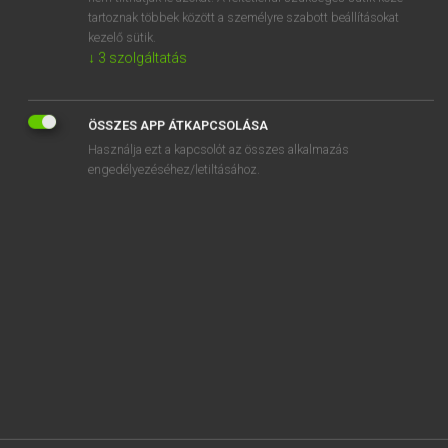
tartoznak többek között a személyre szabott beállításokat
SZOTAR.NET APPLIKÁCIÓ
kezelő sütik.
MICROSOFT OFFICE BŐVÍTMÉNY
↓
3
szolgáltatás
BEÉPÜLŐ SZÓTÁRMODUL
ONLINE NYELVVIZSGA
ÖSSZES APP ÁTKAPCSOLÁSA
Használja ezt a kapcsolót az összes alkalmazás
EGYÉNI FELHASZNÁLÓKNAK
engedélyezéséhez/letiltásához.
TANULÓKNAK
OKTATÁSI INTÉZMÉNYEKNEK
VÁLLALATI MEGOLDÁSOK
SÚGÓ
RÓLUNK
ELÉRHETŐSÉG
SÜTI BEÁLLÍTÁSOK
IRATKOZZ FEL HÍRLEVELÜNKRE!