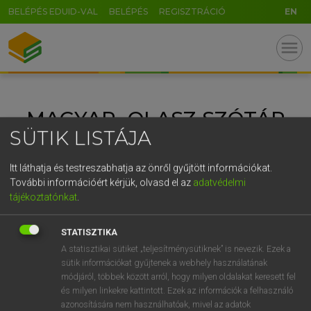
BELÉPÉS EDUID-VAL
BELÉPÉS
REGISZTRÁCIÓ
EN
GR
menu
5
6
7
8
9
ö
ü
ó
r
t
z
u
i
o
p
ő
ú
MAGYAR−OLASZ SZÓTÁR
g
h
j
k
l
é
á
ű
Ω
SÜTIK LISTÁJA
v
b
n
m
,
.
-
AltGr
Itt láthatja és testreszabhatja az önről gyűjtött információkat.
További információért kérjük, olvasd el az
adatvédelmi
tájékoztatónkat
.
STATISZTIKA
A statisztikai sütiket „teljesítménysütiknek” is nevezik. Ezek a
sütik információkat gyűjtenek a webhely használatának
módjáról, többek között arról, hogy milyen oldalakat keresett fel
és milyen linkekre kattintott. Ezek az információk a felhasználó
azonosítására nem használhatóak, mivel az adatok