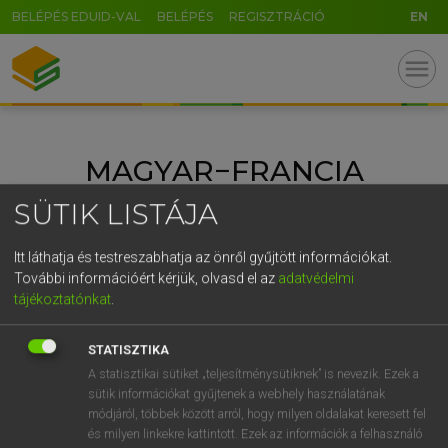
BELÉPÉS EDUID-VAL
BELÉPÉS
REGISZTRÁCIÓ
EN
GR
menu
5
6
7
8
9
ö
ü
ó
r
t
z
u
i
o
p
ő
ú
MAGYAR−FRANCIA
g
h
j
k
l
é
á
ű
Ω
NAGYSZÓTÁR
SÜTIK LISTÁJA
v
b
n
m
,
.
-
AltGr
Itt láthatja és testreszabhatja az önről gyűjtött információkat.
További információért kérjük, olvasd el az
adatvédelmi
tájékoztatónkat
.
STATISZTIKA
A statisztikai sütiket „teljesítménysütiknek” is nevezik. Ezek a
sütik információkat gyűjtenek a webhely használatának
módjáról, többek között arról, hogy milyen oldalakat keresett fel
és milyen linkekre kattintott. Ezek az információk a felhasználó