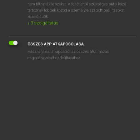
nem tilthatják le azokat. A feltétlenül szükséges sütik közé
tartoznak többek között a személyre szabott beállításokat
kezelő sütik.
↓
3
szolgáltatás
ÖSSZES APP ÁTKAPCSOLÁSA
Használja ezt a kapcsolót az összes alkalmazás
SZOTAR.NET APPLIKÁCIÓ
engedélyezéséhez/letiltásához.
MICROSOFT OFFICE BŐVÍTMÉNY
BEÉPÜLŐ SZÓTÁRMODUL
ONLINE NYELVVIZSGA
EGYÉNI FELHASZNÁLÓKNAK
TANULÓKNAK
OKTATÁSI INTÉZMÉNYEKNEK
VÁLLALATI MEGOLDÁSOK