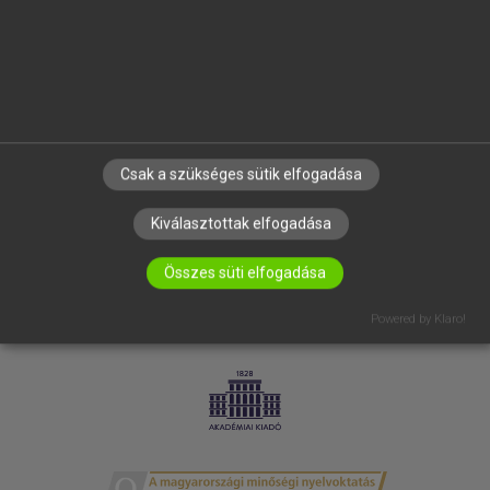
SÚGÓ
RÓLUNK
ELÉRHETŐSÉG
SÜTI BEÁLLÍTÁSOK
IRATKOZZ FEL HÍRLEVELÜNKRE!
Csak a szükséges sütik elfogadása
Kiválasztottak elfogadása
Összes süti elfogadása
Powered by Klaro!
LICENCSZERZŐDÉS
ADATVÉDELEM