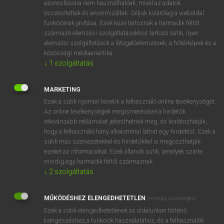
azonosítására nem használhatóak, mivel az adatok
összesítettek és anonimizáltak. Céljuk kizárólag a weboldal
funkcióinak javítása. Ezek közé tartoznak a harmadik féltől
származó elemzési szolgáltatásokhoz tartozó sütik; ilyen
elemzési szolgáltatások a látogatóelemzések, a hőtérképek és a
közösségi médiaanalitika.
↓
1
szolgáltatás
SZÓTÁR LEÍRÁSA
MARKETING
A MAGYAR–FRANCIA NAGYSZÓTÁR 90 000 szócikket és
Ezek a sütik nyomon követik a felhasználó online tevékenységét.
Az online tevékenységek megismerésével a hirdetők
300 000 szótári adatot tartalmaz. A legnagyobb méretű
relevánsabb reklámokat jeleníthetnek meg, és korlátozhatják,
általános szókincset tartalmazó francia szótár
hogy a felhasználó hány alkalommal láthat egy hirdetést. Ezek a
Magyarországon. Több mint 60 szakterület szókincsét
sütik más szervezetekkel és hirdetőkkel is megoszthatják
dolgozza fel, bőséges nyelvtani információkkal,
ezeket az információkat. Ezek állandó sütik, amelyek szinte
szókapcsolatokkal, kifejezésekkel és példákkal bővítve.
mindig egy harmadik féltől származnak.
↓
2
szolgáltatás
Közép- és felsőfokú nyelvvizsgára készülőknek, fordítóknak,
nyelvtanároknak a nyelv magas szintű megismeréséhez és
használatához ajánlott. A szótár Eckhardt Sándor szótárírói
MŰKÖDÉSHEZ ELENGEDHETETLEN
(mindig szükséges)
munkásságán alapul. A szótár főszerkesztője Konrád Miklós,
Ezek a sütik elengedhetetlenek az oldalunkon történő
a Történettudományi Intézet munkatársa, történész, kutató.
böngészéshez,a funkciók használatához, és a felhasználók