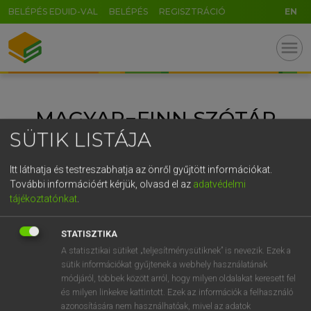
BELÉPÉS EDUID-VAL
BELÉPÉS
REGISZTRÁCIÓ
EN
GR
menu
5
6
7
8
9
ö
ü
ó
r
t
z
u
i
o
p
ő
ú
MAGYAR−FINN SZÓTÁR
g
h
j
k
l
é
á
ű
Ω
SÜTIK LISTÁJA
v
b
n
m
,
.
-
AltGr
Itt láthatja és testreszabhatja az önről gyűjtött információkat.
További információért kérjük, olvasd el az
adatvédelmi
tájékoztatónkat
.
STATISZTIKA
A statisztikai sütiket „teljesítménysütiknek” is nevezik. Ezek a
sütik információkat gyűjtenek a webhely használatának
módjáról, többek között arról, hogy milyen oldalakat keresett fel
és milyen linkekre kattintott. Ezek az információk a felhasználó
azonosítására nem használhatóak, mivel az adatok