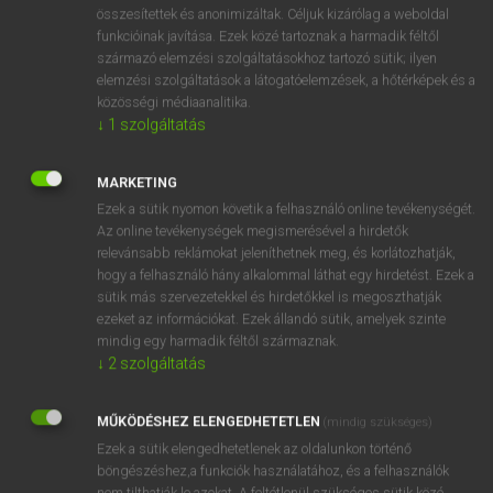
összesítettek és anonimizáltak. Céljuk kizárólag a weboldal
funkcióinak javítása. Ezek közé tartoznak a harmadik féltől
származó elemzési szolgáltatásokhoz tartozó sütik; ilyen
elemzési szolgáltatások a látogatóelemzések, a hőtérképek és a
közösségi médiaanalitika.
↓
1
szolgáltatás
SZÓTÁR LEÍRÁSA
MARKETING
A MAGYAR−FINN SZÓTÁR 28 478 szócikket és 90 000
Ezek a sütik nyomon követik a felhasználó online tevékenységét.
szótári adatot tartalmaz. Feldolgozza a finn és magyar
Az online tevékenységek megismerésével a hirdetők
köznyelv alapvető szókincsét. Segítséget nyújt a
relevánsabb reklámokat jeleníthetnek meg, és korlátozhatják,
nyelvtanuláshoz, az aktív nyelvhasználathoz és a
hogy a felhasználó hány alkalommal láthat egy hirdetést. Ezek a
fordításhoz. A szótár elnyerte az MTA Kiváló Magyar Szótár
sütik más szervezetekkel és hirdetőkkel is megoszthatják
díját. A szótár főszerkesztője Jakab László a Debreceni
ezeket az információkat. Ezek állandó sütik, amelyek szinte
mindig egy harmadik féltől származnak.
Egyetem egyetemi docense.
↓
2
szolgáltatás
MŰKÖDÉSHEZ ELENGEDHETETLEN
(mindig szükséges)
Ezek a sütik elengedhetetlenek az oldalunkon történő
böngészéshez,a funkciók használatához, és a felhasználók
nem tilthatják le azokat. A feltétlenül szükséges sütik közé