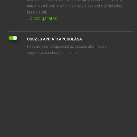
tartoznak többek között a személyre szabott beállításokat
kezelő sütik.
SZOTAR.NET APPLIKÁCIÓ
↓
3
szolgáltatás
MICROSOFT OFFICE BŐVÍTMÉNY
BEÉPÜLŐ SZÓTÁRMODUL
ONLINE NYELVVIZSGA
ÖSSZES APP ÁTKAPCSOLÁSA
Használja ezt a kapcsolót az összes alkalmazás
engedélyezéséhez/letiltásához.
EGYÉNI FELHASZNÁLÓKNAK
TANULÓKNAK
OKTATÁSI INTÉZMÉNYEKNEK
VÁLLALATI MEGOLDÁSOK
SÚGÓ
RÓLUNK
ELÉRHETŐSÉG
SÜTI BEÁLLÍTÁSOK