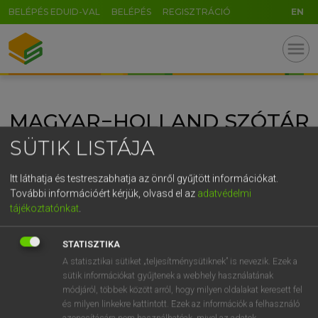
BELÉPÉS EDUID-VAL
BELÉPÉS
REGISZTRÁCIÓ
EN
GR
menu
5
6
7
8
9
ö
ü
ó
r
t
z
u
i
o
p
ő
ú
MAGYAR−HOLLAND SZÓTÁR
g
h
j
k
l
é
á
ű
Ω
SÜTIK LISTÁJA
v
b
n
m
,
.
-
AltGr
Itt láthatja és testreszabhatja az önről gyűjtött információkat.
További információért kérjük, olvasd el az
adatvédelmi
tájékoztatónkat
.
STATISZTIKA
A statisztikai sütiket „teljesítménysütiknek” is nevezik. Ezek a
sütik információkat gyűjtenek a webhely használatának
módjáról, többek között arról, hogy milyen oldalakat keresett fel
és milyen linkekre kattintott. Ezek az információk a felhasználó
azonosítására nem használhatóak, mivel az adatok