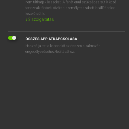
nem tilthatják le azokat. A feltétlenül szükséges sütik közé
tartoznak többek között a személyre szabott beállításokat
kezelő sütik.
↓
3
szolgáltatás
SZOTAR.NET APPLIKÁCIÓ
ÖSSZES APP ÁTKAPCSOLÁSA
MICROSOFT OFFICE BŐVÍTMÉNY
Használja ezt a kapcsolót az összes alkalmazás
BEÉPÜLŐ SZÓTÁRMODUL
engedélyezéséhez/letiltásához.
ONLINE NYELVVIZSGA
EGYÉNI FELHASZNÁLÓKNAK
TANULÓKNAK
OKTATÁSI INTÉZMÉNYEKNEK
VÁLLALATI MEGOLDÁSOK
SÚGÓ
RÓLUNK
ELÉRHETŐSÉG