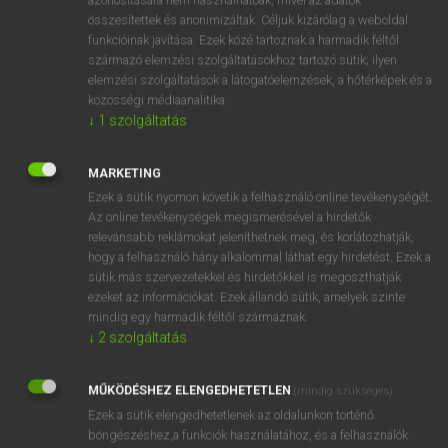
összesítettek és anonimizáltak. Céljuk kizárólag a weboldal
funkcióinak javítása. Ezek közé tartoznak a harmadik féltől
származó elemzési szolgáltatásokhoz tartozó sütik; ilyen
elemzési szolgáltatások a látogatóelemzések, a hőtérképek és a
közösségi médiaanalitika.
↓
1
szolgáltatás
SZÓTÁR LEÍRÁSA
A MAGYAR–HOLLAND SZÓTÁR 45 000 szócikket és 135
MARKETING
000 szótári adatot tartalmaz, bőséges nyelvtani és kiejtési
Ezek a sütik nyomon követik a felhasználó online tevékenységét.
információkkal kiegészítve. A mű mind a magyar, mind a
Az online tevékenységek megismerésével a hirdetők
relevánsabb reklámokat jeleníthetnek meg, és korlátozhatják,
holland anyanyelvűek igényeit kielégíti, mindkét nyelven
hogy a felhasználó hány alkalommal láthat egy hirdetést. Ezek a
megadja a szükséges nyelvtani és nyelvhasználati
sütik más szervezetekkel és hirdetőkkel is megoszthatják
információkat. Feldolgozza a magyar és a holland köz- és
ezeket az információkat. Ezek állandó sütik, amelyek szinte
irodalmi nyelv szókincsét, a társalgási nyelvet, a szleng
mindig egy harmadik féltől származnak.
közismert fordulatait és a szaknyelvek alapvető
↓
2
szolgáltatás
szóanyagát. A szótár főszerkesztői a Groningeni Egyetem
volt nyelvészprofesszorai.
MŰKÖDÉSHEZ ELENGEDHETETLEN
(mindig szükséges)
Ezek a sütik elengedhetetlenek az oldalunkon történő
böngészéshez,a funkciók használatához, és a felhasználók