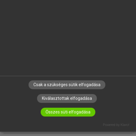
EGYÉNI FELHASZNÁLÓKNAK
TANULÓKNAK
OKTATÁSI INTÉZMÉNYEKNEK
VÁLLALATI MEGOLDÁSOK
SÚGÓ
RÓLUNK
ELÉRHETŐSÉG
SÜTI BEÁLLÍTÁSOK
Csak a szükséges sütik elfogadása
Kiválasztottak elfogadása
IRATKOZZ FEL HÍRLEVELÜNKRE!
Összes süti elfogadása
Powered by Klaro!