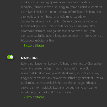
Magyar−holland szótár
arrow_forward_ios
sütik információkat gyűjtenek a webhely használatának
módjáról, többek között arról, hogy milyen oldalakat keresett fel
és milyen linkekre kattintott. Ezek az információk a felhasználó
azonosítására nem használhatóak, mivel az adatok
összesítettek és anonimizáltak. Céljuk kizárólag a weboldal
funkcióinak javítása. Ezek közé tartoznak a harmadik féltől
származó elemzési szolgáltatásokhoz tartozó sütik; ilyen
VAN ELŐFIZETÉSED?
elemzési szolgáltatások a látogatóelemzések, a hőtérképek és a
közösségi médiaanalitika.
Van előfizetésem a teljes szócikk megtekintéséhez.
↓
1
szolgáltatás
BELÉPÉS
MARKETING
Ezek a sütik nyomon követik a felhasználó online tevékenységét.
Az online tevékenységek megismerésével a hirdetők
relevánsabb reklámokat jeleníthetnek meg, és korlátozhatják,
hogy a felhasználó hány alkalommal láthat egy hirdetést. Ezek a
sütik más szervezetekkel és hirdetőkkel is megoszthatják
NINCS ELŐFIZETÉSED?
ezeket az információkat. Ezek állandó sütik, amelyek szinte
mindig egy harmadik féltől származnak.
Nincs regisztrációm és előfizetésem. A szótár 2 órás,
↓
2
szolgáltatás
díjmentes próbaverziójának elindításához regisztrálok és
belépek
.