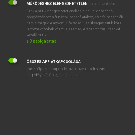
MŰKÖDÉSHEZ ELENGEDHETETLEN
(mindig szükséges)
Ezek a sütik elengedhetetlenek az oldalunkon történő
REGISZTRÁCIÓ
böngészéshez,a funkciók használatához, és a felhasználók
nem tilthatják le azokat. A feltétlenül szükséges sütik közé
tartoznak többek között a személyre szabott beállításokat
kezelő sütik.
↓
3
szolgáltatás
Henry Kammer, Boschné Ablonczy Emőke
MAGYAR−HOLLAND SZÓTÁR
ÖSSZES APP ÁTKAPCSOLÁSA
Kapcsolódó anyagok
Használja ezt a kapcsolót az összes alkalmazás
engedélyezéséhez/letiltásához.
kilöttyent
kilövőhely
kilúgoz
kilyukad
kilyukaszt
kimagaslik