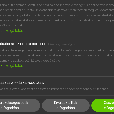
próbaverziójának elindítás
zek a sütik nyomon követik a felhasználó online tevékenységét. Az online tevékeny
BELÉPÉS
regisztrálok és
belépek
.
egismerésével a hirdetők relevánsabb reklámokat jeleníthetnek meg, és korlátozhat
elhasználó hány alkalommal láthat egy hirdetést. Ezek a sütik más szervezetekkel és
egoszthatják ezeket az információkat. Ezek állandó sütik, amelyek szinte mindig 
REGISZTRÁCIÓ
éltől származnak.
2
szolgáltatás
ŰKÖDÉSHEZ ELENGEDHETETLEN
(mindig szükséges)
zek a sütik elengedhetetlenek az oldalunkon történő böngészéshez,a funkciók hasz
elhasználók nem tilthatják le azokat. A feltétlenül szükséges sütik közé tartoznak t
zemélyre szabott beállításokat kezelő sütik.
3
szolgáltatás
SSZES APP ÁTKAPCSOLÁSA
HASZNÁLÓKNAK
SÚGÓ
asználja ezt a kapcsolót az összes alkalmazás engedélyezéséhez/letiltásához.
K
RÓLUNK
NTÉZMÉNYEKNEK
ELÉRHETŐSÉG
a szükséges sütik
Kiválasztottak
Összes
MEGOLDÁSOK
SÜTI BEÁLLÍTÁSOK
elfogadása
elfogadása
elfog