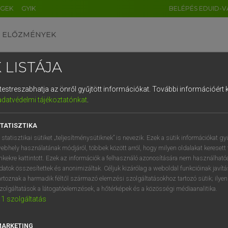
ÉGEK
GYIK
BELÉPÉS EDUID-V
ELŐZMÉNYEK
 LISTÁJA
és testreszabhatja az önről gyűjtött információkat.
További információért k
HU
DE
CN
FR
ES
IT
NL
RU
GR
adatvédelmi tájékoztatónkat
.
Y KAMMER, BOSCHNÉ ABLONCZY EMŐKE
1
2
3
4
5
6
7
8
9
ar−holland szótár
TATISZTIKA
q
w
e
r
t
z
u
i
 statisztikai sütiket „teljesítménysütiknek” is nevezik. Ezek a sütik információkat gy
ebhely használatának módjáról, többek között arról, hogy milyen oldalakat keresett 
a
s
d
f
g
h
j
k
l
é
inkekre kattintott. Ezek az információk a felhasználó azonosítására nem használható
datok összesítettek és anonimizáltak. Céljuk kizárólag a weboldal funkcióinak javít
í
y
x
c
v
b
n
m
,
.
artoznak a harmadik féltől származó elemzési szolgáltatásokhoz tartozó sütik; ilye
zolgáltatások a látogatóelemzések, a hőtérképek és a közösségi médiaanalitika.
VAN ELŐFIZETÉSED?
NINCS ELŐFIZETÉSED
1
szolgáltatás
előfizetésem a teljes szócikk
Nincs regisztrációm és előfiz
megtekintéséhez.
A szótár 2 órás, díjmente
MARKETING