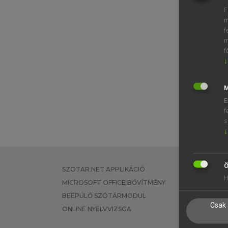
E
m
f
m
f
↓
M
E
f
s
↓
Ö
SZOTAR.NET APPLIKÁCIÓ
EGYÉNI FEL
H
MICROSOFT OFFICE BŐVÍTMÉNY
TANULÓKNA
BEÉPÜLŐ SZÓTÁRMODUL
OKTATÁSI I
Csak 
ONLINE NYELVVIZSGA
VÁLLALATI 