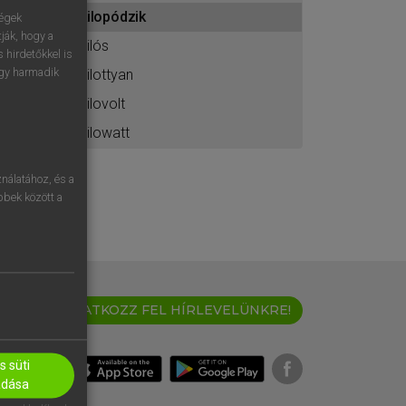
ához
kilopódzik
ségek
ják, hogy a
kilós
 hirdetőkkel is
egy harmadik
kilottyan
kilovolt
kilowatt
nálatához, és a
öbbek között a
IRATKOZZ FEL HÍRLEVELÜNKRE!
 süti
adása