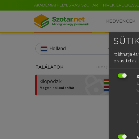
AKADÉMIAI HELYESÍRÁSI SZÓTÁR
HÍREK, ÉRDEKESS
KEDVENCEK
SÜTIK
search
Holland
Itt láthatja 
EN
olvasd el az
TALÁLATOK
HENR
30 ms (1 db)
0
Magy
S
kilopódzik
A
Magyar−holland szótár
w
l
a
t
s
↓
Van 