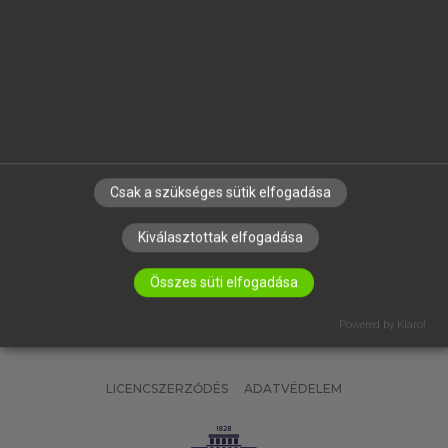
OKTATÁSI INTÉZMÉNYEKNEK
VÁLLALATI MEGOLDÁSOK
SÚGÓ
RÓLUNK
ELÉRHETŐSÉG
SÜTI BEÁLLÍTÁSOK
Csak a szükséges sütik elfogadása
IRATKOZZ FEL HÍRLEVELÜNKRE!
Kiválasztottak elfogadása
Összes süti elfogadása
Powered by Klaro!
LICENCSZERZŐDÉS
ADATVÉDELEM