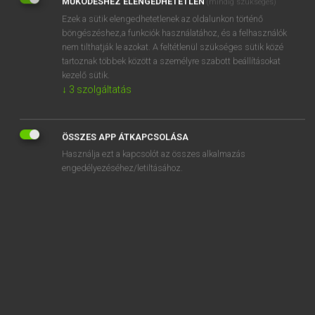
MŰKÖDÉSHEZ ELENGEDHETETLEN
(mindig szükséges)
Ezek a sütik elengedhetetlenek az oldalunkon történő
REGISZTRÁCIÓ
böngészéshez,a funkciók használatához, és a felhasználók
nem tilthatják le azokat. A feltétlenül szükséges sütik közé
tartoznak többek között a személyre szabott beállításokat
kezelő sütik.
↓
3
szolgáltatás
Henry Kammer, Boschné Ablonczy Emőke
MAGYAR−HOLLAND SZÓTÁR
ÖSSZES APP ÁTKAPCSOLÁSA
Kapcsolódó anyagok
Használja ezt a kapcsolót az összes alkalmazás
engedélyezéséhez/letiltásához.
kilométeres
kilométerkő
kilométer-mutató
kilométeróra
kilométerpénz
kilop