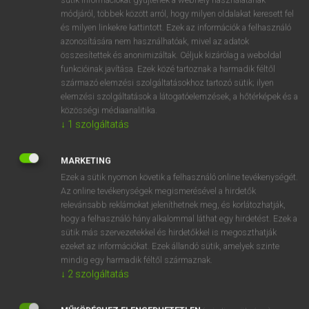
Magyar−holland szótár
arrow_forward_ios
módjáról, többek között arról, hogy milyen oldalakat keresett fel
és milyen linkekre kattintott. Ezek az információk a felhasználó
azonosítására nem használhatóak, mivel az adatok
összesítettek és anonimizáltak. Céljuk kizárólag a weboldal
funkcióinak javítása. Ezek közé tartoznak a harmadik féltől
származó elemzési szolgáltatásokhoz tartozó sütik; ilyen
elemzési szolgáltatások a látogatóelemzések, a hőtérképek és a
VAN ELŐFIZETÉSED?
közösségi médiaanalitika.
Van előfizetésem a teljes szócikk megtekintéséhez.
↓
1
szolgáltatás
BELÉPÉS
MARKETING
Ezek a sütik nyomon követik a felhasználó online tevékenységét.
Az online tevékenységek megismerésével a hirdetők
relevánsabb reklámokat jeleníthetnek meg, és korlátozhatják,
hogy a felhasználó hány alkalommal láthat egy hirdetést. Ezek a
sütik más szervezetekkel és hirdetőkkel is megoszthatják
ezeket az információkat. Ezek állandó sütik, amelyek szinte
NINCS ELŐFIZETÉSED?
mindig egy harmadik féltől származnak.
Nincs regisztrációm és előfizetésem. A szótár 2 órás,
↓
2
szolgáltatás
díjmentes próbaverziójának elindításához regisztrálok és
belépek
.