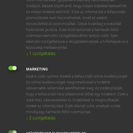
Magyar−holland szótár
arrow_forward_ios
módjáról, többek között arról, hogy milyen oldalakat keresett fel
és milyen linkekre kattintott. Ezek az információk a felhasználó
azonosítására nem használhatóak, mivel az adatok
összesítettek és anonimizáltak. Céljuk kizárólag a weboldal
funkcióinak javítása. Ezek közé tartoznak a harmadik féltől
származó elemzési szolgáltatásokhoz tartozó sütik; ilyen
elemzési szolgáltatások a látogatóelemzések, a hőtérképek és a
VAN ELŐFIZETÉSED?
közösségi médiaanalitika.
Van előfizetésem a teljes szócikk megtekintéséhez.
↓
1
szolgáltatás
BELÉPÉS
MARKETING
Ezek a sütik nyomon követik a felhasználó online tevékenységét.
Az online tevékenységek megismerésével a hirdetők
relevánsabb reklámokat jeleníthetnek meg, és korlátozhatják,
hogy a felhasználó hány alkalommal láthat egy hirdetést. Ezek a
sütik más szervezetekkel és hirdetőkkel is megoszthatják
ezeket az információkat. Ezek állandó sütik, amelyek szinte
NINCS ELŐFIZETÉSED?
mindig egy harmadik féltől származnak.
Nincs regisztrációm és előfizetésem. A szótár 2 órás,
↓
2
szolgáltatás
díjmentes próbaverziójának elindításához regisztrálok és
belépek
.