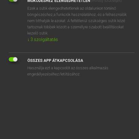
MŰKÖDÉSHEZ ELENGEDHETETLEN
(mindig szükséges)
Ezek a sütik elengedhetetlenek az oldalunkon történő
REGISZTRÁCIÓ
böngészéshez,a funkciók használatához, és a felhasználók
nem tilthatják le azokat. A feltétlenül szükséges sütik közé
tartoznak többek között a személyre szabott beállításokat
kezelő sütik.
↓
3
szolgáltatás
Henry Kammer, Boschné Ablonczy Emőke
MAGYAR−HOLLAND SZÓTÁR
ÖSSZES APP ÁTKAPCSOLÁSA
Kapcsolódó anyagok
Használja ezt a kapcsolót az összes alkalmazás
engedélyezéséhez/letiltásához.
kilóg
kilogramm
kilokalória
kilométer
kilométeres
kilométerkő