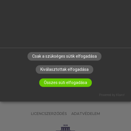
OKTATÁSI INTÉZMÉNYEKNEK
VÁLLALATI MEGOLDÁSOK
SÚGÓ
RÓLUNK
ELÉRHETŐSÉG
SÜTI BEÁLLÍTÁSOK
Csak a szükséges sütik elfogadása
IRATKOZZ FEL HÍRLEVELÜNKRE!
Kiválasztottak elfogadása
Összes süti elfogadása
Powered by Klaro!
LICENCSZERZŐDÉS
ADATVÉDELEM