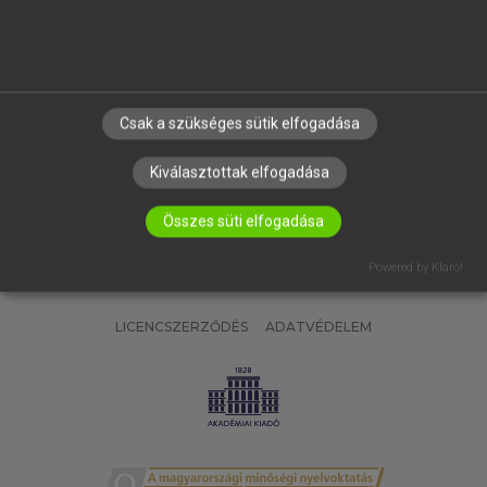
SÚGÓ
RÓLUNK
ELÉRHETŐSÉG
SÜTI BEÁLLÍTÁSOK
Csak a szükséges sütik elfogadása
IRATKOZZ FEL HÍRLEVELÜNKRE!
Kiválasztottak elfogadása
Összes süti elfogadása
Powered by Klaro!
LICENCSZERZŐDÉS
ADATVÉDELEM