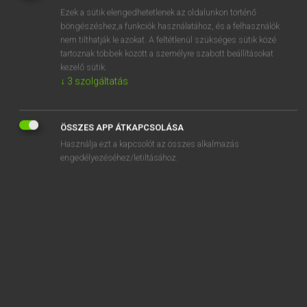
Ezek a sütik elengedhetetlenek az oldalunkon történő
REGISZTRÁCIÓ
böngészéshez,a funkciók használatához, és a felhasználók
nem tilthatják le azokat. A feltétlenül szükséges sütik közé
tartoznak többek között a személyre szabott beállításokat
kezelő sütik.
↓
3
szolgáltatás
Henry Kammer, Boschné Ablonczy Emőke
ÖSSZES APP ÁTKAPCSOLÁSA
MAGYAR−HOLLAND SZÓTÁR
Használja ezt a kapcsolót az összes alkalmazás
Kapcsolódó anyagok
engedélyezéséhez/letiltásához.
kilincs
kilincsel
kiló
kiloccsan
kilocsog
kilóg