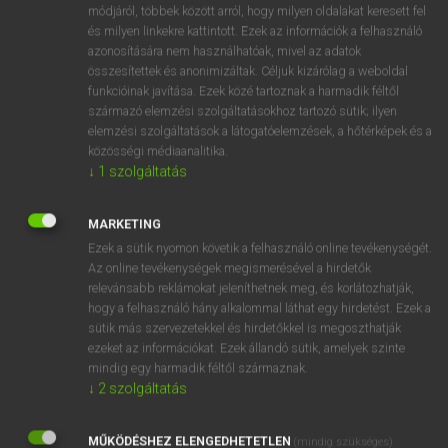
Magyar−holland szótár
módjáról, többek között arról, hogy milyen oldalakat keresett fel
és milyen linkekre kattintott. Ezek az információk a felhasználó
azonosítására nem használhatóak, mivel az adatok
összesítettek és anonimizáltak. Céljuk kizárólag a weboldal
funkcióinak javítása. Ezek közé tartoznak a harmadik féltől
származó elemzési szolgáltatásokhoz tartozó sütik; ilyen
elemzési szolgáltatások a látogatóelemzések, a hőtérképek és a
VAN ELŐFIZETÉSED?
közösségi médiaanalitika.
↓
1
szolgáltatás
Van előfizetésem a teljes szócikk megtekintéséhez.
BELÉPÉS
MARKETING
Ezek a sütik nyomon követik a felhasználó online tevékenységét.
Az online tevékenységek megismerésével a hirdetők
relevánsabb reklámokat jeleníthetnek meg, és korlátozhatják,
hogy a felhasználó hány alkalommal láthat egy hirdetést. Ezek a
sütik más szervezetekkel és hirdetőkkel is megoszthatják
ezeket az információkat. Ezek állandó sütik, amelyek szinte
NINCS ELŐFIZETÉSED?
mindig egy harmadik féltől származnak.
↓
2
szolgáltatás
Nincs regisztrációm és előfizetésem. A szótár 2 órás,
díjmentes próbaverziójának elindításához regisztrálok és
MŰKÖDÉSHEZ ELENGEDHETETLEN
belépek
.
(mindig szükséges)