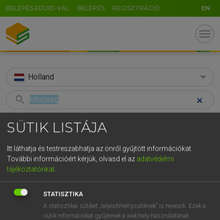
BELÉPÉS EDUID-VAL
BELÉPÉS
REGISZTRÁCIÓ
EN
menu
Holland
search
GR
KERESÉS
SÜTIK LISTÁJA
5
6
7
8
9
ö
ü
ó
TALÁLATOK
45 ms (1 db)
Itt láthatja és testreszabhatja az önről gyűjtött információkat.
r
t
z
u
i
o
p
ő
ú
További információért kérjük, olvasd el az
adatvédelmi
kilocsog
tájékoztatónkat
.
g
h
j
k
l
é
á
ű
Ω
Magyar−holland szótár
v
b
n
m
,
.
-
AltGr
STATISZTIKA
A statisztikai sütiket „teljesítménysütiknek” is nevezik. Ezek a
HENRY KAMMER, BOSCHNÉ ABLONCZY EMŐKE
sütik információkat gyűjtenek a webhely használatának