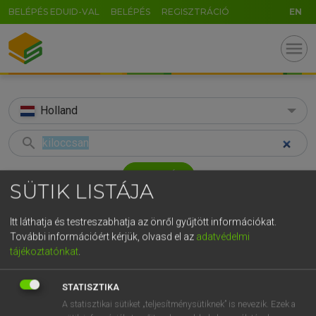
BELÉPÉS EDUID-VAL
BELÉPÉS
REGISZTRÁCIÓ
EN
menu
Holland
search
GR
KERESÉS
SÜTIK LISTÁJA
5
6
7
8
9
ö
ü
ó
TALÁLATOK
35 ms (1 db)
r
t
z
u
i
o
p
ő
ú
Itt láthatja és testreszabhatja az önről gyűjtött információkat.
További információért kérjük, olvasd el az
adatvédelmi
kiloccsan
g
h
j
k
l
é
á
ű
Ω
tájékoztatónkat
.
Magyar−holland szótár
v
b
n
m
,
.
-
AltGr
STATISZTIKA
HENRY KAMMER, BOSCHNÉ ABLONCZY EMŐKE
A statisztikai sütiket „teljesítménysütiknek” is nevezik. Ezek a