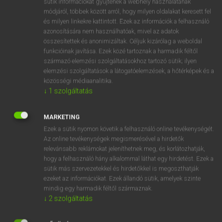
sütik információkat gyűjtenek a webhely használatának
Magyar−holland szótár
módjáról, többek között arról, hogy milyen oldalakat keresett fel
és milyen linkekre kattintott. Ezek az információk a felhasználó
azonosítására nem használhatóak, mivel az adatok
összesítettek és anonimizáltak. Céljuk kizárólag a weboldal
funkcióinak javítása. Ezek közé tartoznak a harmadik féltől
származó elemzési szolgáltatásokhoz tartozó sütik; ilyen
elemzési szolgáltatások a látogatóelemzések, a hőtérképek és a
VAN ELŐFIZETÉSED?
közösségi médiaanalitika.
Van előfizetésem a teljes szócikk megtekintéséhez.
↓
1
szolgáltatás
BELÉPÉS
MARKETING
Ezek a sütik nyomon követik a felhasználó online tevékenységét.
Az online tevékenységek megismerésével a hirdetők
relevánsabb reklámokat jeleníthetnek meg, és korlátozhatják,
hogy a felhasználó hány alkalommal láthat egy hirdetést. Ezek a
sütik más szervezetekkel és hirdetőkkel is megoszthatják
ezeket az információkat. Ezek állandó sütik, amelyek szinte
NINCS ELŐFIZETÉSED?
mindig egy harmadik féltől származnak.
Nincs regisztrációm és előfizetésem. A szótár 2 órás,
↓
2
szolgáltatás
díjmentes próbaverziójának elindításához regisztrálok és
belépek
.