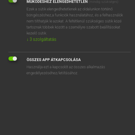
MŰKÖDÉSHEZ ELENGEDHETETLEN
(mindig szükséges)
Ezek a sütik elengedhetetlenek az oldalunkon történő
REGISZTRÁCIÓ
böngészéshez,a funkciók használatához, és a felhasználók
nem tilthatják le azokat. A feltétlenül szükséges sütik közé
tartoznak többek között a személyre szabott beállításokat
kezelő sütik.
↓
3
szolgáltatás
Henry Kammer, Boschné Ablonczy Emőke
MAGYAR−HOLLAND SZÓTÁR
ÖSSZES APP ÁTKAPCSOLÁSA
Kapcsolódó anyagok
Használja ezt a kapcsolót az összes alkalmazás
engedélyezéséhez/letiltásához.
kilét
kilincs
kilincsel
kiló
kiloccsan
kilocsog