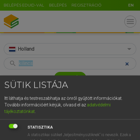
BELÉPÉS EDUID-VAL
BELÉPÉS
REGISZTRÁCIÓ
EN
menu
Holland
search
GR
KERESÉS
SÜTIK LISTÁJA
5
6
7
8
9
ö
ü
ó
TALÁLATOK
55 ms (2 db)
r
t
z
u
i
o
p
ő
ú
Itt láthatja és testreszabhatja az önről gyűjtött információkat.
További információért kérjük, olvasd el az
adatvédelmi
kilincs
klink
g
h
j
k
l
é
á
ű
Ω
tájékoztatónkat
.
Magyar−holland szótár
Holland−magyar szótár
v
b
n
m
,
.
-
AltGr
STATISZTIKA
HENRY KAMMER, BOSCHNÉ ABLONCZY EMŐKE
A statisztikai sütiket „teljesítménysütiknek” is nevezik. Ezek a