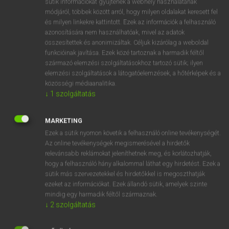
sütik információkat gyűjtenek a webhely használatának
Magyar−holland szótár
arrow_forward_ios
módjáról, többek között arról, hogy milyen oldalakat keresett fel
és milyen linkekre kattintott. Ezek az információk a felhasználó
azonosítására nem használhatóak, mivel az adatok
összesítettek és anonimizáltak. Céljuk kizárólag a weboldal
funkcióinak javítása. Ezek közé tartoznak a harmadik féltől
származó elemzési szolgáltatásokhoz tartozó sütik; ilyen
elemzési szolgáltatások a látogatóelemzések, a hőtérképek és a
VAN ELŐFIZETÉSED?
közösségi médiaanalitika.
Van előfizetésem a teljes szócikk megtekintéséhez.
↓
1
szolgáltatás
BELÉPÉS
MARKETING
Ezek a sütik nyomon követik a felhasználó online tevékenységét.
Az online tevékenységek megismerésével a hirdetők
relevánsabb reklámokat jeleníthetnek meg, és korlátozhatják,
hogy a felhasználó hány alkalommal láthat egy hirdetést. Ezek a
sütik más szervezetekkel és hirdetőkkel is megoszthatják
ezeket az információkat. Ezek állandó sütik, amelyek szinte
NINCS ELŐFIZETÉSED?
mindig egy harmadik féltől származnak.
Nincs regisztrációm és előfizetésem. A szótár 2 órás,
↓
2
szolgáltatás
díjmentes próbaverziójának elindításához regisztrálok és
belépek
.