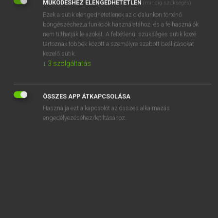
MŰKÖDÉSHEZ ELENGEDHETETLEN
(mindig szükséges)
Ezek a sütik elengedhetetlenek az oldalunkon történő
REGISZTRÁCIÓ
böngészéshez,a funkciók használatához, és a felhasználók
nem tilthatják le azokat. A feltétlenül szükséges sütik közé
tartoznak többek között a személyre szabott beállításokat
kezelő sütik.
↓
3
szolgáltatás
Henry Kammer, Boschné Ablonczy Emőke
MAGYAR−HOLLAND SZÓTÁR
ÖSSZES APP ÁTKAPCSOLÁSA
Kapcsolódó anyagok
Használja ezt a kapcsolót az összes alkalmazás
engedélyezéséhez/letiltásához.
kilépés
kilépő
kiles
kilét
kilincs
kilincsel