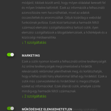
Magyar−holland szótár
arrow_forward_ios
módjáról, többek között arról, hogy milyen oldalakat keresett fel
és milyen linkekre kattintott. Ezek az információk a felhasználó
azonosítására nem használhatóak, mivel az adatok
összesítettek és anonimizáltak. Céljuk kizárólag a weboldal
funkcióinak javítása. Ezek közé tartoznak a harmadik féltől
származó elemzési szolgáltatásokhoz tartozó sütik; ilyen
elemzési szolgáltatások a látogatóelemzések, a hőtérképek és a
VAN ELŐFIZETÉSED?
közösségi médiaanalitika.
↓
1
szolgáltatás
Van előfizetésem a teljes szócikk megtekintéséhez.
BELÉPÉS
MARKETING
Ezek a sütik nyomon követik a felhasználó online tevékenységét.
Az online tevékenységek megismerésével a hirdetők
relevánsabb reklámokat jeleníthetnek meg, és korlátozhatják,
hogy a felhasználó hány alkalommal láthat egy hirdetést. Ezek a
sütik más szervezetekkel és hirdetőkkel is megoszthatják
ezeket az információkat. Ezek állandó sütik, amelyek szinte
NINCS ELŐFIZETÉSED?
mindig egy harmadik féltől származnak.
↓
2
szolgáltatás
Nincs regisztrációm és előfizetésem. A szótár 2 órás,
díjmentes próbaverziójának elindításához regisztrálok és
MŰKÖDÉSHEZ ELENGEDHETETLEN
belépek
.
(mindig szükséges)