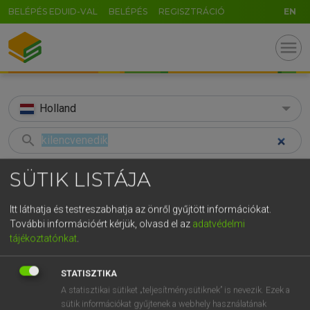
BELÉPÉS EDUID-VAL
BELÉPÉS
REGISZTRÁCIÓ
EN
menu
Holland
search
GR
KERESÉS
SÜTIK LISTÁJA
5
6
7
8
9
ö
ü
ó
TALÁLATOK
50 ms (4 db)
Itt láthatja és testreszabhatja az önről gyűjtött információkat.
r
t
z
u
i
o
p
ő
ú
További információért kérjük, olvasd el az
adatvédelmi
kilencvenedik
beleven
nege
tájékoztatónkat
.
g
h
j
k
l
é
á
ű
Ω
Magyar−holland szótár
Holland−magyar szótár
Hollan
v
b
n
m
,
.
-
AltGr
STATISZTIKA
A statisztikai sütiket „teljesítménysütiknek” is nevezik. Ezek a
HENRY KAMMER, BOSCHNÉ ABLONCZY EMŐKE
sütik információkat gyűjtenek a webhely használatának