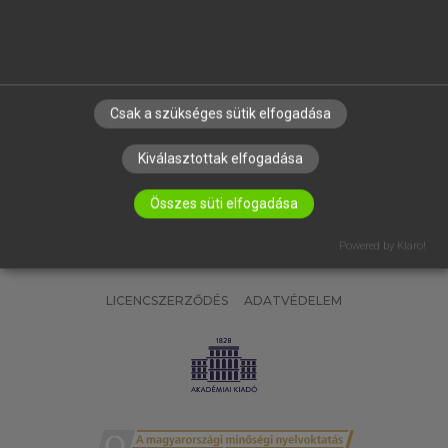
SÚGÓ
RÓLUNK
ELÉRHETŐSÉG
SÜTI BEÁLLÍTÁSOK
Csak a szükséges sütik elfogadása
IRATKOZZ FEL HÍRLEVELÜNKRE!
Kiválasztottak elfogadása
Összes süti elfogadása
Powered by Klaro!
LICENCSZERZŐDÉS
ADATVÉDELEM