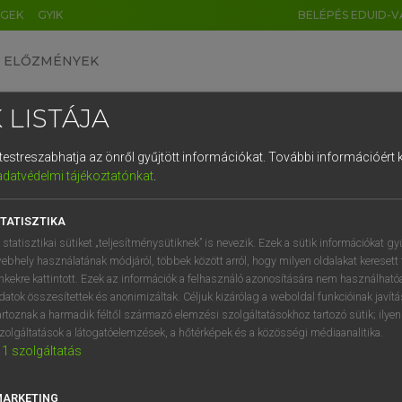
ÉGEK
GYIK
BELÉPÉS EDUID-V
ELŐZMÉNYEK
 LISTÁJA
és testreszabhatja az önről gyűjtött információkat.
További információért k
HU
DE
CN
FR
ES
IT
NL
RU
GR
adatvédelmi tájékoztatónkat
.
Y KAMMER, BOSCHNÉ ABLONCZY EMŐKE
1
2
3
4
5
6
7
8
9
ar−holland szótár
TATISZTIKA
q
w
e
r
t
z
u
i
 statisztikai sütiket „teljesítménysütiknek” is nevezik. Ezek a sütik információkat gy
ebhely használatának módjáról, többek között arról, hogy milyen oldalakat keresett 
a
s
d
f
g
h
j
k
l
é
inkekre kattintott. Ezek az információk a felhasználó azonosítására nem használható
datok összesítettek és anonimizáltak. Céljuk kizárólag a weboldal funkcióinak javít
í
y
x
c
v
b
n
m
,
.
artoznak a harmadik féltől származó elemzési szolgáltatásokhoz tartozó sütik; ilye
zolgáltatások a látogatóelemzések, a hőtérképek és a közösségi médiaanalitika.
VAN ELŐFIZETÉSED?
NINCS ELŐFIZETÉSED
1
szolgáltatás
előfizetésem a teljes szócikk
Nincs regisztrációm és előfiz
megtekintéséhez.
A szótár 2 órás, díjmente
MARKETING