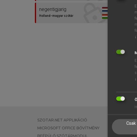
E
negentigjarig
m
Holland−magyar szótár
f
m
f
↓
M
E
f
s
↓
Ö
H
SZOTAR.NET APPLIKÁCIÓ
EGYÉNI FEL
Csak 
MICROSOFT OFFICE BŐVÍTMÉNY
TANULÓKNA
BEÉPÜLŐ SZÓTÁRMODUL
OKTATÁSI I