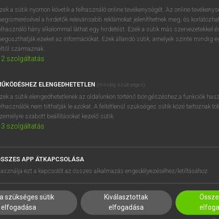
próbaverziójának elindítás
zek a sütik nyomon követik a felhasználó online tevékenységét. Az online tevékeny
BELÉPÉS
regisztrálok és
belépek
.
egismerésével a hirdetők relevánsabb reklámokat jeleníthetnek meg, és korlátozhat
elhasználó hány alkalommal láthat egy hirdetést. Ezek a sütik más szervezetekkel és
egoszthatják ezeket az információkat. Ezek állandó sütik, amelyek szinte mindig 
REGISZTRÁCIÓ
éltől származnak.
2
szolgáltatás
ŰKÖDÉSHEZ ELENGEDHETETLEN
(mindig szükséges)
zek a sütik elengedhetetlenek az oldalunkon történő böngészéshez,a funkciók hasz
elhasználók nem tilthatják le azokat. A feltétlenül szükséges sütik közé tartoznak t
zemélyre szabott beállításokat kezelő sütik.
3
szolgáltatás
SSZES APP ÁTKAPCSOLÁSA
asználja ezt a kapcsolót az összes alkalmazás engedélyezéséhez/letiltásához.
HASZNÁLÓKNAK
SÚGÓ
a szükséges sütik
Kiválasztottak
Összes
K
RÓLUNK
elfogadása
elfogadása
elfog
NTÉZMÉNYEKNEK
ELÉRHETŐSÉG