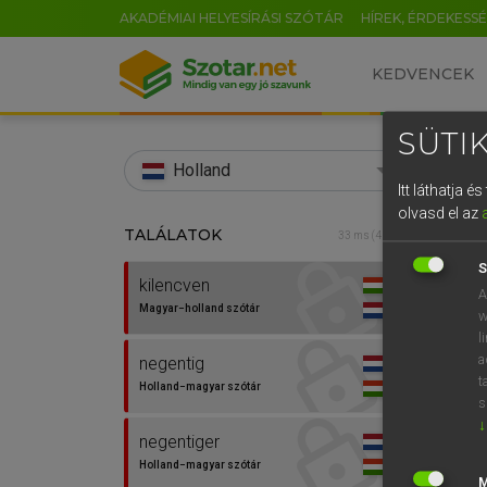
AKADÉMIAI HELYESÍRÁSI SZÓTÁR
HÍREK, ÉRDEKESS
KEDVENCEK
SÜTIK
search
Holland
Itt láthatja 
EN
olvasd el az
TALÁLATOK
HENR
33 ms (4 db)
0
Magy
S
kilencven
A
Magyar−holland szótár
w
l
a
negentig
t
Holland−magyar szótár
s
↓
negentiger
Van 
Holland−magyar szótár