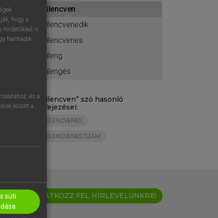
ához
kilencven
ségek
ják, hogy a
kilencvenedik
 hirdetőkkel is
egy harmadik
kilencvenes
kileng
kilengés
nálatához, és a
„
kilencven
” szó hasonló
öbbek között a
kifejezései:
KILENCVENES
KILENCVENES SZÁM
IRATKOZZ FEL HÍRLEVELÜNKRE!
 süti
adása